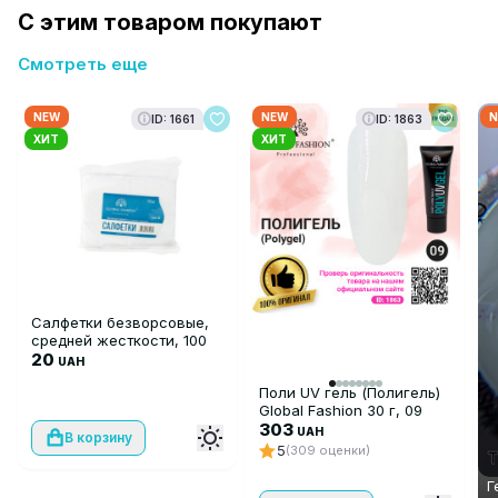
С этим товаром покупают
Смотреть еще
NEW
NEW
N
ID: 1661
ID: 1863
ХИТ
ХИТ
Салфетки безворсовые,
средней жесткости, 100
шт
20
UAH
Поли UV гель (Полигель)
Global Fashion 30 г, 09
прозрачный
303
UAH
В корзину
5
(309 оценки)
Г