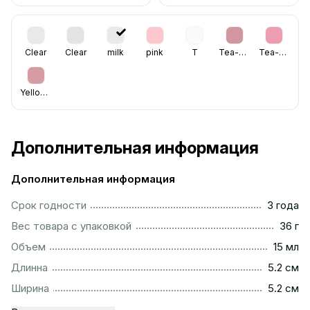
Clear
Clear
milk
pink
T
Tea-Rose
Tea-Rose
Yellowish
Дополнительная информация
Дополнительная информация
...............................................................................................
Срок годности
3 года
...................................................................................................
Вес товара с упаковкой
36 г
.................................................................................................
Объем
15 мл
...............................................................................................
Длинна
5.2 см
...............................................................................................
Ширина
5.2 см