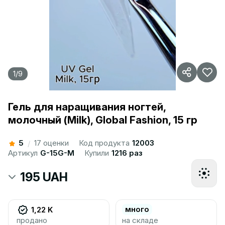
1
/
9
Гель для наращивания ногтей,
молочный (Milk), Global Fashion, 15 гр
5
17 оценки
Код продукта
12003
/
Артикул
G-15G-M
Купили
1216 раз
195 UAH
много
1,22 K
продано
на складе