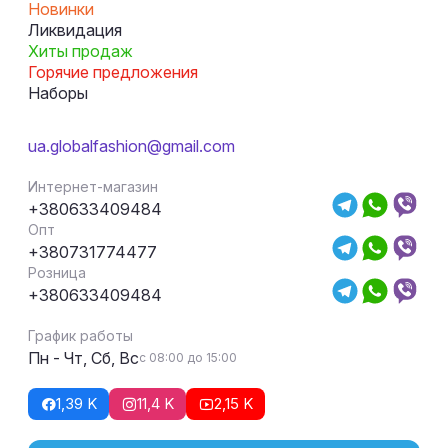
Новинки
Ликвидация
Хиты продаж
Горячие предложения
Наборы
ua.globalfashion@gmail.com
Интернет-магазин
+380633409484
Опт
+380731774477
Розница
+380633409484
График работы
Пн - Чт, Сб, Вс
с 08:00 до 15:00
1,39 K
11,4 K
2,15 K