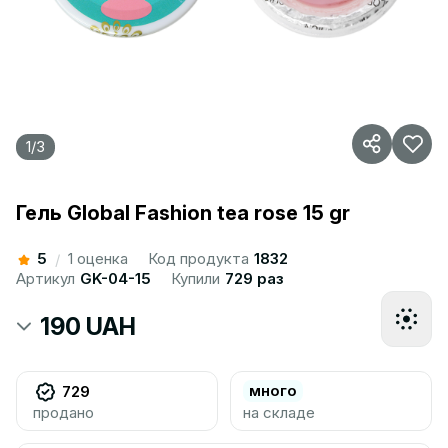
1
/
3
Гель Global Fashion tea rose 15 gr
5
1 оценка
Код продукта
1832
/
Артикул
GK-04-15
Купили
729 раз
190 UAH
много
729
продано
на складе