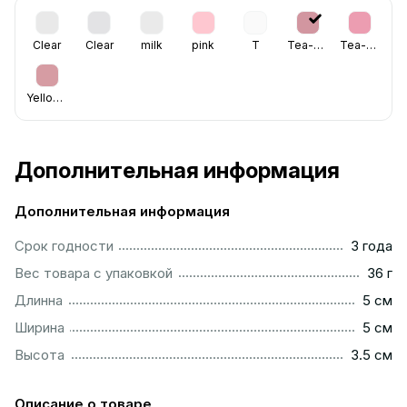
Clear
Clear
milk
pink
T
Tea-Rose
Tea-Rose
Yellowish
Дополнительная информация
Дополнительная информация
...............................................................................................
Срок годности
3 года
...................................................................................................
Вес товара с упаковкой
36 г
..................................................................................................
Длинна
5 см
..................................................................................................
Ширина
5 см
...............................................................................................
Высота
3.5 см
Описание о товаре