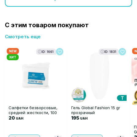
С этим товаром покупают
Смотреть еще
NEW
N
ID: 1661
ID: 1831
ХИТ
Салфетки безворсовые,
Гель Global Fashion 15 gr
средней жесткости, 100
прозрачный
шт
20
195
UAH
UAH
П
G
п