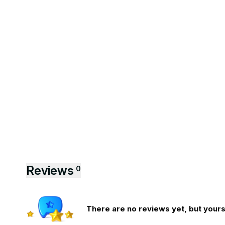
Reviews
0
There are no reviews yet, but yours 