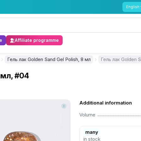
English
e
Affiliate programme
Гель лак Golden Sand Gel Polish, 8 мл
Гель лак Golden S
 мл, #04
Additional information
................................................................................................................
Volume
many
in stock