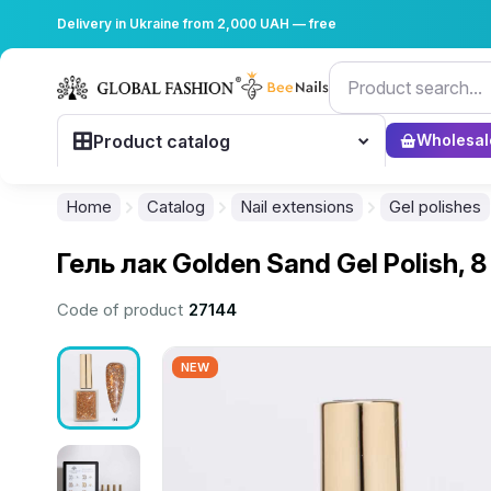
Delivery in Ukraine from 2,000 UAH — free
Product catalog
Wholesal
Home
Catalog
Nail extensions
Gel polishes
Гель лак Golden Sand Gel Polish, 8
Code of product
27144
NEW
................................................................................................................