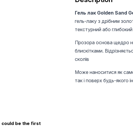
Гель лак Golden Sand Ge
гель-лаку з дрібним зол
текстурний або глибокий
Прозора основа щедро н
блискітками. Відрізняєть
сколів
Може наноситися як самос
так і поверх будь-якого 
could be the first