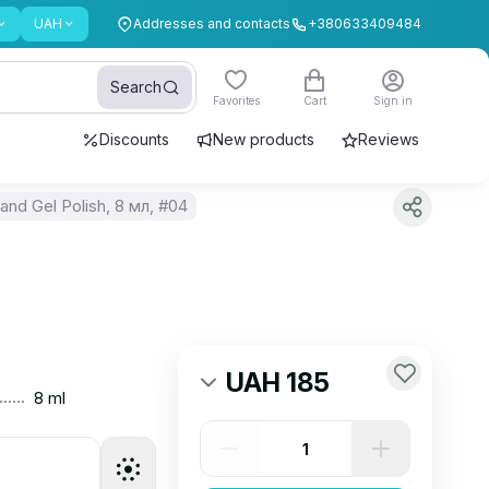
UAH
Addresses and contacts
+380633409484
Search
Favorites
Cart
Sign in
Discounts
New products
Reviews
and Gel Polish, 8 мл, #04
UAH 185
......
8 ml