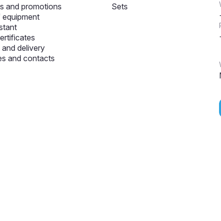
s and promotions
Sets
f equipment
stant
ertificates
and delivery
s and contacts