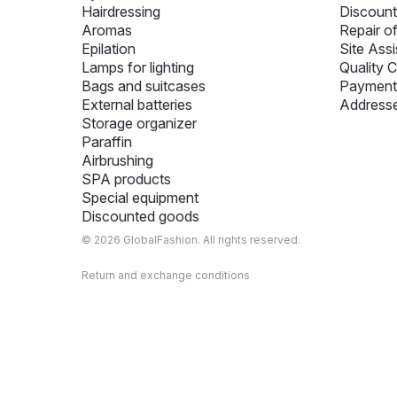
Hairdressing
Discount
Aromas
Repair o
Epilation
Site Assi
Lamps for lighting
Quality C
Bags and suitcases
Payment 
External batteries
Addresse
Storage organizer
Paraffin
Airbrushing
SPA products
Special equipment
Discounted goods
© 2026 GlobalFashion. All rights reserved.
Return and exchange conditions