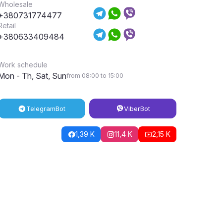
Wholesale
+380731774477
Retail
+380633409484
Work schedule
Mon - Th, Sat, Sun
from 08:00 to 15:00
Telegram
Bot
Viber
Bot
1,39 K
11,4 K
2,15 K