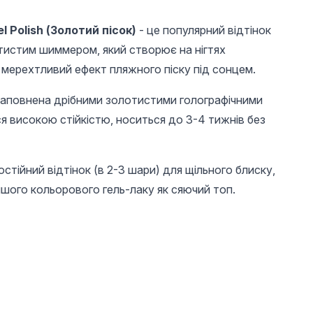
l Polish (Золотий пісок)
- це популярний відтінок
отистим шиммером, який створює на нігтях
 мерехтливий ефект пляжного піску під сонцем.
аповнена дрібними золотистими голографічними
ся високою стійкістю, носиться до 3-4 тижнів без
тійний відтінок (в 2-3 шари) для щільного блиску,
іншого кольорового гель-лаку як сяючий топ.