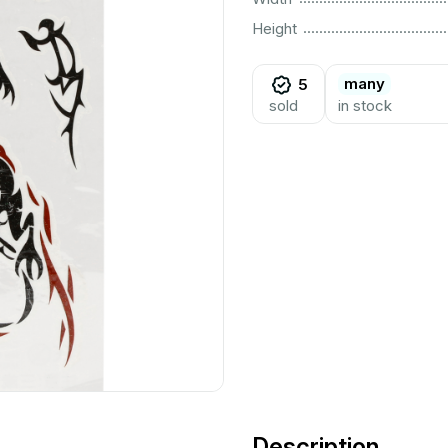
................................................................................................................
Height
many
5
sold
in stock
Description