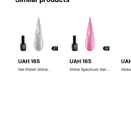
UAH 165
UAH 165
UAH
Gel Polish Shine
Shine Spectrum Gel
Glob
Spectrum 307, 8 ml
Lacquer 309, 8 ml
Diam
Non-
(Top/