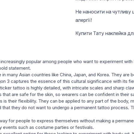
Не наносити на чутливу шк
алергії!
Купити Тату наклейка для
 increasingly popular among people who want to experiment with b
bold statement.
ce in many Asian countries like China, Japan, and Korea. They are b
on 3 captures the essence of this cultural significance with its f
ker tattoo is highly detailed, with intricate scales and sharp claws
 that are safe for the skin, so wearers can be confident in their sa
 is their flexibility. They can be applied to any part of the body
d that they do not want to undergo a permanent tattoo process. T
eat way for people to express themselves without making a perma
 events such as costume parties or festivals.
 excellent option for those looking to experiment with body art. It 