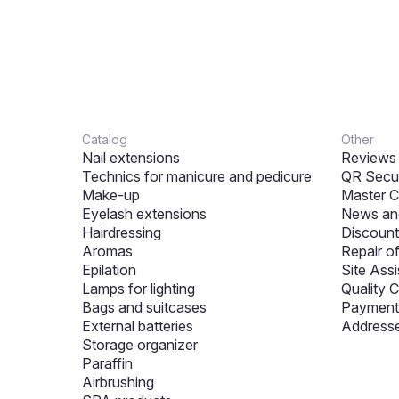
Catalog
Other
Nail extensions
Reviews
Technics for manicure and pedicure
QR Secur
Make-up
Master C
Eyelash extensions
News and
Hairdressing
Discount
Aromas
Repair o
Epilation
Site Assi
Lamps for lighting
Quality C
Bags and suitcases
Payment 
External batteries
Addresse
Storage organizer
Paraffin
Airbrushing