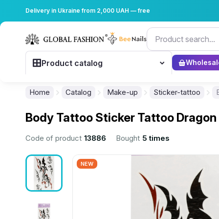
Delivery in Ukraine from 2,000 UAH — free
Product catalog
Wholesal
Home
Catalog
Make-up
Sticker-tattoo
Body Tattoo Sticker Tattoo Dragon
Code of product
13886
Bought
5 times
NEW
................................................................................................................
................................................................................................................
................................................................................................................