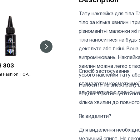
Тату наклейка для тіла Ta
тіло за кілька хвилин і т
різноманітні малюнки які 
тіла наноситися на будь-я
декольте або бікіні. Вона
випромінювань. Наклейка 
 303
UAH 16.2
UAH 300
хвилин можна легко ство
Спосіб застосування:
al Fashion TOP
Dots 1pc
усього наклейки тату аб
Global Fashion,
ond Universal
Rubber Base Coat
стандартам косметичної п
Stick Topcoat
Наносити на знежирену ш
without Chemical 30
Finish), 30 ml
ml
альтернативою повноці
водою. Притиснути в потр
кілька хвилин до повного
Як видалити?
Для видалення необхідно
медичний спирт. Не реко