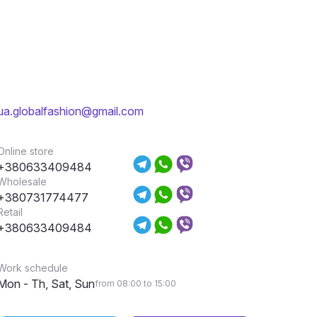
ua.globalfashion@gmail.com
Online store
+380633409484
Wholesale
+380731774477
Retail
+380633409484
Work schedule
Mon - Th, Sat, Sun
from 08:00 to 15:00