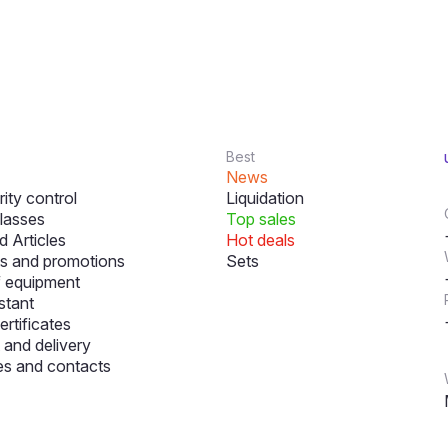
Best
News
ity control
Liquidation
lasses
Top sales
 Articles
Hot deals
s and promotions
Sets
f equipment
stant
ertificates
and delivery
s and contacts