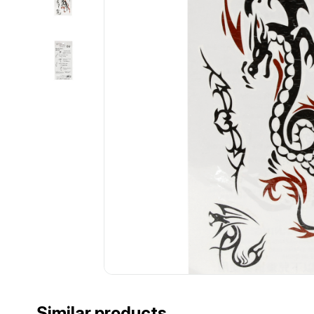
................................................................................................................
Similar products