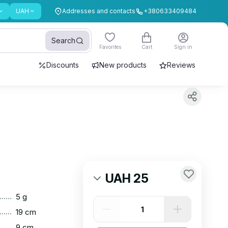
UAH
Addresses and contacts
+380633409484
Search
Favorites
Cart
Sign in
Discounts
New products
Reviews
UAH 25
......
5 g
......
19 cm
......
9 cm