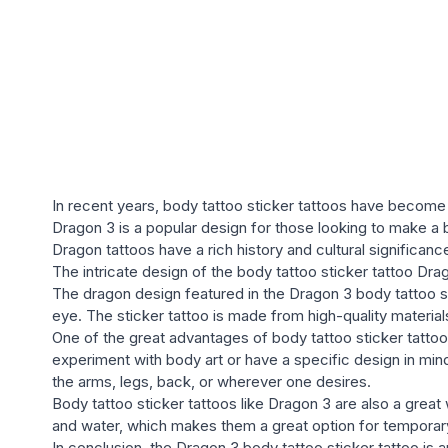
In recent years, body tattoo sticker tattoos have become
Dragon 3 is a popular design for those looking to make a 
Dragon tattoos have a rich history and cultural significan
The intricate design of the body tattoo sticker tattoo Drag
The dragon design featured in the Dragon 3 body tattoo stic
eye. The sticker tattoo is made from high-quality materials
One of the great advantages of body tattoo sticker tattoos
experiment with body art or have a specific design in min
the arms, legs, back, or wherever one desires.
Body tattoo sticker tattoos like Dragon 3 are also a gr
and water, which makes them a great option for temporary
In conclusion, the Dragon 3 body tattoo sticker tattoo is an