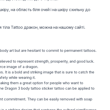
іру, на область біля очей і на шкіру схильну до
 тіла Tattoo дракон, можна на нашому сайті.
ody art but are hesitant to commit to permanent tattoos.
elieved to represent strength, prosperity, and good luck.
ierce image of a dragon.
. It is a bold and striking image that is sure to catch the
fety while wearing it.
, making them a great option for people who want to
he Dragon 3 body tattoo sticker tattoo can be applied to
nent commitment. They can be easily removed with soap
is a striking design that captures the cultural significance