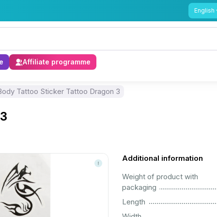
English
e
Affiliate programme
Body Tattoo Sticker Tattoo Dragon 3
 3
Additional information
Weight of product with
................................................................................................................
packaging
................................................................................................................
Length
................................................................................................................
Width