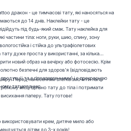
ttoo дракон - це тимчасові тату, які наносяться на
римаються до 14 днів. Наклейки тату - це
підійдуть під будь-який смак. Тату наклейка для
кі частини тіла: ноги, руки, шию, спину, зону
 вологостійка і стійка до ультрафіолетових
тату дуже проста у використанні, за кілька
UAH 196
UAH 25
UAH 
рити новий образ на вечірку або фотосесію. Крім
солютно безпечні для здоров'я (відповідають
Fiber Base, Fiber
Tattoo sticker for
Tattoo s
Base Coat Global
body Tattoo TA6610
body Ta
родукції та є гіпоалергенними) і є прекрасною
кіру. Перед нанесенням злегка змочити папір
Fashion, 12 ml
нному татуюванню.
ібному місці щільно тату до тіла і потримати
 висихання паперу. Тату готове!
 використовувати крем, дитяче мило або
мендується дітям до 3-х років!