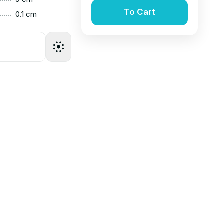
To Cart
......
0.1 cm