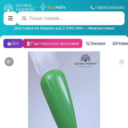
+380633409484
Пошук товарів...
Доставка по Україна від 2 000 UAH — безкоштовно
Опт
Партнерська програма
Знижки
Нови