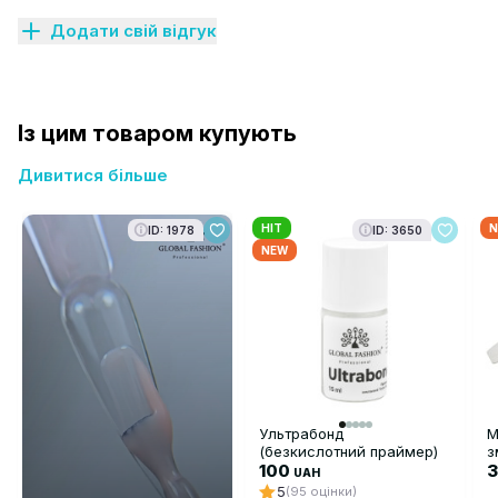
Додати свій відгук
Із цим товаром купують
Дивитися більше
HIT
N
ID: 1978
ID: 3650
NEW
Ультрабонд
М
(безкислотний праймер)
з
Ultrabond Global Fashion,
100
G
UAH
15 мл
5
(95 оцінки)