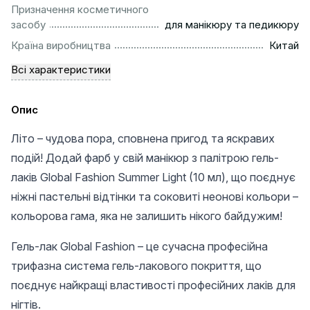
Призначення косметичного
..........................................................
засобу
для манікюру та педикюру
................................................................................................
Країна виробництва
Китай
Всі характеристики
Опис
Літо – чудова пора, сповнена пригод та яскравих
подій! Додай фарб у свій манікюр з палітрою гель-
лаків Global Fashion Summer Light (10 мл), що поєднує
ніжні пастельні відтінки та соковиті неонові кольори –
кольорова гама, яка не залишить нікого байдужим!
Гель-лак Global Fashion – це сучасна професійна
трифазна система гель-лакового покриття, що
поєднує найкращі властивості професійних лаків для
нігтів.