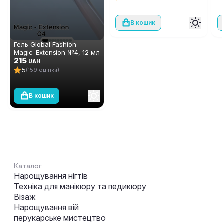
В кошик
Гель Global Fashion
Magic-Extension №4, 12 мл
(опт 6 шт)
215
UAH
5
(159 оцінки)
В кошик
Каталог
Нарощування нігтів
Техніка для манікюру та педикюру
Візаж
Нарощування вій
перукарське мистецтво