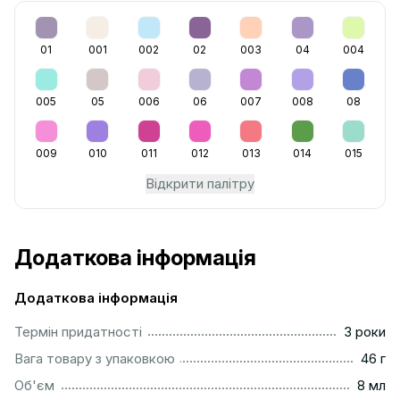
01
001
002
02
003
04
004
005
05
006
06
007
008
08
009
010
011
012
013
014
015
Відкрити палітру
Додаткова інформація
Додаткова інформація
...............................................................................................
Термін придатності
3 роки
...................................................................................................
Вага товару з упаковкою
46 г
..................................................................................................
Об'єм
8 мл