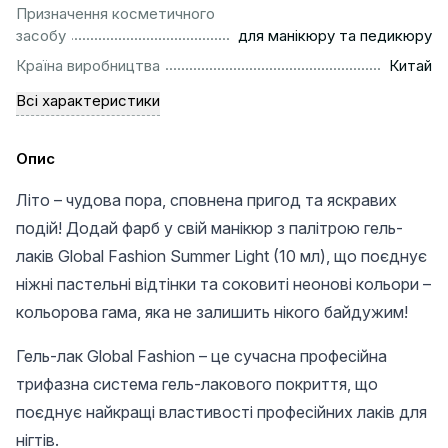
Призначення косметичного
..........................................................
засобу
для манікюру та педикюру
................................................................................................
Країна виробництва
Китай
Всі характеристики
Опис
Літо – чудова пора, сповнена пригод та яскравих
подій! Додай фарб у свій манікюр з палітрою гель-
лаків Global Fashion Summer Light (10 мл), що поєднує
ніжні пастельні відтінки та соковиті неонові кольори –
кольорова гама, яка не залишить нікого байдужим!
Гель-лак Global Fashion – це сучасна професійна
трифазна система гель-лакового покриття, що
поєднує найкращі властивості професійних лаків для
нігтів.