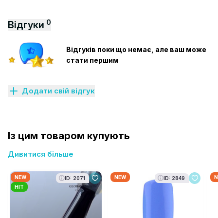
0
Відгуки
Відгуків поки що немає, але ваш може
стати першим
Додати свій відгук
Із цим товаром купують
Дивитися більше
NEW
NEW
N
ID: 2071
ID: 2849
HIT