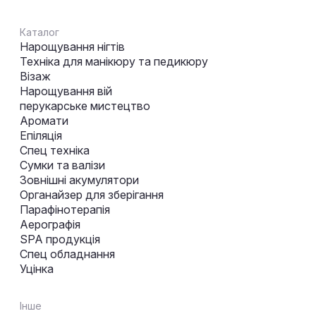
Каталог
Нарощування нігтів
Техніка для манікюру та педикюру
Візаж
Нарощування вій
перукарське мистецтво
Аромати
Епіляція
Спец техніка
Сумки та валізи
Зовнішні акумулятори
Органайзер для зберігання
Парафінотерапія
Аерографія
SPA продукція
Спец обладнання
Уцінка
Інше