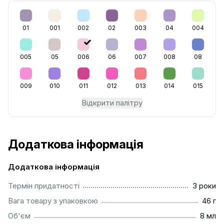
01
001
002
02
003
04
004
005
05
006
06
007
008
08
009
010
011
012
013
014
015
Відкрити палітру
Додаткова інформація
Додаткова інформація
...............................................................................................
Термін придатності
3 роки
...................................................................................................
Вага товару з упаковкою
46 г
..................................................................................................
Об'єм
8 мл