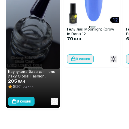
Гель лак Moonlight (Grow
Г
in Dark) 12
P
70
UAH
В кошик
Каучукова база для гель-
лаку Global Fashion,
Strong Long Lasting Base
205
UAH
Coat, 12 мл
5
(201 оцінки)
В кошик