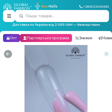
+380633409484
Пошук товарів...
Доставка по Україна від 2 000 UAH — безкоштовно
Опт
Партнерська програма
Знижки
Нови