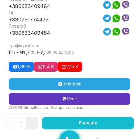
+380633409484
Опт
+380731774477
Роздріб
+380633409484
Графік роботи
Пн - Чт, Сб, Нд
з 08:00 до 15:00
1,39 K
11,4 K
2,15 K
Telegram
Viber
© 2026 GlobalFashion. Всі права захищені.
Умови повернення та обміну товару
В кошик