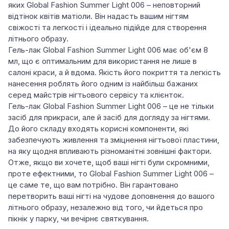
яких Global Fashion Summer Light 006 – неповторний
відтінок квітів матіоли. Він надасть вашим нігтям
свіжості та легкості і ідеально підійде для створення
літнього образу.
Гель-лак Global Fashion Summer Light 006 має об'єм 8
мл, що є оптимальним для використання не лише в
салоні краси, а й вдома. Якість його покриття та легкість
нанесення роблять його одним із найбільш бажаних
серед майстрів нігтьового сервісу та клієнток.
Гель-лак Global Fashion Summer Light 006 – це не тільки
засіб для прикраси, але й засіб для догляду за нігтями.
До його складу входять корисні компоненти, які
забезпечують живлення та зміцнення нігтьової пластини,
на яку щодня впливають різноманітні зовнішні фактори.
Отже, якщо ви хочете, щоб ваші нігті були скромними,
проте ефектними, то Global Fashion Summer Light 006 –
це саме те, що вам потрібно. Він гарантовано
перетворить ваші нігті на чудове доповнення до вашого
літнього образу, незалежно від того, чи йдеться про
пікнік у парку, чи вечірнє святкування.