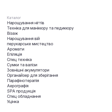
Каталог
Нарощування нігтів
Техніка для манікюру та педикюру
Візаж
Нарощування вій
перукарське мистецтво
Аромати
Епіляція
Спец техніка
Сумки та валізи
Зовнішні акумулятори
Органайзер для зберігання
Парафінотерапія
Аерографія
SPA продукція
Спец обладнання
Уцінка