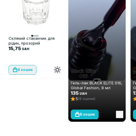
Скляний стаканчик для
рідин, прозорий
15,75
UAH
В кошик
Гель-лак BLACK ELITE 016,
Г
Global Fashion, 8 мл
G
135
1
UAH
5
(8 оцінки)
В кошик