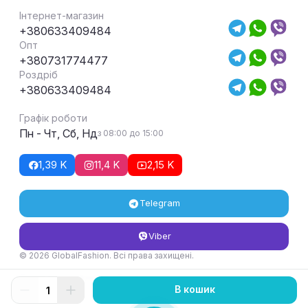
Інтернет-магазин
+380633409484
Опт
+380731774477
Роздріб
+380633409484
Графік роботи
Пн - Чт, Сб, Нд
з 08:00 до 15:00
1,39 K
11,4 K
2,15 K
Telegram
Viber
© 2026 GlobalFashion. Всі права захищені.
Умови повернення та обміну товару
В кошик