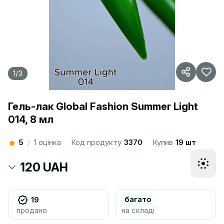
1
/
3
Гель-лак Global Fashion Summer Light
014, 8 мл
5
1 оцінка
Код продукту
3370
Купив
19 шт
/
120 UAH
багато
19
продано
на складі