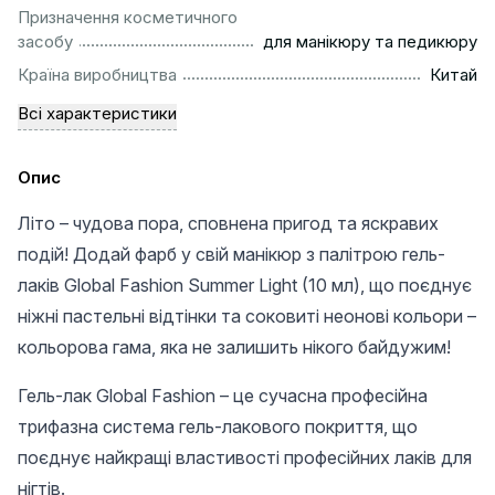
Призначення косметичного
..........................................................
засобу
для манікюру та педикюру
................................................................................................
Країна виробництва
Китай
Всі характеристики
Опис
Літо – чудова пора, сповнена пригод та яскравих
подій! Додай фарб у свій манікюр з палітрою гель-
лаків Global Fashion Summer Light (10 мл), що поєднує
ніжні пастельні відтінки та соковиті неонові кольори –
кольорова гама, яка не залишить нікого байдужим!
Гель-лак Global Fashion – це сучасна професійна
трифазна система гель-лакового покриття, що
поєднує найкращі властивості професійних лаків для
нігтів.