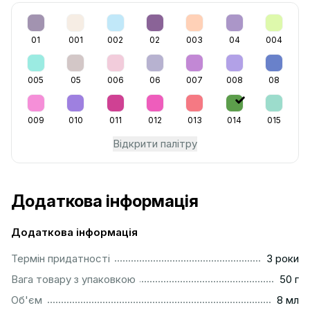
01
001
002
02
003
04
004
005
05
006
06
007
008
08
009
010
011
012
013
014
015
Відкрити палітру
Додаткова інформація
Додаткова інформація
...............................................................................................
Термін придатності
3 роки
...................................................................................................
Вага товару з упаковкою
50 г
..................................................................................................
Об'єм
8 мл