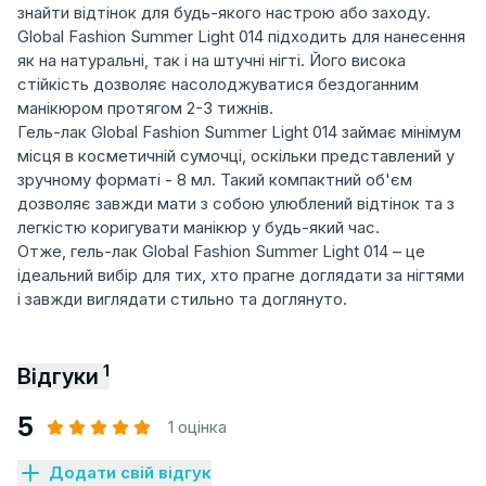
знайти відтінок для будь-якого настрою або заходу.
Global Fashion Summer Light 014 підходить для нанесення
як на натуральні, так і на штучні нігті. Його висока
стійкість дозволяє насолоджуватися бездоганним
манікюром протягом 2-3 тижнів.
Гель-лак Global Fashion Summer Light 014 займає мінімум
місця в косметичній сумочці, оскільки представлений у
зручному форматі - 8 мл. Такий компактний об'єм
дозволяє завжди мати з собою улюблений відтінок та з
легкістю коригувати манікюр у будь-який час.
Отже, гель-лак Global Fashion Summer Light 014 – це
ідеальний вибір для тих, хто прагне доглядати за нігтями
і завжди виглядати стильно та доглянуто.
1
Відгуки
5
1 оцінка
Додати свій відгук