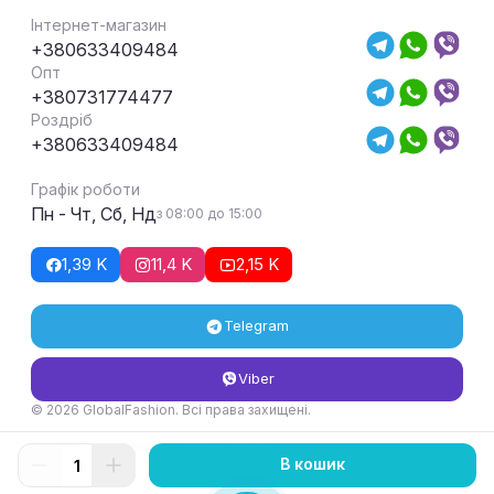
Інтернет-магазин
+380633409484
Опт
+380731774477
Роздріб
+380633409484
Графік роботи
Пн - Чт, Сб, Нд
з 08:00 до 15:00
1,39 K
11,4 K
2,15 K
Telegram
Viber
© 2026 GlobalFashion. Всі права захищені.
Умови повернення та обміну товару
В кошик