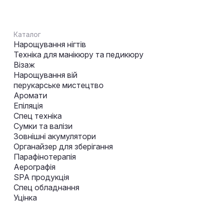
Каталог
Нарощування нігтів
Техніка для манікюру та педикюру
Візаж
Нарощування вій
перукарське мистецтво
Аромати
Епіляція
Спец техніка
Сумки та валізи
Зовнішні акумулятори
Органайзер для зберігання
Парафінотерапія
Аерографія
SPA продукція
Спец обладнання
Уцінка