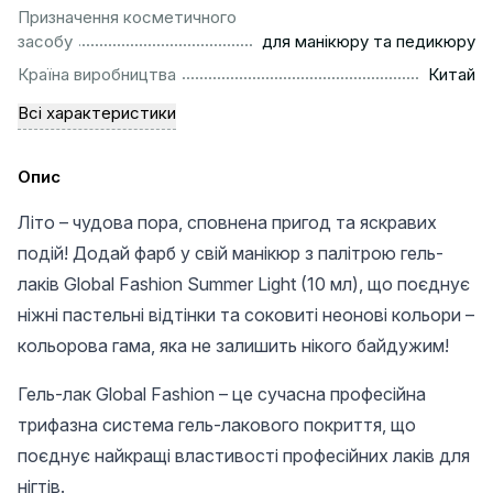
Призначення косметичного
..........................................................
засобу
для манікюру та педикюру
................................................................................................
Країна виробництва
Китай
Всі характеристики
Опис
Літо – чудова пора, сповнена пригод та яскравих
подій! Додай фарб у свій манікюр з палітрою гель-
лаків Global Fashion Summer Light (10 мл), що поєднує
ніжні пастельні відтінки та соковиті неонові кольори –
кольорова гама, яка не залишить нікого байдужим!
Гель-лак Global Fashion – це сучасна професійна
трифазна система гель-лакового покриття, що
поєднує найкращі властивості професійних лаків для
нігтів.