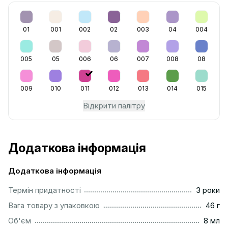
01
001
002
02
003
04
004
005
05
006
06
007
008
08
009
010
011
012
013
014
015
Відкрити палітру
Додаткова інформація
Додаткова інформація
...............................................................................................
Термін придатності
3 роки
...................................................................................................
Вага товару з упаковкою
46 г
..................................................................................................
Об'єм
8 мл