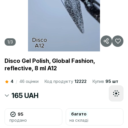
1
/
3
Disco Gel Polish, Global Fashion,
reflective, 8 ml A12
4
46 оцінки
Код продукту
12222
Купив
95 шт
/
165 UAH
багато
95
продано
на складі