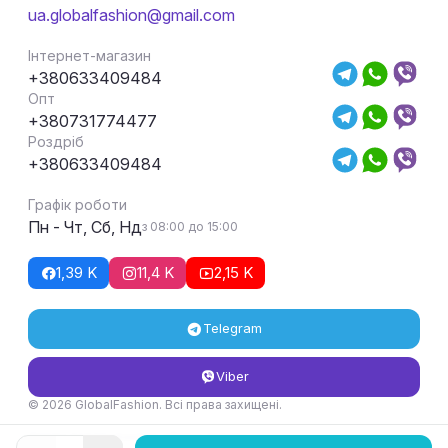
ua.globalfashion@gmail.com
Інтернет-магазин
+380633409484
Опт
+380731774477
Роздріб
+380633409484
Графік роботи
Пн - Чт, Сб, Нд
з 08:00 до 15:00
1,39 K
11,4 K
2,15 K
Telegram
Viber
© 2026 GlobalFashion. Всі права захищені.
Умови повернення та обміну товару