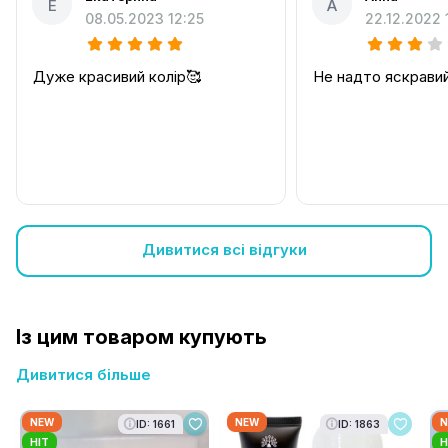
Е
А
08.05.2023 12:25
22.12.2022 
Дуже красивий колір🥰
Не надто яскравий
Дивитися всі відгуки
Із цим товаром купують
Дивитися більше
NEW
NEW
N
ID: 1661
ID: 1863
HIT
H