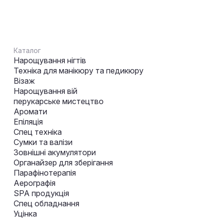
Каталог
Нарощування нігтів
Техніка для манікюру та педикюру
Візаж
Нарощування вій
перукарське мистецтво
Аромати
Епіляція
Спец техніка
Сумки та валізи
Зовнішні акумулятори
Органайзер для зберігання
Парафінотерапія
Аерографія
SPA продукція
Спец обладнання
Уцінка