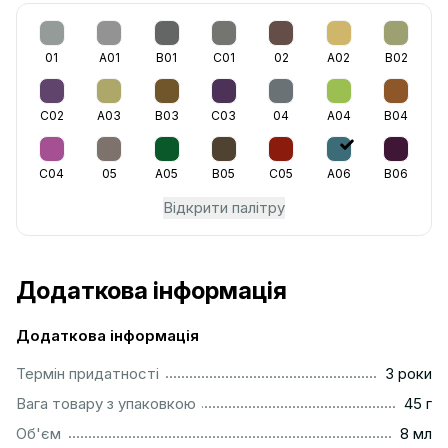
01
A01
B01
C01
02
A02
B02
C02
A03
B03
C03
04
A04
B04
C04
05
A05
B05
C05
A06
B06
Відкрити палітру
Додаткова інформація
Додаткова інформація
...............................................................................................
Термін придатності
3 роки
...................................................................................................
Вага товару з упаковкою
45 г
..................................................................................................
Об'єм
8 мл