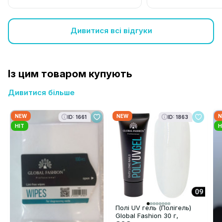
Дивитися всі відгуки
Із цим товаром купують
Дивитися більше
NEW
NEW
N
ID: 1661
ID: 1863
HIT
H
Полі UV гель (Полігель)
Global Fashion 30 г,