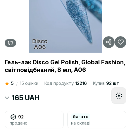
1
/
3
Гель-лак Disco Gel Polish, Global Fashion,
світловідбивний, 8 мл, A06
5
15 оцінки
Код продукту
12216
Купив
92 шт
/
165 UAH
багато
92
продано
на складі