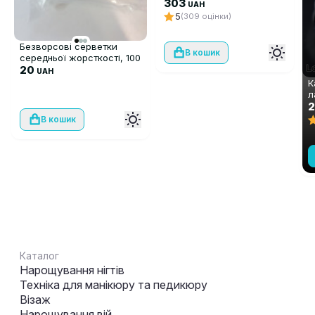
прозорий 09
303
UAH
5
(309 оцінки)
Безворсові серветки
В кошик
середньої жорсткості, 100
шт
20
UAH
К
л
S
C
В кошик
Каталог
Нарощування нігтів
Техніка для манікюру та педикюру
Візаж
Нарощування вій