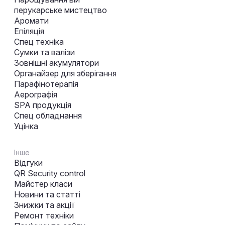
перукарське мистецтво
Аромати
Епіляція
Спец техніка
Сумки та валізи
Зовнішні акумулятори
Органайзер для зберігання
Парафінотерапія
Аерографія
SPA продукція
Спец обладнання
Уцінка
Інше
Відгуки
QR Security control
Майстер класи
Новини та статті
Знижки та акції
Ремонт техніки