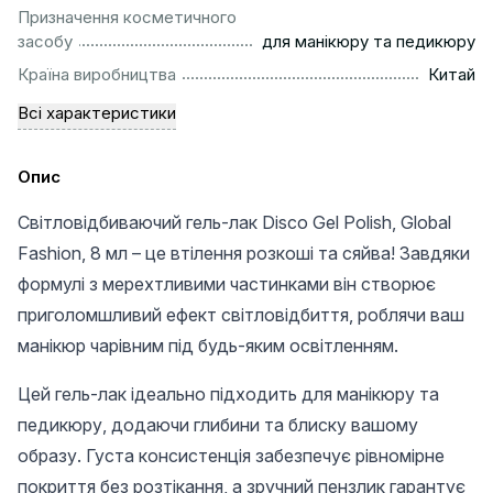
Призначення косметичного
..........................................................
засобу
для манікюру та педикюру
................................................................................................
Країна виробництва
Китай
Всі характеристики
Опис
Світловідбиваючий гель-лак Disco Gel Polish, Global
Fashion, 8 мл – це втілення розкоші та сяйва! Завдяки
формулі з мерехтливими частинками він створює
приголомшливий ефект світловідбиття, роблячи ваш
манікюр чарівним під будь-яким освітленням.
Цей гель-лак ідеально підходить для манікюру та
педикюру, додаючи глибини та блиску вашому
образу. Густа консистенція забезпечує рівномірне
покриття без розтікання, а зручний пензлик гарантує