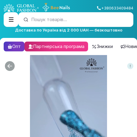
+380633409484
Пошук товарів...
Доставка по Україна від 2 000 UAH — безкоштовно
Опт
Партнерська програма
Знижки
Нови