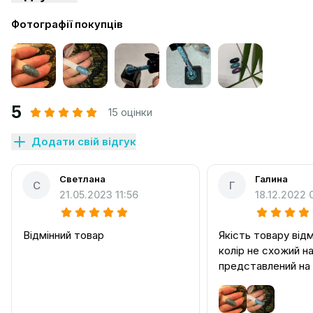
Фотографії покупців
5
15 оцінки
Додати свій відгук
Светлана
Галина
С
Г
21.05.2023 11:56
18.12.2022 
Відмінний товар
Якість товару відм
колір не схожий н
представлений на 