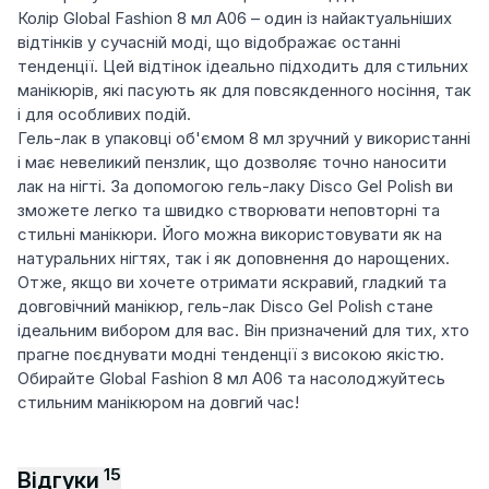
Колір Global Fashion 8 мл A06 – один із найактуальніших
відтінків у сучасній моді, що відображає останні
тенденції. Цей відтінок ідеально підходить для стильних
манікюрів, які пасують як для повсякденного носіння, так
і для особливих подій.
Гель-лак в упаковці об'ємом 8 мл зручний у використанні
і має невеликий пензлик, що дозволяє точно наносити
лак на нігті. За допомогою гель-лаку Disco Gel Polish ви
зможете легко та швидко створювати неповторні та
стильні манікюри. Його можна використовувати як на
натуральних нігтях, так і як доповнення до нарощених.
Отже, якщо ви хочете отримати яскравий, гладкий та
довговічний манікюр, гель-лак Disco Gel Polish стане
ідеальним вибором для вас. Він призначений для тих, хто
прагне поєднувати модні тенденції з високою якістю.
Обирайте Global Fashion 8 мл A06 та насолоджуйтесь
стильним манікюром на довгий час!
15
Відгуки