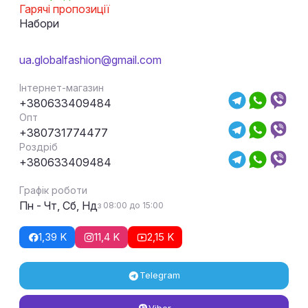
Гарячі пропозиції
Набори
ua.globalfashion@gmail.com
Інтернет-магазин
+380633409484
Опт
+380731774477
Роздріб
+380633409484
Графік роботи
Пн - Чт, Сб, Нд
з 08:00 до 15:00
1,39 K
11,4 K
2,15 K
Telegram