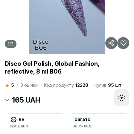
1
/
3
Disco Gel Polish, Global Fashion,
reflective, 8 ml B06
5
3 оцінки
Код продукту
12228
Купив
95 шт
/
165 UAH
багато
95
продано
на складі