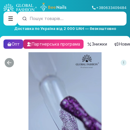
+380633409484
Пошук товарів...
Доставка по Україна від 2 000 UAH — безкоштовно
Опт
Партнерська програма
Знижки
Нови