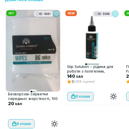
HIT
NEW
H
ID: 1661
ID: 5144
Slip Solution – рідина для
П
роботи з полігелем,
F
PolyGel 60 мл
140
UAH
5
(288 оцінки)
Безворсові серветки
В кошик
середньої жорсткості, 100
шт
20
UAH
В кошик