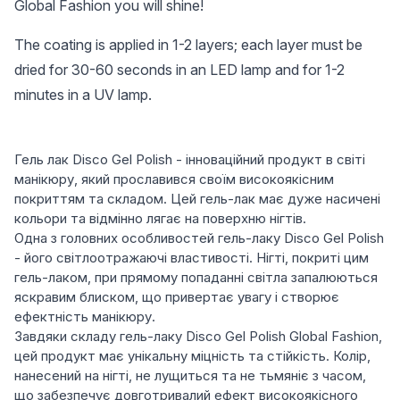
Global Fashion you will shine!
The coating is applied in 1-2 layers; each layer must be
dried for 30-60 seconds in an LED lamp and for 1-2
minutes in a UV lamp.
Гель лак Disco Gel Polish - інноваційний продукт в світі
манікюру, який прославився своїм високоякісним
покриттям та складом. Цей гель-лак має дуже насичені
кольори та відмінно лягає на поверхню нігтів.
Одна з головних особливостей гель-лаку Disco Gel Polish
- його світлоотражаючі властивості. Нігті, покриті цим
гель-лаком, при прямому попаданні світла запалюються
яскравим блиском, що привертає увагу і створює
ефектність манікюру.
Завдяки складу гель-лаку Disco Gel Polish Global Fashion,
цей продукт має унікальну міцність та стійкість. Колір,
нанесений на нігті, не лущиться та не тьмяніє з часом,
що забезпечує довготривалий ефект високоякісного