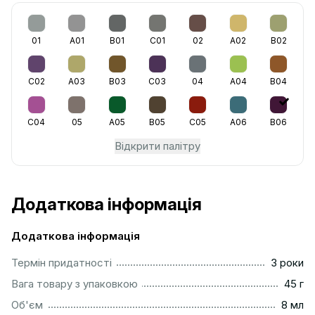
01
A01
B01
C01
02
A02
B02
C02
A03
B03
C03
04
A04
B04
C04
05
A05
B05
C05
A06
B06
Відкрити палітру
Додаткова інформація
Додаткова інформація
...............................................................................................
Термін придатності
3 роки
...................................................................................................
Вага товару з упаковкою
45 г
..................................................................................................
Об'єм
8 мл