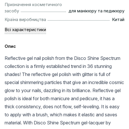
Призначення косметичного
..........................................................
засобу
для манікюру та педикюру
................................................................................................
Країна виробництва
Китай
Всі характеристики
Опис
Reflective gel nail polish from the Disco Shine Spectrum
collection is a firmly established trend in 36 stunning
shades! The reflective gel polish with glitter is full of
special shimmering particles that give an incredible cosmic
glow to your nails, dazzling in its brilliance. Reflective gel
polish is ideal for both manicure and pedicure, it has a
thick consistency, does not flow, self-leveling. It is easy
to apply with a brush, which makes it elastic and saves
material. With Disco Shine Spectrum gel-lacquer by