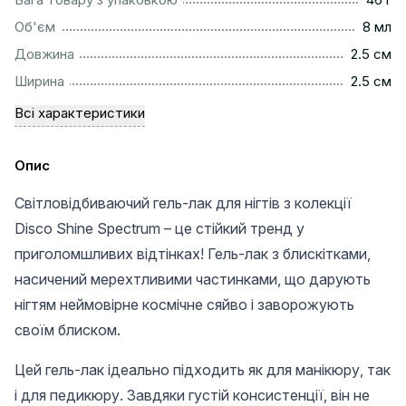
..................................................................................................
Об'єм
8 мл
...............................................................................................
Довжина
2.5 см
...............................................................................................
Ширина
2.5 см
Всі характеристики
Опис
Світловідбиваючий гель-лак для нігтів з колекції
Disco Shine Spectrum – це стійкий тренд у
приголомшливих відтінках! Гель-лак з блискітками,
насичений мерехтливими частинками, що дарують
нігтям неймовірне космічне сяйво і заворожують
своїм блиском.
Цей гель-лак ідеально підходить як для манікюру, так
і для педикюру. Завдяки густій консистенції, він не