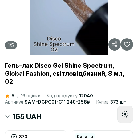
1
/
5
Гель-лак Disco Gel Shine Spectrum,
Global Fashion, світловідбивний, 8 мл,
02
5
16 оцінки
Код продукту
12040
/
Артикул
SAM-DGPC01-C11 240-258#
Купив
373 шт
165 UAH
багато
373