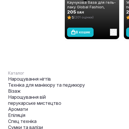
Каучукова база для гель-
У
лаку Global Fashion,
п
Strong Long Lasting Base
205
ш
2
UAH
Coat, 12 мл
D
5
(201 оцінки)
В кошик
Каталог
Нарощування нігтів
Техніка для манікюру та педикюру
Візаж
Нарощування вій
перукарське мистецтво
Аромати
Епіляція
Спец техніка
Сумки та валізи