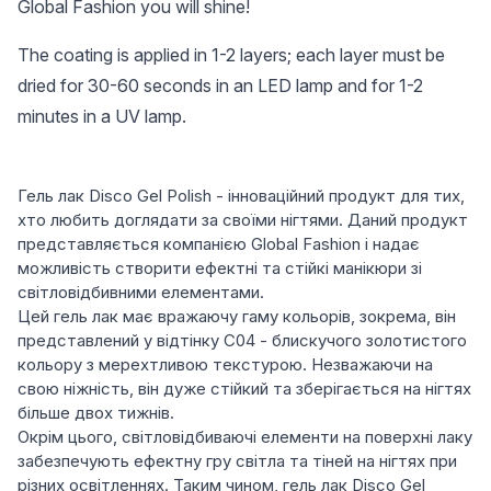
Global Fashion you will shine!
The coating is applied in 1-2 layers; each layer must be
dried for 30-60 seconds in an LED lamp and for 1-2
minutes in a UV lamp.
Гель лак Disco Gel Polish - інноваційний продукт для тих,
хто любить доглядати за своїми нігтями. Даний продукт
представляється компанією Global Fashion і надає
можливість створити ефектні та стійкі манікюри зі
світловідбивними елементами.
Цей гель лак має вражаючу гаму кольорів, зокрема, він
представлений у відтінку C04 - блискучого золотистого
кольору з мерехтливою текстурою. Незважаючи на
свою ніжність, він дуже стійкий та зберігається на нігтях
більше двох тижнів.
Окрім цього, світловідбиваючі елементи на поверхні лаку
забезпечують ефектну гру світла та тіней на нігтях при
різних освітленнях. Таким чином, гель лак Disco Gel