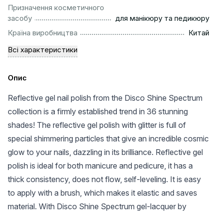
Призначення косметичного
..........................................................
засобу
для манікюру та педикюру
................................................................................................
Країна виробництва
Китай
Всі характеристики
Опис
Reflective gel nail polish from the Disco Shine Spectrum
collection is a firmly established trend in 36 stunning
shades! The reflective gel polish with glitter is full of
special shimmering particles that give an incredible cosmic
glow to your nails, dazzling in its brilliance. Reflective gel
polish is ideal for both manicure and pedicure, it has a
thick consistency, does not flow, self-leveling. It is easy
to apply with a brush, which makes it elastic and saves
material. With Disco Shine Spectrum gel-lacquer by