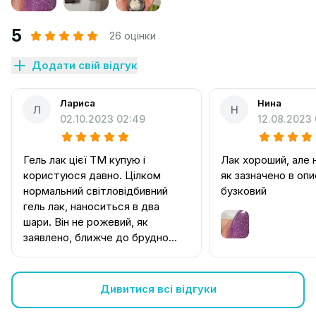
5
26 оцінки
Додати свій відгук
Лариса
Нина
Л
Н
02.10.2023 02:49
12.08.2023
Гель лак цієї ТМ купую і
Лак хороший, але 
користуюся давно. Цілком
як зазначено в опи
нормальний світловідбивний
бузковий
гель лак, наноситься в два
шари. Він не рожевий, як
заявлено, ближче до брудно
бузкового кольору, але на нігтях
має чудовий вигляд.
Дивитися всі відгуки