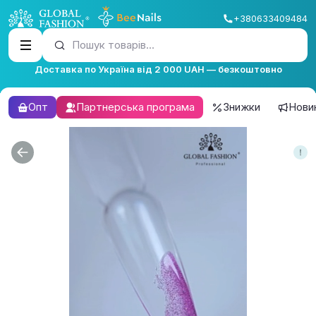
+380633409484
Пошук товарів...
Доставка по Україна від 2 000 UAH — безкоштовно
Опт
Партнерська програма
Знижки
Нови