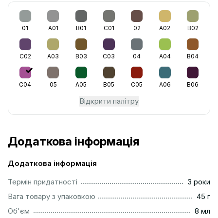
01
A01
B01
C01
02
A02
B02
C02
A03
B03
C03
04
A04
B04
C04
05
A05
B05
C05
A06
B06
Відкрити палітру
Додаткова інформація
Додаткова інформація
...............................................................................................
Термін придатності
3 роки
...................................................................................................
Вага товару з упаковкою
45 г
..................................................................................................
Об'єм
8 мл