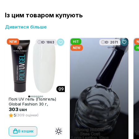
Із цим товаром купують
Дивитися більше
NEW
HIT
N
ID: 1863
ID: 2071
NEW
H
Полі UV гель (Полігель)
Global Fashion 30 г,
прозорий 09
303
UAH
5
(309 оцінки)
В кошик