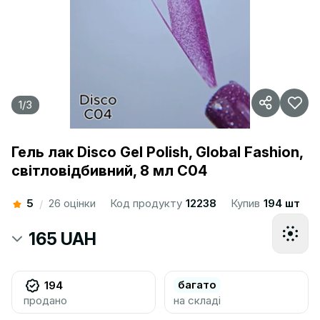
1
/
3
Гель лак Disco Gel Polish, Global Fashion,
світловідбивний, 8 мл C04
5
26 оцінки
Код продукту
12238
Купив
194 шт
/
165 UAH
багато
194
продано
на складі