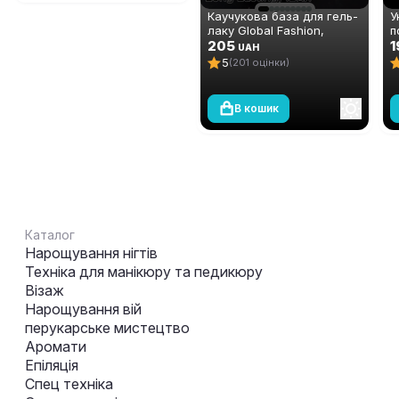
Каучукова база для гель-
У
лаку Global Fashion,
п
Strong Long Lasting Base
205
ш
1
UAH
Coat, 12 мл
А
5
(201 оцінки)
м
В кошик
Каталог
Нарощування нігтів
Техніка для манікюру та педикюру
Візаж
Нарощування вій
перукарське мистецтво
Аромати
Епіляція
Спец техніка