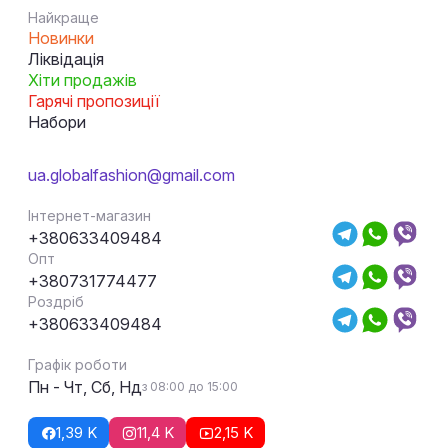
Найкраще
Новинки
Ліквідація
Хіти продажів
Гарячі пропозиції
Набори
ua.globalfashion@gmail.com
Інтернет-магазин
+380633409484
Опт
+380731774477
Роздріб
+380633409484
Графік роботи
Пн - Чт, Сб, Нд
з 08:00 до 15:00
1,39 K
11,4 K
2,15 K