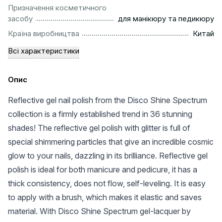
Призначення косметичного
..........................................................
засобу
для манікюру та педикюру
................................................................................................
Країна виробництва
Китай
Всі характеристики
Опис
Reflective gel nail polish from the Disco Shine Spectrum
collection is a firmly established trend in 36 stunning
shades! The reflective gel polish with glitter is full of
special shimmering particles that give an incredible cosmic
glow to your nails, dazzling in its brilliance. Reflective gel
polish is ideal for both manicure and pedicure, it has a
thick consistency, does not flow, self-leveling. It is easy
to apply with a brush, which makes it elastic and saves
material. With Disco Shine Spectrum gel-lacquer by