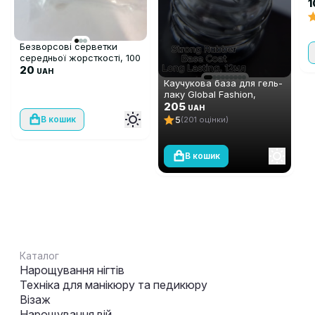
U
1
Безворсові серветки
середньої жорсткості, 100
шт
20
UAH
Каучукова база для гель-
лаку Global Fashion,
Strong Long Lasting Base
205
UAH
Coat, 12 мл
5
В кошик
(201 оцінки)
В кошик
Каталог
Нарощування нігтів
Техніка для манікюру та педикюру
Візаж
Нарощування вій