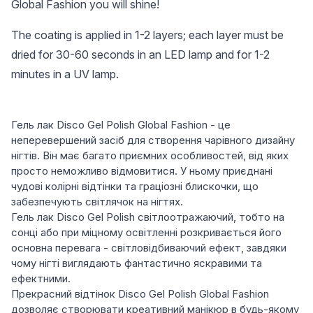
Global Fashion you will shine!
The coating is applied in 1-2 layers; each layer must be
dried for 30-60 seconds in an LED lamp and for 1-2
minutes in a UV lamp.
Гель лак Disco Gel Polish Global Fashion - це
неперевершений засіб для створення чарівного дизайну
нігтів. Він має багато приємних особливостей, від яких
просто неможливо відмовитися. У ньому приєднані
чудові колірні відтінки та граціозні блискочки, що
забезпечують світлячок на нігтях.
Гель лак Disco Gel Polish світлоотражаючий, тобто на
сонці або при міцному освітленні розкривається його
основна перевага - світловідбиваючий ефект, завдяки
чому нігті виглядають фантастично яскравими та
ефектними.
Прекрасний відтінок Disco Gel Polish Global Fashion
дозволяє створювати креативний манікюр в будь-якому