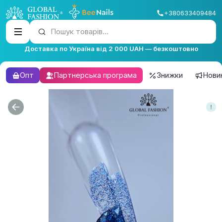
+380633409484
Пошук товарів...
Доставка по Україна від 2 000 UAH — безкоштовно
Опт
Партнерська програма
Знижки
Нови