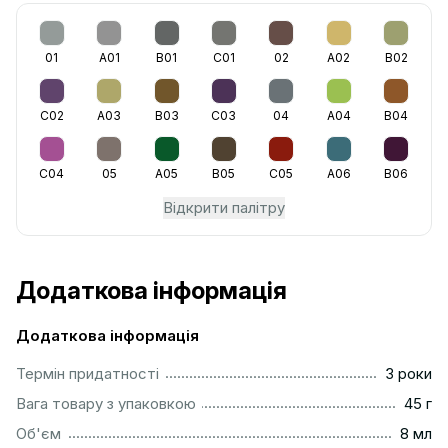
01
A01
B01
C01
02
A02
B02
C02
A03
B03
C03
04
A04
B04
C04
05
A05
B05
C05
A06
B06
Відкрити палітру
Додаткова інформація
Додаткова інформація
...............................................................................................
Термін придатності
3 роки
...................................................................................................
Вага товару з упаковкою
45 г
..................................................................................................
Об'єм
8 мл