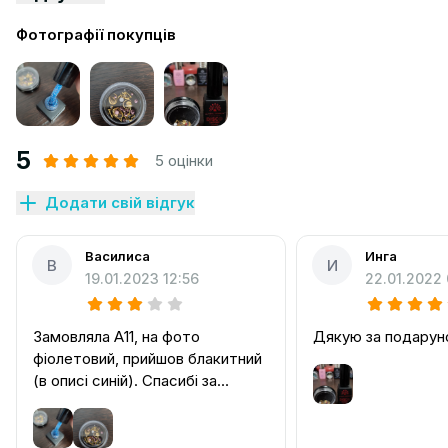
Фотографії покупців
5
5 оцінки
Додати свій відгук
Василиса
Инга
В
И
19.01.2023 12:56
22.01.2022 
Замовляла А11, на фото
Дякую за подаруно
фіолетовий, прийшов блакитний
(в описі синій). Спасибі за
подарунок, але в кольорі
розчарована.