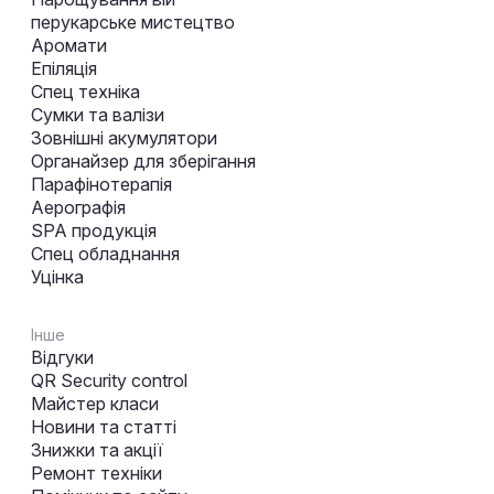
перукарське мистецтво
Аромати
Епіляція
Спец техніка
Сумки та валізи
Зовнішні акумулятори
Органайзер для зберігання
Парафінотерапія
Аерографія
SPA продукція
Спец обладнання
Уцінка
Інше
Відгуки
QR Security control
Майстер класи
Новини та статті
Знижки та акції
Ремонт техніки