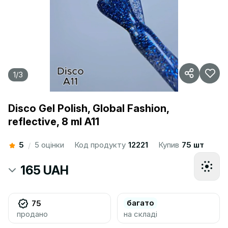
1
/
3
Disco Gel Polish, Global Fashion,
reflective, 8 ml A11
5
5 оцінки
Код продукту
12221
Купив
75 шт
/
165 UAH
багато
75
продано
на складі