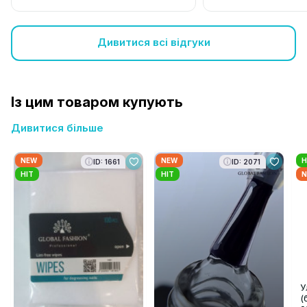
Дивитися всі відгуки
Із цим товаром купують
Дивитися більше
NEW
NEW
H
ID: 1661
ID: 2071
HIT
HIT
N
У
(