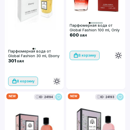
Парфюмерная вода от
Global Fashion 100 ml, Only
Lady
600
UAH
Парфюмерная вода от
В корзину
Global Fashion 30 ml, Ebony
301
UAH
В корзину
NEW
NEW
ID: 24194
ID: 24193