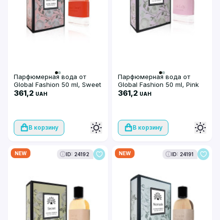
Парфюмерная вода от
Парфюмерная вода от
Global Fashion 50 ml, Sweet
Global Fashion 50 ml, Pink
Heart
361,2
Lady
361,2
UAH
UAH
В корзину
В корзину
NEW
NEW
ID: 24192
ID: 24191