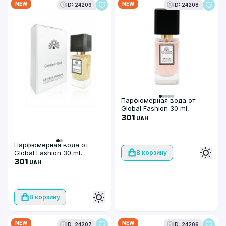
NEW
NEW
ID: 24209
ID: 24208
Парфюмерная вода от
Global Fashion 30 ml,
Unique
301
UAH
Парфюмерная вода от
Global Fashion 30 ml,
В корзину
Golden Girl
301
UAH
В корзину
NEW
NEW
ID: 24207
ID: 24206