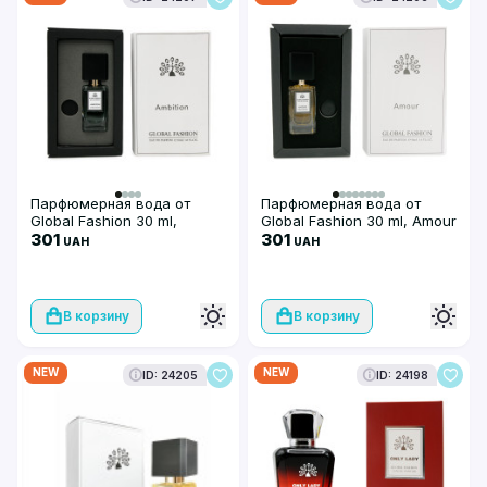
Парфюмерная вода от
Парфюмерная вода от
Global Fashion 30 ml,
Global Fashion 30 ml, Amour
Ambition
301
301
UAH
UAH
В корзину
В корзину
NEW
NEW
ID: 24205
ID: 24198