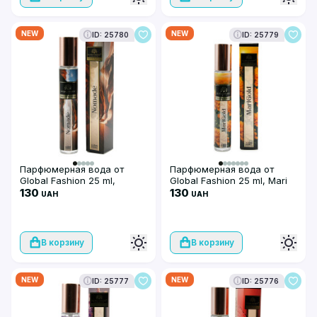
NEW
NEW
ID: 25780
ID: 25779
Парфюмерная вода от
Парфюмерная вода от
Global Fashion 25 ml,
Global Fashion 25 ml, Mari
Nomade
130
Gold
130
UAH
UAH
В корзину
В корзину
NEW
NEW
ID: 25777
ID: 25776