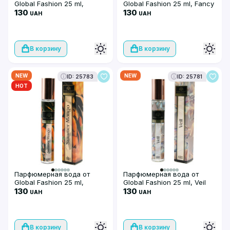
Global Fashion 25 ml,
Global Fashion 25 ml, Fancy
Reverse Pairs
130
Candy
130
UAH
UAH
В корзину
В корзину
NEW
NEW
ID: 25783
ID: 25781
HOT
Парфюмерная вода от
Парфюмерная вода от
Global Fashion 25 ml,
Global Fashion 25 ml, Veil
Summer Mango
130
130
UAH
UAH
В корзину
В корзину