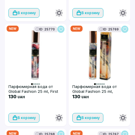
В корзину
В корзину
NEW
NEW
ID: 25770
ID: 25769
Парфюмерная вода от
Парфюмерная вода от
Global Fashion 25 ml, First
Global Fashion 25 ml,
Love
130
Beautiful Life
130
UAH
UAH
В корзину
В корзину
NEW
NEW
ID: 25768
ID: 25767