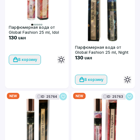
Парфюмерная вода от
Global Fashion 25 ml, Idol
130
UAH
Парфюмерная вода от
Global Fashion 25 ml, Night
Rose
130
UAH
В корзину
В корзину
NEW
NEW
ID: 25764
ID: 25763