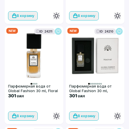
В корзину
В корзину
NEW
NEW
ID: 24211
ID: 24210
Парфюмерная вода от
Парфюмерная вода от
Global Fashion 30 ml, Floral
Global Fashion 30 ml,
301
Hacivat
301
UAH
UAH
В корзину
В корзину