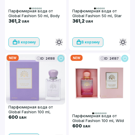
Парфюмерная вода от
Парфюмерная вода от
Global Fashion 50 ml, Body
Global Fashion 50 ml, Star
361,2
Shower
361,2
UAH
UAH
В корзину
В корзину
NEW
NEW
ID: 24188
ID: 24187
Парфюмерная вода от
Global Fashion 100 ml,
Парфюмерная вода от
Purple Time
600
UAH
Global Fashion 100 ml, Wild
Flower
600
UAH