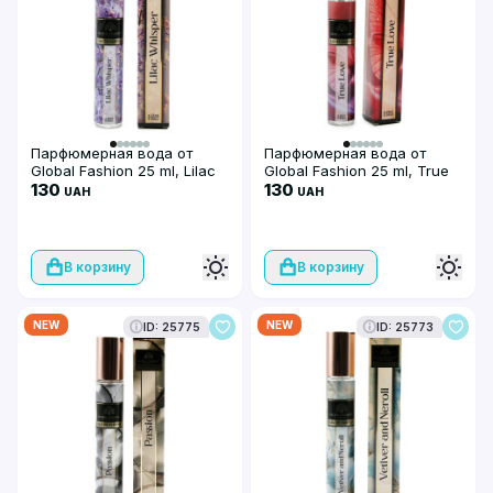
Парфюмерная вода от
Парфюмерная вода от
Global Fashion 25 ml, Lilac
Global Fashion 25 ml, True
Whisper
130
Love
130
UAH
UAH
В корзину
В корзину
NEW
NEW
ID: 25775
ID: 25773