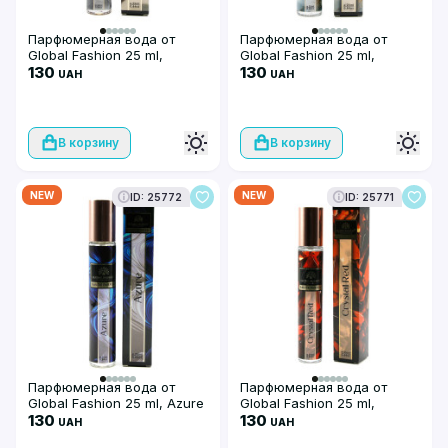
Парфюмерная вода от
Парфюмерная вода от
Global Fashion 25 ml,
Global Fashion 25 ml,
Passion
130
Vetiver and Neroli
130
UAH
UAH
В корзину
В корзину
NEW
NEW
ID: 25772
ID: 25771
Парфюмерная вода от
Парфюмерная вода от
Global Fashion 25 ml, Azure
Global Fashion 25 ml,
130
Crystal Red
130
UAH
UAH