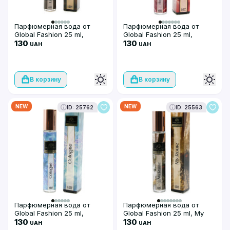
Парфюмерная вода от
Парфюмерная вода от
Global Fashion 25 ml,
Global Fashion 25 ml,
Luxury Leather
130
Heart's Together
130
UAH
UAH
В корзину
В корзину
NEW
NEW
ID: 25762
ID: 25563
Парфюмерная вода от
Парфюмерная вода от
Global Fashion 25 ml,
Global Fashion 25 ml, My
Cologne
130
Route
130
UAH
UAH