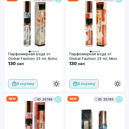
Парфюмерная вода от
Парфюмерная вода от
Global Fashion 25 ml, Boho
Global Fashion 25 ml, Miss
Vibes
130
lovely
130
UAH
UAH
В корзину
В корзину
NEW
NEW
ID: 25766
ID: 25765