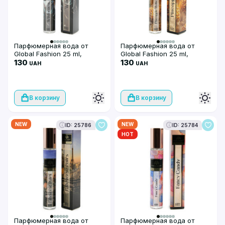
Парфюмерная вода от
Парфюмерная вода от
Global Fashion 25 ml,
Global Fashion 25 ml,
Wilderness
130
Pineapple Mojito
130
UAH
UAH
В корзину
В корзину
NEW
NEW
ID: 25786
ID: 25784
HOT
Парфюмерная вода от
Парфюмерная вода от