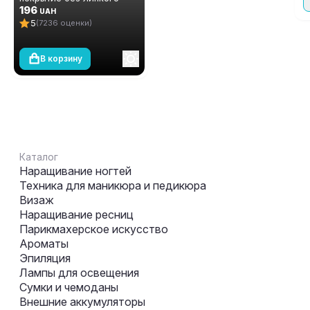
слоя (топ/финиш) Global
196
UAH
Fashion TOP-Алмазный, 12
5
(7236 оценки)
мл
В корзину
Каталог
Наращивание ногтей
Техника для маникюра и педикюра
Визаж
Наращивание ресниц
Парикмахерское искусство
Ароматы
Эпиляция
Лампы для освещения
Сумки и чемоданы
Внешние аккумуляторы