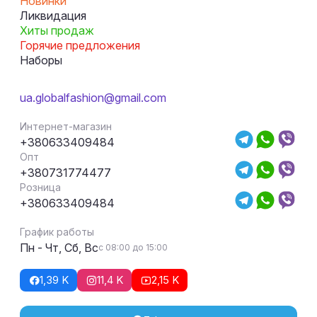
Новинки
Ликвидация
Хиты продаж
Горячие предложения
Наборы
ua.globalfashion@gmail.com
Интернет-магазин
+380633409484
Опт
+380731774477
Розница
+380633409484
График работы
Пн - Чт, Сб, Вс
с 08:00 до 15:00
1,39 K
11,4 K
2,15 K