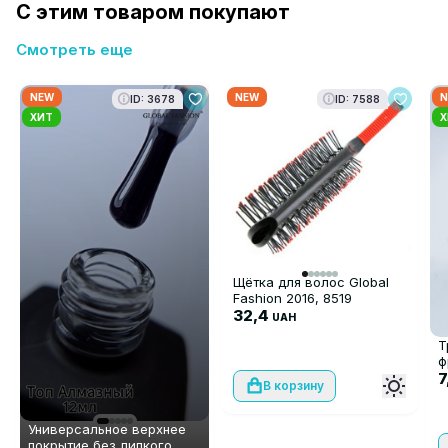
С этим товаром покупают
Смотреть еще
NEW
NEW
N
ID: 3678
ID: 7588
ХИТ
Х
Щётка для волос Global
Fashion 2016, 8519
32,4
UAH
Т
ф
7
В корзину
Универсальное верхнее
покрытие без липкого