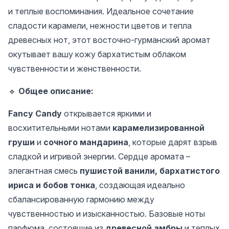
и теплые воспоминания. Идеальное сочетание
сладости карамели, нежности цветов и тепла
древесных нот, этот восточно-гурманский аромат
окутывает вашу кожу бархатистым облаком
чувственности и женственности.
🔹
Общее описание:
Fancy Candy
открывается яркими и
восхитительными нотами
карамелизированной
груши
и
сочного мандарина
, которые дарят взрыв
сладкой и игривой энергии. Сердце аромата –
элегантная смесь
пушистой ванили, бархатистого
ириса и бобов тонка
, создающая идеально
сбалансированную гармонию между
чувственностью и изысканностью. Базовые ноты
парфюма, состоящие из
древесной амбры
и теплых