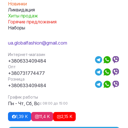
Новинки
Ликвидация
Хиты продаж
Горячие предложения
Наборы
ua.globalfashion@gmail.com
Интернет-магазин
+380633409484
Опт
+380731774477
Розница
+380633409484
График работы
Пн - Чт, Сб, Вс
с 08:00 до 15:00
1,39 K
11,4 K
2,15 K