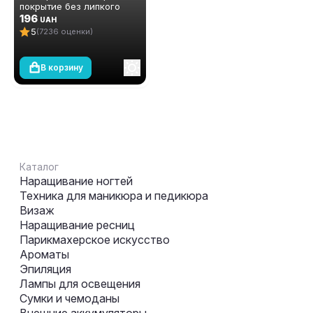
покрытие без липкого
слоя (топ/финиш) Global
196
UAH
Fashion TOP-Алмазный, 12
5
(7236 оценки)
мл
В корзину
Каталог
Наращивание ногтей
Техника для маникюра и педикюра
Визаж
Наращивание ресниц
Парикмахерское искусство
Ароматы
Эпиляция
Лампы для освещения
Сумки и чемоданы
Внешние аккумуляторы