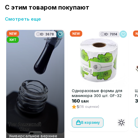
С этим товаром покупают
Смотреть еще
NEW
NEW
N
ID: 3678
ID: 7014
ХИТ
Одноразовые формы для
Щ
маникюра 300 шт. GF-32
F
160
3
UAH
5
(18 оценки)
В корзину
Универсальное верхнее