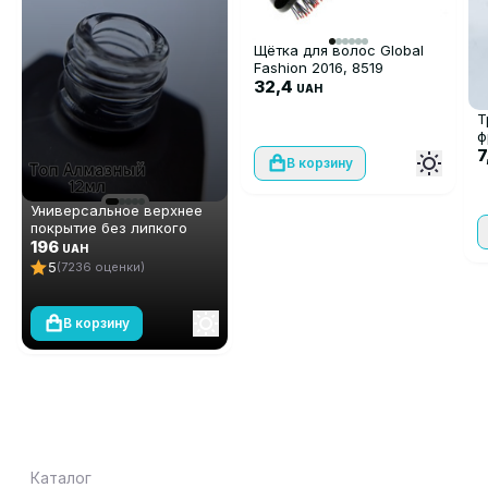
Щётка для волос Global
Fashion 2016, 8519
32,4
UAH
Т
ф
7
В корзину
Универсальное верхнее
покрытие без липкого
слоя (топ/финиш) Global
196
UAH
Fashion TOP-Алмазный, 12
5
(7236 оценки)
мл
В корзину
Каталог