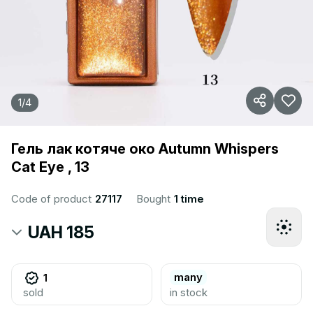
1
/
4
Гель лак котяче око Autumn Whispers
Cat Eye , 13
Code of product
27117
Bought
1 time
UAH 185
many
1
sold
in stock