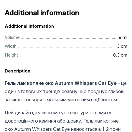
Additional information
Additional information
...................................................................................................
Volume
8 ml
..................................................................................................
Width
3 cm
..............................................................................................
Height
8.3 cm
Description
Гель лак котяче око Autumn Whispers Cat Eye
- це
один з головних трендів сезону, що поєднує глибокі,
затишні кольори з магічним магнітним відблиском.
Цей дизайн ідеально імітує текстури оксамиту,
дорогоцінного каміння або шовку. Гель лак котяче
око Autumn Whispers Cat Eye наноситься в 1-2 тонкі