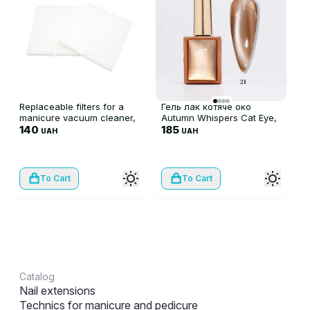
Replaceable filters for a
Гель лак котяче око
manicure vacuum cleaner,
Autumn Whispers Cat Eye,
2 pcs
140
21
185
UAH
UAH
To Cart
To Cart
Catalog
Nail extensions
Technics for manicure and pedicure