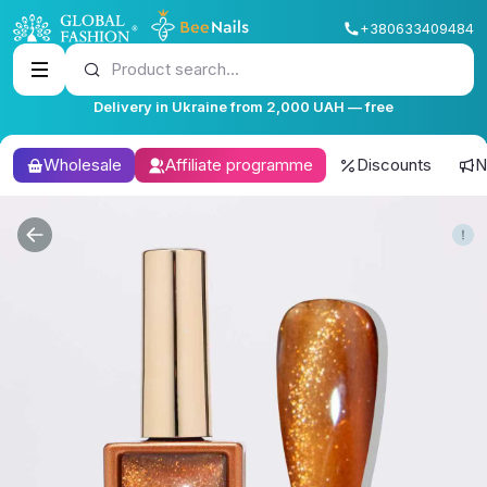
+380633409484
Product search...
Delivery in Ukraine from 2,000 UAH — free
Wholesale
Affiliate programme
Discounts
N