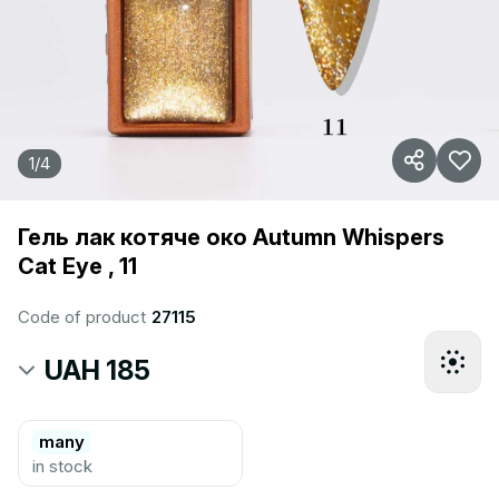
1
/
4
Гель лак котяче око Autumn Whispers
Cat Eye , 11
Code of product
27115
UAH 185
many
in stock