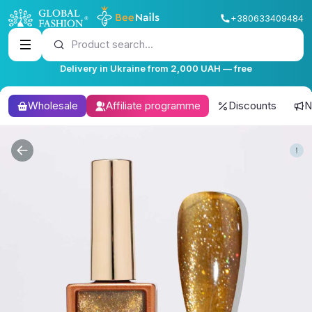
+380633409484
Product search...
Delivery in Ukraine from 2,000 UAH — free
Wholesale
Affiliate programme
Discounts
N