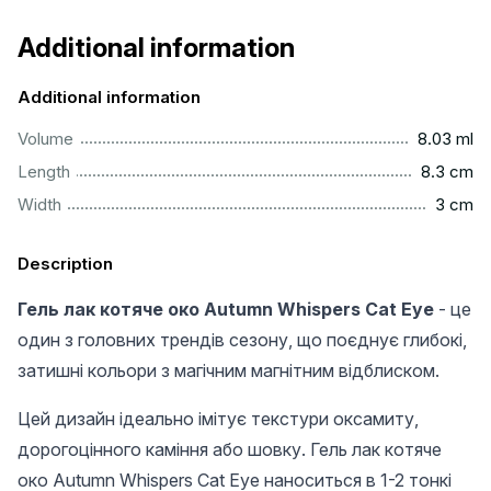
Additional information
Additional information
..............................................................................................
Volume
8.03 ml
..............................................................................................
Length
8.3 cm
..................................................................................................
Width
3 cm
Description
Гель лак котяче око Autumn Whispers Cat Eye
- це
один з головних трендів сезону, що поєднує глибокі,
затишні кольори з магічним магнітним відблиском.
Цей дизайн ідеально імітує текстури оксамиту,
дорогоцінного каміння або шовку. Гель лак котяче
око Autumn Whispers Cat Eye наноситься в 1-2 тонкі