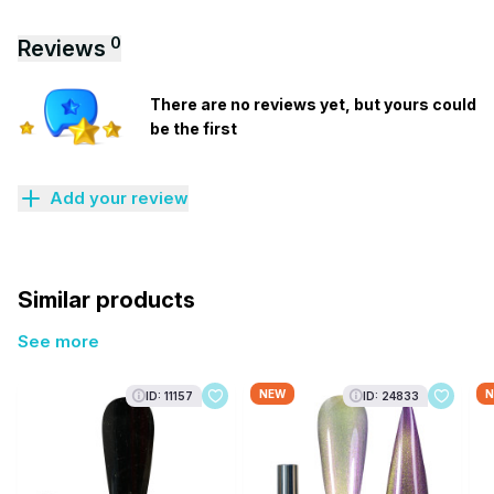
0
Reviews
There are no reviews yet, but yours could
be the first
Add your review
Similar products
See more
NEW
N
ID: 11157
ID: 24833