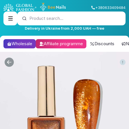
+380633409484
Product search...
Delivery in Ukraine from 2,000 UAH — free
Wholesale
Affiliate programme
Discounts
N