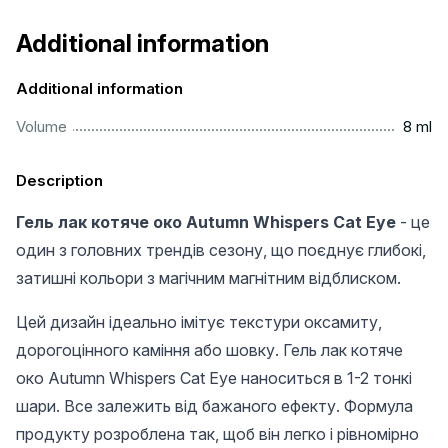
Additional information
Additional information
...................................................................................................
Volume
8 ml
Description
Гель лак котяче око Autumn Whispers Cat Eye
- це
один з головних трендів сезону, що поєднує глибокі,
затишні кольори з магічним магнітним відблиском.
Цей дизайн ідеально імітує текстури оксамиту,
дорогоцінного каміння або шовку. Гель лак котяче
око Autumn Whispers Cat Eye наноситься в 1-2 тонкі
шари. Все залежить від бажаного ефекту. Формула
продукту розроблена так, щоб він легко і рівномірно