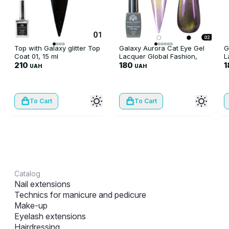
Top with Galaxy glitter Top
Galaxy Aurora Cat Eye Gel
G
Coat 01, 15 ml
Lacquer Global Fashion,
L
210
8ml, 002
180
8
1
UAH
UAH
To Cart
To Cart
Catalog
Nail extensions
Technics for manicure and pedicure
Make-up
Eyelash extensions
Hairdressing