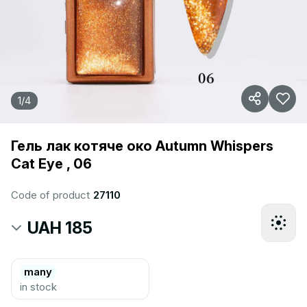
1
/
4
Гель лак котяче око Autumn Whispers
Cat Eye , 06
Code of product
27110
UAH 185
many
in stock