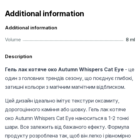
Additional information
Additional information
...................................................................................................
Volume
8 ml
Description
Гель лак котяче око Autumn Whispers Cat Eye
- це
один з головних трендів сезону, що поєднує глибокі,
затишні кольори з магічним магнітним відблиском.
Цей дизайн ідеально імітує текстури оксамиту,
дорогоцінного каміння або шовку. Гель лак котяче
око Autumn Whispers Cat Eye наноситься в 1-2 тонкі
шари. Все залежить від бажаного ефекту. Формула
продукту розроблена так, щоб він легко і рівномірно