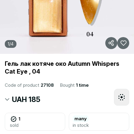
1
/
4
Гель лак котяче око Autumn Whispers
Cat Eye , 04
Code of product
27108
Bought
1 time
UAH 185
many
1
sold
in stock