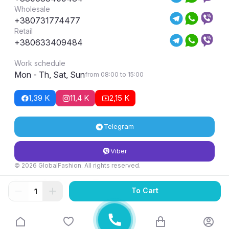
Wholesale
+380731774477
Retail
+380633409484
Work schedule
Mon - Th, Sat, Sun
from 08:00 to 15:00
1,39 K
11,4 K
2,15 K
Telegram
Viber
© 2026 GlobalFashion. All rights reserved.
Return and exchange conditions
To Cart