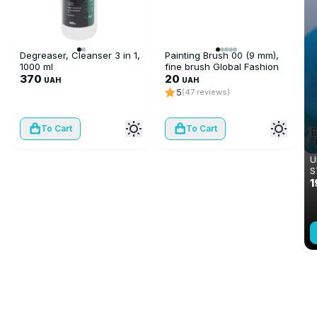
Degreaser, Cleanser 3 in 1,
Painting Brush 00 (9 mm),
1000 ml
fine brush Global Fashion
370
20
UAH
UAH
5
(47 reviews)
To Cart
To Cart
U
S
1