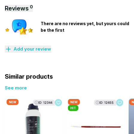
0
Reviews
There are no reviews yet, but yours could
be the first
Add your review
Similar products
See more
NEW
NEW
N
ID: 12344
ID: 12455
HIT