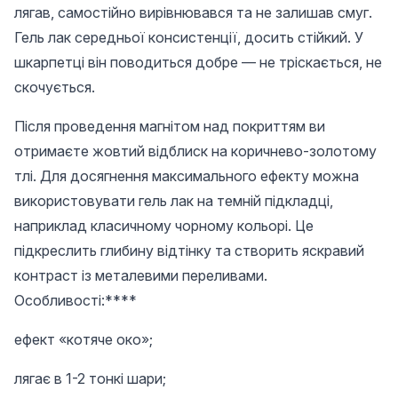
лягав, самостійно вирівнювався та не залишав смуг.
Гель лак середньої консистенції, досить стійкий. У
шкарпетці він поводиться добре — не тріскається, не
скочується.
Після проведення магнітом над покриттям ви
отримаєте жовтий відблиск на коричнево-золотому
тлі. Для досягнення максимального ефекту можна
використовувати гель лак на темній підкладці,
наприклад класичному чорному кольорі. Це
підкреслить глибину відтінку та створить яскравий
контраст із металевими переливами.
Особливості:****
ефект «котяче око»;
лягає в 1-2 тонкі шари;