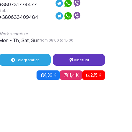
+380731774477
Retail
+380633409484
Work schedule
Mon - Th, Sat, Sun
from 08:00 to 15:00
Telegram
Bot
Viber
Bot
1,39 K
11,4 K
2,15 K