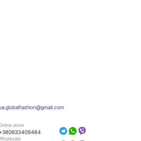
ua.globalfashion@gmail.com
Online store
+380633409484
Wholesale