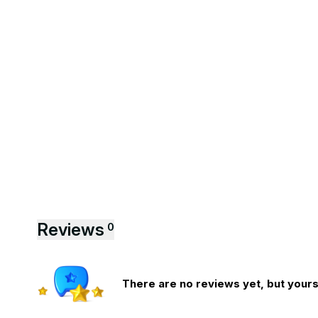
Reviews
0
There are no reviews yet, but yours 