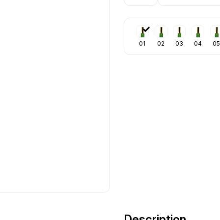
01
02
03
04
05
Description