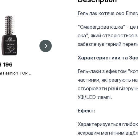
Гель лак котяче око Emera
"Смарагдова кішка" - це 
ока", який створюється 
забезпечує гарний перели
Характеристики та За
 196
UAH 61
UAH 135
Гель-лаки з ефектом "кот
al Fashion TOP
Gel paint Global
Voskoplav cassette
nd, 12 ml,
Fashion in tube, 1 PC.
pink
частинки, які реагують н
rsal non-stick
White
at (top/finish)
створювати різні візерунк
УФ/LED-лампі.
Ефект:
Характеризується глибо
яскравим магнітним відбл