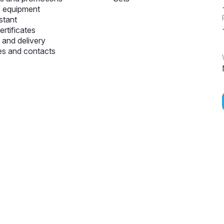
f equipment
stant
ertificates
and delivery
s and contacts