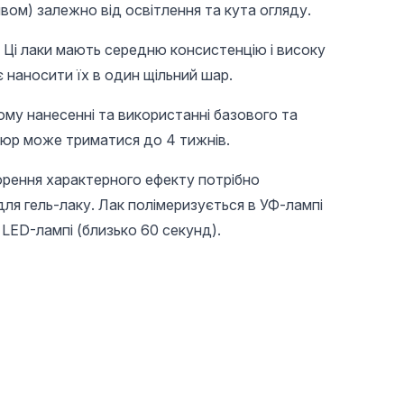
ливом) залежно від освітлення та кута огляду.
: Ці лаки мають середню консистенцію і високу
 наносити їх в один щільний шар.
ому нанесенні та використанні базового та
кюр може триматися до 4 тижнів.
орення характерного ефекту потрібно
ля гель-лаку. Лак полімеризується в УФ-лампі
 LED-лампі (близько 60 секунд).