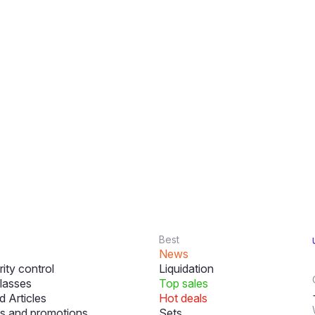
Best
News
ity control
Liquidation
lasses
Top sales
 Articles
Hot deals
s and promotions
Sets