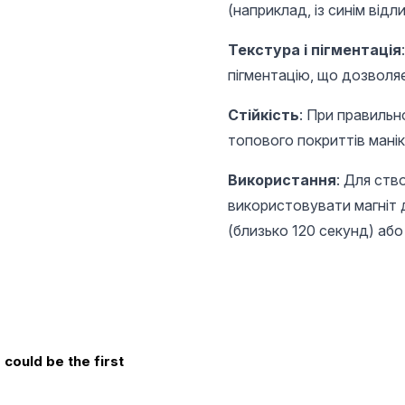
(наприклад, із синім від
Текстура і пігментація
пігментацію, що дозволяє
Стійкість
: При правильн
топового покриттів мані
Використання
: Для ств
використовувати магніт д
(близько 120 секунд) або
could be the first