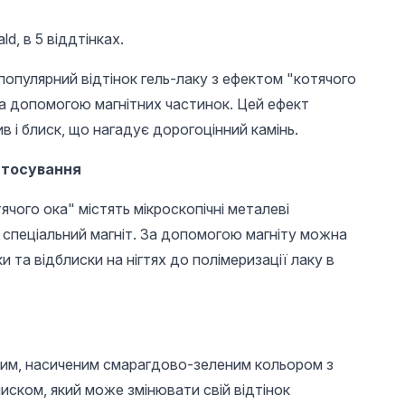
ld, в 5 віддтінках.
популярний відтінок гель-лаку з ефектом "котячого
за допомогою магнітних частинок. Цей ефект
в і блиск, що нагадує дорогоцінний камінь.
стосування
UAH 105
UAH 196
UAH 
ячого ока" містять мікроскопічні металеві
Reusable top molds
Universal base,
Bee Nail
with markings,
EXRTA STRONG BASE
File
а спеціальний магніт. За допомогою магніту можна
arched almond, 120
12 ml
и та відблиски на нігтях до полімеризації лаку в
pcs
ким, насиченим смарагдово-зеленим кольором з
иском, який може змінювати свій відтінок