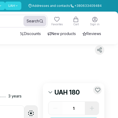
UAH
Addresses and contacts
+380633409484
Search
Favorites
Cart
Sign in
Discounts
New products
Reviews
UAH 180
......
3 years