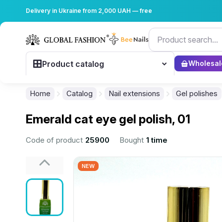
Delivery in Ukraine from 2,000 UAH — free
Product catalog
Wholesal
Home
Catalog
Nail extensions
Gel polishes
Emerald cat eye gel polish, 01
Code of product
25900
Bought
1 time
NEW
................................................................................................................