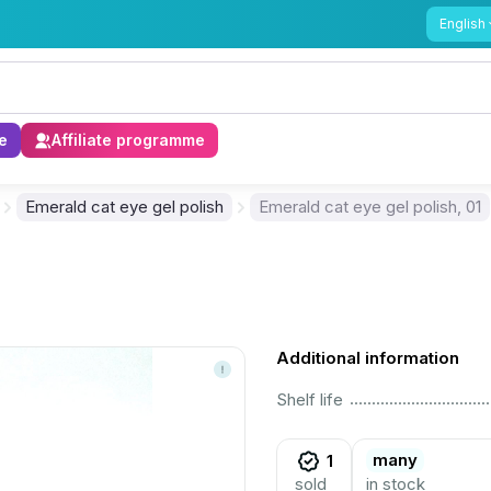
English
e
Affiliate programme
Emerald cat eye gel polish
Emerald cat eye gel polish, 01
Additional information
................................................................................................................
Shelf life
many
1
sold
in stock