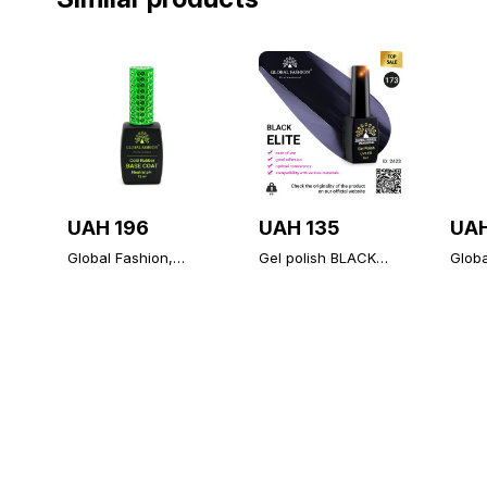
UAH 196
UAH 135
UAH
Global Fashion,
Gel polish BLACK
Glob
Rubber Base Coat
ELITE 173, Global
Diamo
without Chemical 12
Fashion 8 ml
unive
ml
topco