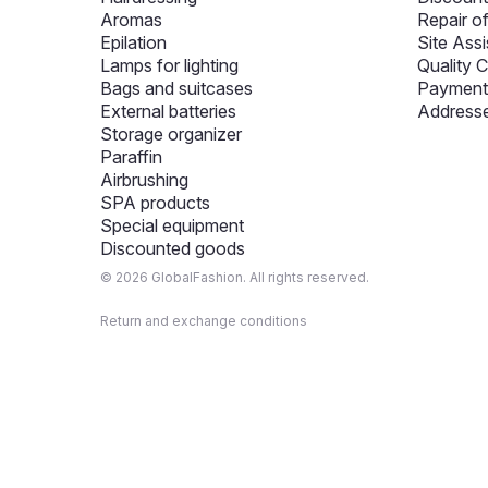
Aromas
Repair o
Epilation
Site Assi
Lamps for lighting
Quality C
Bags and suitcases
Payment 
External batteries
Addresse
Storage organizer
Paraffin
Airbrushing
SPA products
Special equipment
Discounted goods
© 2026 GlobalFashion. All rights reserved.
Return and exchange conditions