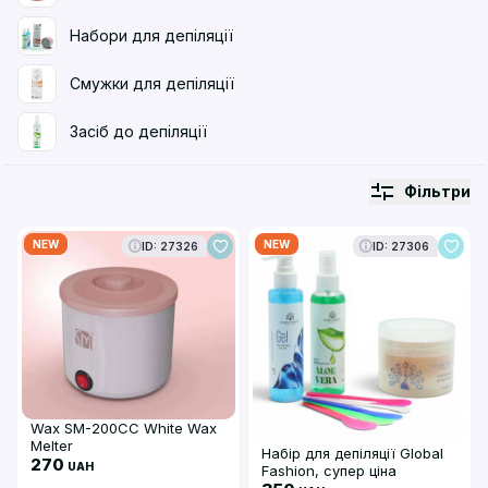
Набори для депіляції
Смужки для депіляції
Засіб до депіляції
Фільтри
NEW
NEW
ID: 27326
ID: 27306
Wax SM-200CC White Wax
Melter
Набір для депіляції Global
270
UAH
Fashion, супер ціна