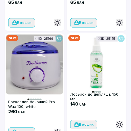
100мл, Zinc Oxide
65
100мл, Aloe vera
65
UAH
UAH
В кошик
В кошик
NEW
NEW
ID: 25169
ID: 25145
Лосьйон до депіляції, 150
мл
Воскоплав баночний Pro
140
UAH
Wax 100, white
260
UAH
В кошик