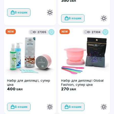
350
UAH
В кошик
В кошик
NEW
NEW
ID: 27305
ID: 27304
Набір для депіляції, супер
Набір для депіляції Global
ціна
Fashion, супер ціна
400
270
UAH
UAH
В кошик
В кошик