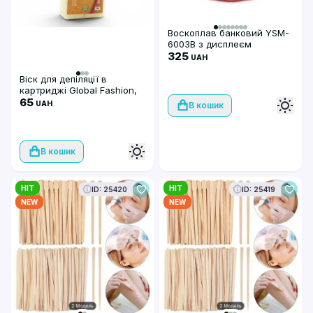
Воскоплав банковий YSM-
6003В з дисплеєм
(рожевий)
325
UAH
Віск для депіляції в
картриджі Global Fashion,
Vegan wax, 100 мл, Banana
65
UAH
В кошик
В кошик
HIT
HIT
ID: 25420
ID: 25419
NEW
NEW