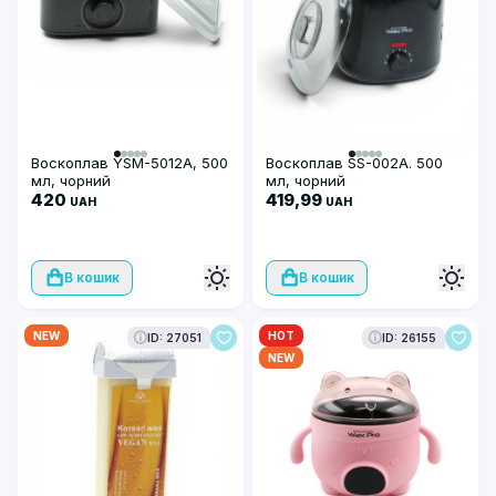
Воскоплав YSM-5012A, 500
Воскоплав SS-002A. 500
мл, чорний
мл, чорний
420
419,99
UAH
UAH
В кошик
В кошик
NEW
HOT
ID: 27051
ID: 26155
NEW