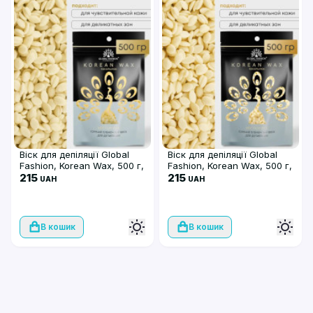
Віск для депіляції Global
Віск для депіляції Global
Fashion, Korean Wax, 500 г,
Fashion, Korean Wax, 500 г,
Vanila
215
плівковий, Milk
215
UAH
UAH
В кошик
В кошик