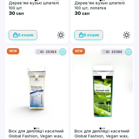
Дерев'яні вузькі шпателі
Дерев'яні вузькі шпателі
100 шт.
100 шт, лопатка
30
30
UAH
UAH
В кошик
В кошик
NEW
NEW
ID: 25383
ID: 25380
Віск для депіляції касетний
Віск для депіляції касетний
Global Fashion, Vegan wax,
Global Fashion, Vegan wax,