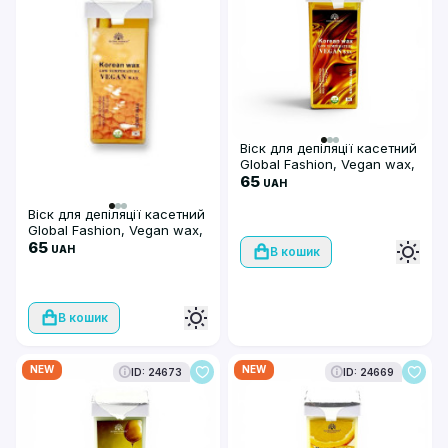
Віск для депіляції касетний
Global Fashion, Vegan wax,
100мл, Natural
65
UAH
Віск для депіляції касетний
Global Fashion, Vegan wax,
100мл, Honey
65
UAH
В кошик
В кошик
NEW
NEW
ID: 24673
ID: 24669