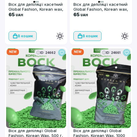
Віск для депіляції касетний
Віск для депіляції касетний
Global Fashion, Korean wax,
Global Fashion, Korean wax,
100мл, Rose
65
100мл, Strawberry
65
UAH
UAH
В кошик
В кошик
NEW
NEW
ID: 24662
ID: 24661
Віск для депіляції Global
Віск для депіляції Global
Fashion, Korean Wax, 500 г,
Fashion, Korean Wax, 1000