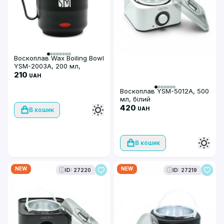
Воскоплав Wax Boiling Bowl
YSM-2003A, 200 мл,
чорний
210
UAH
Воскоплав YSM-5012A, 500
мл, білий
420
UAH
В кошик
В кошик
NEW
NEW
ID: 27220
ID: 27219