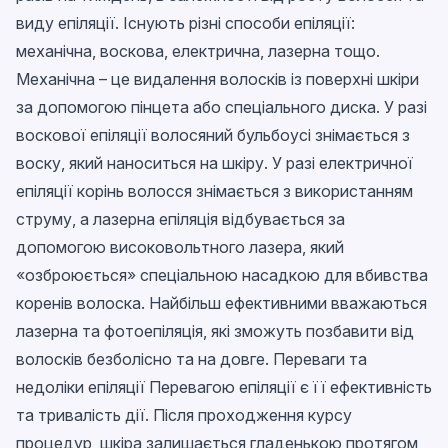
виду епіляції. Існують різні способи епіляції:
механічна, воскова, електрична, лазерна тощо.
Механічна – це видалення волосків із поверхні шкіри
за допомогою пінцета або спеціального диска. У разі
воскової епіляції волосяний бульбоусі знімається з
воску, який наноситься на шкіру. У разі електричної
епіляції корінь волосся знімається з використанням
струму, а лазерна епіляція відбувається за
допомогою високовольтного лазера, який
«озброюється» спеціальною насадкою для вбивства
коренів волоска. Найбільш ефективними вважаються
лазерна та фотоепіляція, які зможуть позбавити від
волосків безболісно та на довге. Переваги та
недоліки епіляції Перевагою епіляції є її ефективність
та тривалість дії. Після проходження курсу
процедур, шкіра залишається гладенькою протягом