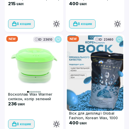
плівковий, Green Tea
215
гр, Green Tea, плівковий
400
UAH
UAH
В кошик
В кошик
NEW
NEW
ID: 23610
ID: 23460
Воскоплав Wax Warmer
силікон, колір зелений
236
UAH
Віск для депіляції Global
Fashion, Korean Wax, 1000
гр, Azulen, плівковий
400
UAH
В кошик