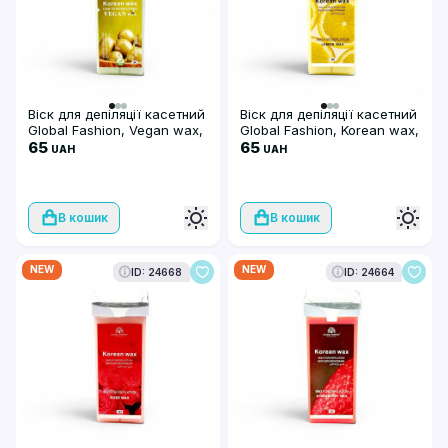
Віск для депіляції касетний
Віск для депіляції касетний
Global Fashion, Vegan wax,
Global Fashion, Korean wax,
100мл, Olive
65
100мл, Lemon
65
UAH
UAH
В кошик
В кошик
NEW
NEW
ID: 24668
ID: 24664