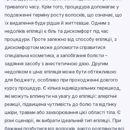
тривалого часу. Крім того, процедура допомагає у
подовженні терміну росту волосків, що означає, що
їх видалення буде рідше й життєвіше. Одним з
недоліків епіляції є біль та дискомфорт під час
процедури. Проте залежно від способу епіляції, з
дискомфортом може допомогти справитися
спеціальна косметика, а запобігання болісти –
задіяння засобу з анестетичною дією. Другим
недоліком є ціна: епіляція може бути обтяжливою
для бюджету, особливо при проходженні довгого
курсу процедур. Є кілька індивідуальних перешкод,
які можуть вплинути на увагу до епіляції: алергічні
реакції, підвищена чутливість до болю та відтінку
шкіри, травми або захворювання цієї області тіла. Є
різні сценарії, як вибрати ідеальний тип епіляції. При
бажанні позбутися від волосків, варто розглянути всі