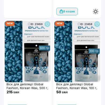
В кошик
NEW
NEW
ID: 23459
ID: 23458
Віск для депіляції Global
Віск для депіляції Global
Fashion, Korean Wax, 500 г,
Fashion, Korean Wax, 100 г,
Azulen
215
Azulen
50
UAH
UAH