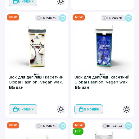
В кошик
NEW
NEW
ID: 24679
ID: 24678
Віск для депіляції касетний
Віск для депіляції касетний
Global Fashion, Vegan wax,
Global Fashion, Vegan wax,
100мл, Coconut
65
100мл, Azulene
65
UAH
UAH
В кошик
В кошик
NEW
NEW
ID: 24675
ID: 24674
HIT