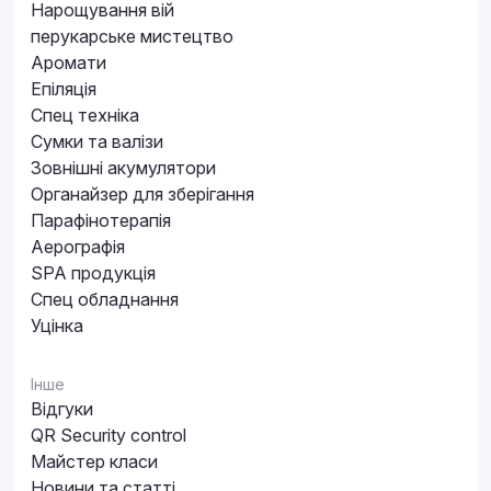
Нарощування вій
перукарське мистецтво
Аромати
Епіляція
Спец техніка
Сумки та валізи
Зовнішні акумулятори
Органайзер для зберігання
Парафінотерапія
Аерографія
SPA продукція
Спец обладнання
Уцінка
Інше
Відгуки
QR Security control
Майстер класи
Новини та статті