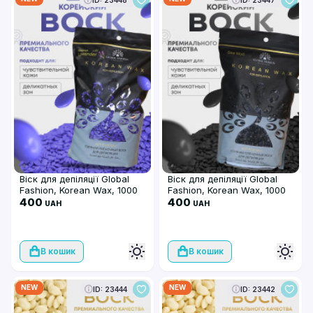
ID: 23448
ID: 23447
Віск для депіляції Global
Віск для депіляції Global
Fashion, Korean Wax, 1000
Fashion, Korean Wax, 1000
гр, Lavander, плівковий
400
гр, Sea Mud, плівковий
400
UAH
UAH
В кошик
В кошик
NEW
NEW
ID: 23444
ID: 23442