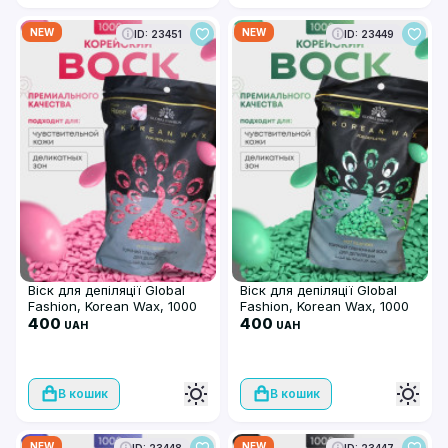
NEW
NEW
ID: 23451
ID: 23449
Віск для депіляції Global
Віск для депіляції Global
Fashion, Korean Wax, 1000
Fashion, Korean Wax, 1000
гр, Rose (троянда),
400
гр, Aloe. плівковий
400
UAH
UAH
плівковий
В кошик
В кошик
NEW
NEW