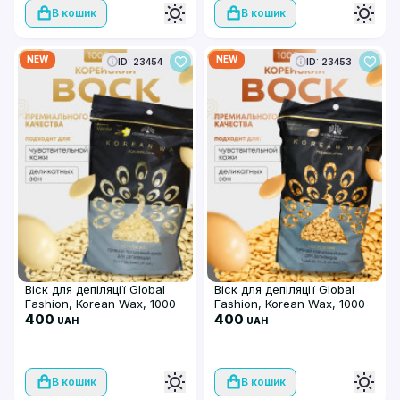
В кошик
В кошик
NEW
NEW
ID: 23454
ID: 23453
Віск для депіляції Global
Віск для депіляції Global
Fashion, Korean Wax, 1000
Fashion, Korean Wax, 1000
гр, Vanila, плівковий
400
гр, Cream, плівковий
400
UAH
UAH
В кошик
В кошик