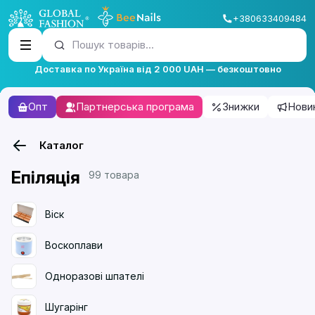
+380633409484
Пошук товарів...
Доставка по Україна від 2 000 UAH — безкоштовно
Опт
Партнерська програма
Знижки
Нови
Каталог
Епіляція
99 товара
Віск
Воскоплави
Одноразові шпателі
Шугарінг