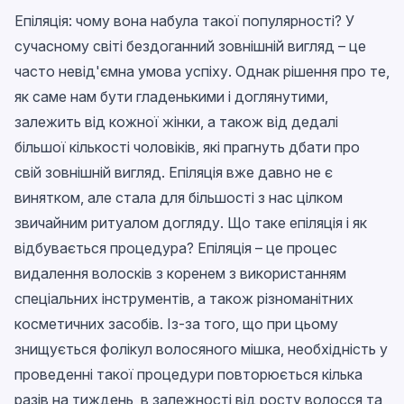
Епіляція: чому вона набула такої популярності? У
сучасному світі бездоганний зовнішній вигляд – це
часто невід'ємна умова успіху. Однак рішення про те,
як саме нам бути гладенькими і доглянутими,
залежить від кожної жінки, а також від дедалі
більшої кількості чоловіків, які прагнуть дбати про
свій зовнішній вигляд. Епіляція вже давно не є
винятком, але стала для більшості з нас цілком
звичайним ритуалом догляду. Що таке епіляція і як
відбувається процедура? Епіляція – це процес
видалення волосків з коренем з використанням
спеціальних інструментів, а також різноманітних
косметичних засобів. Із-за того, що при цьому
знищується фолікул волосяного мішка, необхідність у
проведенні такої процедури повторюється кілька
разів на тиждень, в залежності від росту волосся та