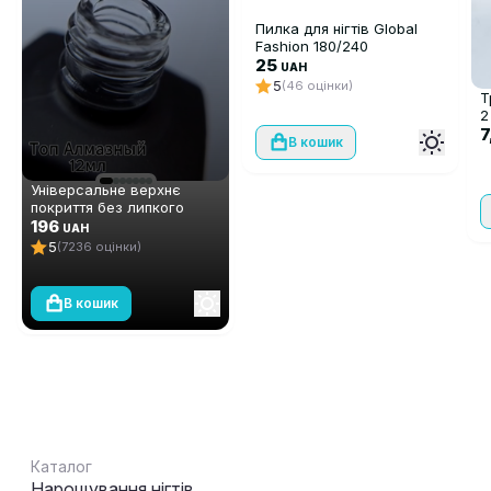
Пилка для нігтів Global
Fashion 180/240
25
UAH
5
(46 оцінки)
Т
2
7
В кошик
Універсальне верхнє
покриття без липкого
шару Global Fashion TOP-
196
UAH
Алмазний (топ/фініш), 12
5
(7236 оцінки)
мл
В кошик
Каталог
Нарощування нігтів