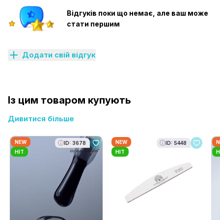
Відгуків поки що немає, але ваш може
стати першим
Додати свій відгук
Із цим товаром купують
Дивитися більше
NEW
NEW
N
ID: 3678
ID: 5448
HIT
HIT
H