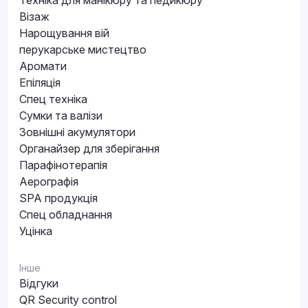
Техніка для манікюру та педикюру
Візаж
Нарощування вій
перукарське мистецтво
Аромати
Епіляція
Спец техніка
Сумки та валізи
Зовнішні акумулятори
Органайзер для зберігання
Парафінотерапія
Аерографія
SPA продукція
Спец обладнання
Уцінка
Інше
Відгуки
QR Security control