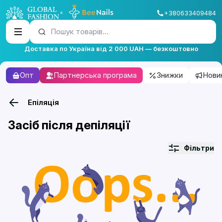
+380633409484
Пошук товарів...
Доставка по Україна від 2 000 UAH — безкоштовно
Опт
Партнерська програма
Знижки
Нови
Епіляція
Засіб після депіляції
Фільтри