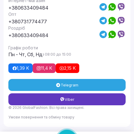
Інтернет-магазин
+380633409484
Опт
+380731774477
Роздріб
+380633409484
Графік роботи
Пн - Чт, Сб, Нд
з 08:00 до 15:00
1,39 K
11,4 K
2,15 K
Telegram
Viber
© 2026 GlobalFashion. Всі права захищені.
Умови повернення та обміну товару