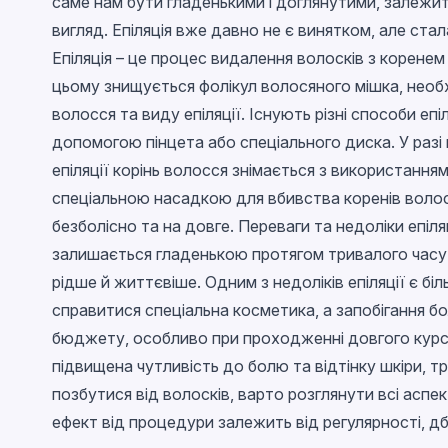
саме нам бути гладенькими і доглянутими, залежить 
Glossy
вигляд. Епіляція вже давно не є винятком, але ста
With confetti
Епіляція – це процес видалення волосків з коренем
Chameleon
цьому знищується фолікул волосяного мішка, необх
волосся та виду епіляції. Існують різні способи епі
Stained glass
допомогою пінцета або спеціального диска. У разі в
Metallic
епіляції корінь волосся знімається з використанн
Neon
спеціальною насадкою для вбивства коренів волос
Crackled
безболісно та на довге. Переваги та недоліки епіля
Snowflakes
залишається гладенькою протягом тривалого часу.
EggShell
рідше й життєвіше. Одним з недоліків епіляції є 
справитися спеціальна косметика, а запобігання бо
Cветящийся в темноте
бюджету, особливо при проходженні довгого курсу п
підвищена чутливість до болю та відтінку шкіри, тра
позбутися від волосків, варто розглянути всі аспе
ефект від процедури залежить від регулярності, д