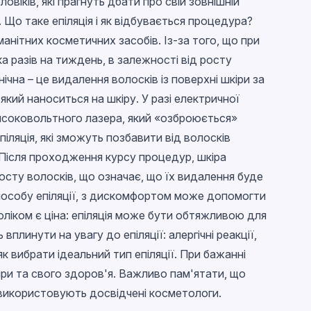
овіків, які прагнуть дбати про свій зовнішній
 Що таке епіляція і як відбувається процедура?
анітних косметичних засобів. Із-за того, що при
а разів на тиждень, в залежності від росту
нічна – це видалення волосків із поверхні шкіри за
який наноситься на шкіру. У разі електричної
 високовольтного лазера, який «озброюється»
ляція, які зможуть позбавити від волосків
ї. Після проходження курсу процедур, шкіра
сту волосків, що означає, що їх видалення буде
 способу епіляції, з дискомфортом може допомогти
оліком є ціна: епіляція може бути обтяжливою для
линути на увагу до епіляції: алергічні реакції,
як вибрати ідеальний тип епіляції. При бажанні
кіри та свого здоров'я. Важливо пам'ятати, що
і використовують досвідчені косметологи.