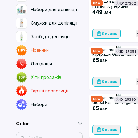
Набір для депіляції Glob
NEW
ID: 27302
Fashion, супер ціна
Набори для депіляції
449
UAH
Смужки для депіляції
В кошик
Засіб до депіляції
Віск для депіляції в
Новинки
NEW
ID: 27051
картриджі Global Fashion
Vegan wax, 100 мл, Bana
65
UAH
Ліквідація
Хіти продажів
В кошик
Гарячі пропозиції
Віск для депіляції касет
NEW
ID: 25380
Global Fashion, Vegan wa
Набори
100мл, Aloe vera
65
UAH
Color
В кошик