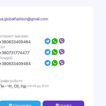
ua.globalfashion@gmail.com
Інтернет-магазин
+380633409484
Опт
+380731774477
Роздріб
+380633409484
Графік роботи
Пн - Чт, Сб, Нд
з 08:00 до 15:00
Telegram
Bot
Viber
Bot