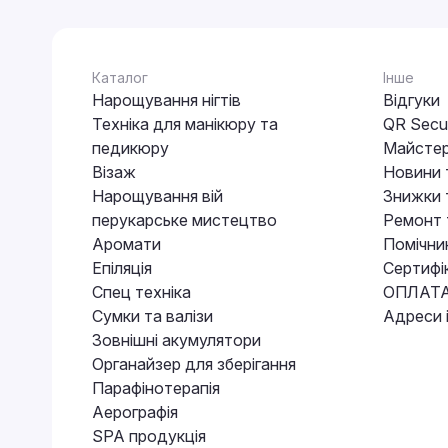
Каталог
Інше
Нарощування нігтів
Відгуки
Техніка для манікюру та
QR Secur
педикюру
Майстер
Візаж
Новини 
Нарощування вій
Знижки т
перукарське мистецтво
Ремонт 
Аромати
Помічни
Епіляція
Сертифі
Спец техніка
ОПЛАТА
Сумки та валізи
Адреси 
Зовнішні акумулятори
Органайзер для зберігання
Парафінотерапія
Аерографія
SPA продукція