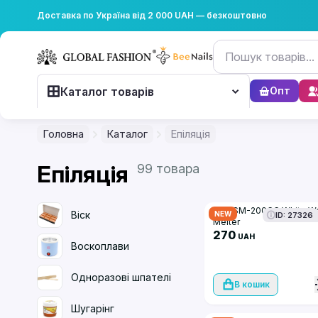
Доставка по Україна від 2 000 UAH — безкоштовно
Каталог товарів
Опт
Головна
Каталог
Епіляція
Епіляція
99 товара
Wax SM-200CC White W
Віск
NEW
ID: 27326
Melter
270
UAH
Воскоплави
Одноразові шпателі
В кошик
Шугарінг