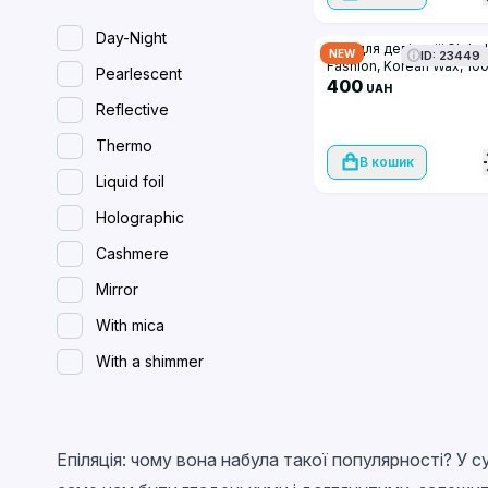
Day-Night
Віск для депіляції Global
NEW
ID: 23449
Fashion, Korean Wax, 10
Pearlescent
гр, Aloe. плівковий
400
UAH
Reflective
Thermo
В кошик
Liquid foil
Holographic
Cashmere
Mirror
With mica
With a shimmer
Spreading (wet)
With flakes
Епіляція: чому вона набула такої популярності? У с
Magnetic