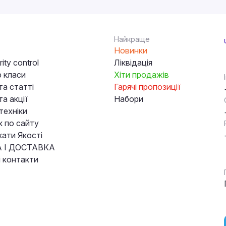
Найкраще
Новинки
ity control
Ліквідація
 класи
Хіти продажів
та статті
Гарячі пропозиції
а акції
Набори
техніки
к по сайту
кати Якості
 І ДОСТАВКА
і контакти