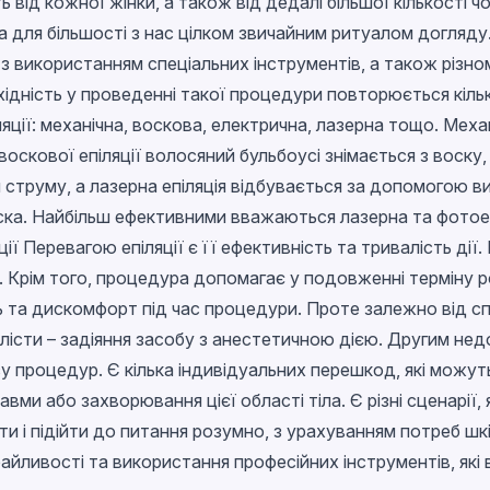
від кожної жінки, а також від дедалі більшої кількості чол
ла для більшості з нас цілком звичайним ритуалом догляду.
 з використанням спеціальних інструментів, а також різном
ідність у проведенні такої процедури повторюється кільк
ляції: механічна, воскова, електрична, лазерна тощо. Меха
оскової епіляції волосяний бульбоусі знімається з воску, 
ям струму, а лазерна епіляція відбувається за допомогою
ка. Найбільш ефективними вважаються лазерна та фотоепі
ції Перевагою епіляції є її ефективність та тривалість ді
 Крім того, процедура допомагає у подовженні терміну ро
біль та дискомфорт під час процедури. Проте залежно від
лісти – задіяння засобу з анестетичною дією. Другим нед
роцедур. Є кілька індивідуальних перешкод, які можуть вп
вми або захворювання цієї області тіла. Є різні сценарії, 
кти і підійти до питання розумно, з урахуванням потреб ш
байливості та використання професійних інструментів, як