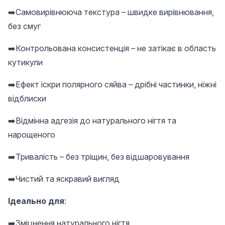
➡️Самовирівнююча текстура – ​​швидке вирівнювання,
без смуг
➡️Контрольована консистенція – не затікає в область
кутикули
➡️Ефект іскри полярного сяйва – дрібні частинки, ніжні
відблиски
➡️Відмінна адгезія до натурального нігтя та
нарощеного
➡️Тривалість – без тріщин, без відшаровування
➡️Чистий та яскравий вигляд
Ідеально для
:
➡️Зміцнення натурального нігтя