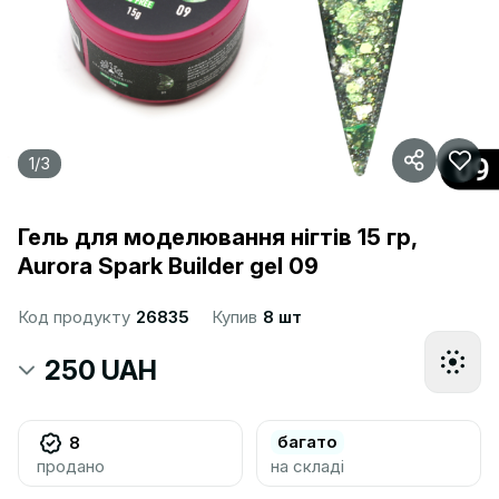
1
/
3
Гель для моделювання нігтів 15 гр,
Aurora Spark Builder gel 09
Код продукту
26835
Купив
8 шт
250 UAH
багато
8
продано
на складі