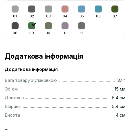
01
02
03
04
05
06
07
08
09
10
11
12
Додаткова інформація
Додаткова інформація
...................................................................................................
Вага товару з упаковкою
37 г
.................................................................................................
Об'єм
15 мл
...............................................................................................
Довжина
5.4 см
...............................................................................................
Ширина
5.4 см
..................................................................................................
Висота
4 см