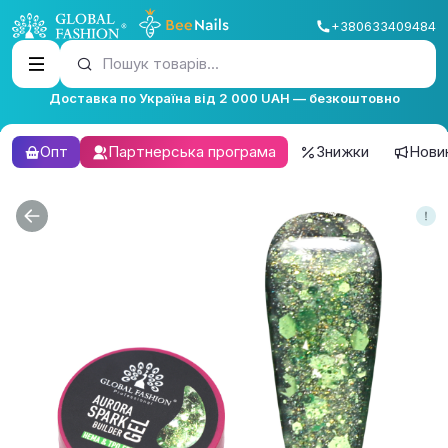
+380633409484
Пошук товарів...
Доставка по Україна від 2 000 UAH — безкоштовно
Опт
Партнерська програма
Знижки
Нови