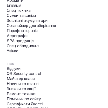
Аромати
Епіляція
Спец техніка
Сумки та валізи
Зовнішні акумулятори
Органайзер для зберігання
Парафінотерапія
Аерографія
SPA продукція
Спец обладнання
Уцінка
Інше
Відгуки
QR Security control
Майстер класи
Новини та статті
Знижки та акції
Ремонт техніки
Помічник по сайту
Сертифікати Якості