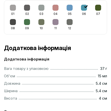
01
02
03
04
05
06
07
08
09
10
11
12
Додаткова інформація
Додаткова інформація
...................................................................................................
Вага товару з упаковкою
37 г
.................................................................................................
Об'єм
15 мл
...............................................................................................
Довжина
5.4 см
...............................................................................................
Ширина
5.4 см
..................................................................................................
Висота
4 см