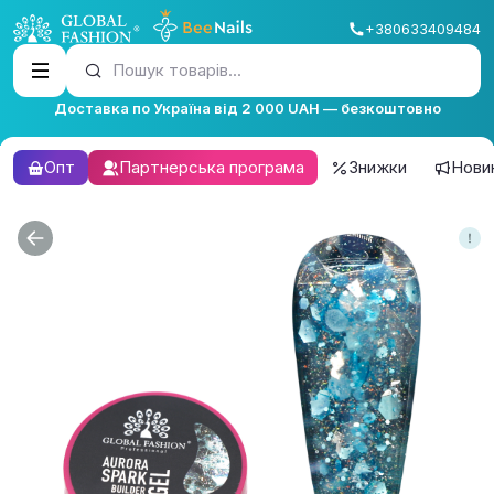
+380633409484
Пошук товарів...
Доставка по Україна від 2 000 UAH — безкоштовно
Опт
Партнерська програма
Знижки
Нови