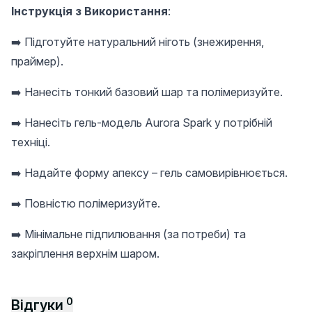
Інструкція з Використання
:
➡️ Підготуйте натуральний ніготь (знежирення,
праймер).
➡️ Нанесіть тонкий базовий шар та полімеризуйте.
➡️ Нанесіть гель-модель Aurora Spark у потрібній
техніці.
➡️ Надайте форму апексу – гель самовирівнюється.
➡️ Повністю полімеризуйте.
➡️ Мінімальне підпилювання (за потреби) та
закріплення верхнім шаром.
0
Відгуки