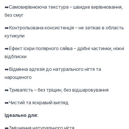
➡️Самовирівнююча текстура – ​​швидке вирівнювання,
без смуг
➡️Контрольована консистенція – не затікає в область
кутикули
➡️Ефект іскри полярного сяйва – дрібні частинки, ніжні
відблиски
➡️Відмінна адгезія до натурального нігтя та
нарощеного
➡️Тривалість – без тріщин, без відшаровування
➡️Чистий та яскравий вигляд
Ідеально для
:
➡️Зміцнення натурального нігтя