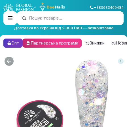
+380633409484
Пошук товарів...
Доставка по Україна від 2 000 UAH — безкоштовно
Опт
Партнерська програма
Знижки
Нови