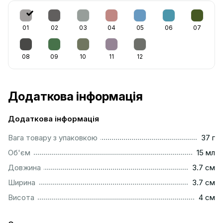
01
02
03
04
05
06
07
08
09
10
11
12
Додаткова інформація
Додаткова інформація
...................................................................................................
Вага товару з упаковкою
37 г
.................................................................................................
Об'єм
15 мл
...............................................................................................
Довжина
3.7 см
...............................................................................................
Ширина
3.7 см
..................................................................................................
Висота
4 см