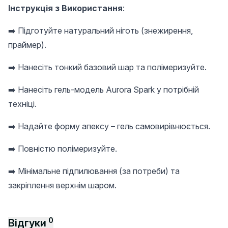
Інструкція з Використання
:
➡️ Підготуйте натуральний ніготь (знежирення,
праймер).
➡️ Нанесіть тонкий базовий шар та полімеризуйте.
➡️ Нанесіть гель-модель Aurora Spark у потрібній
техніці.
➡️ Надайте форму апексу – гель самовирівнюється.
➡️ Повністю полімеризуйте.
➡️ Мінімальне підпилювання (за потреби) та
закріплення верхнім шаром.
0
Відгуки