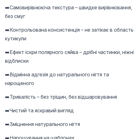
➡️Самовирівнююча текстура – ​​швидке вирівнювання,
без смуг
➡️Контрольована консистенція – не затікає в область
кутикули
➡️Ефект іскри полярного сяйва – дрібні частинки, ніжні
відблиски
➡️Відмінна адгезія до натурального нігтя та
нарощеного
➡️Тривалість – без тріщин, без відшаровування
➡️Чистий та яскравий вигляд
➡️Зміцнення натурального нігтя
➡️Нарощування на шаблонах