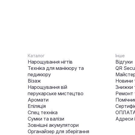
Каталог
Інше
Нарощування нігтів
Відгуки
Техніка для манікюру та
QR Secur
педикюру
Майстер
Візаж
Новини 
Нарощування вій
Знижки т
перукарське мистецтво
Ремонт 
Аромати
Помічни
Епіляція
Сертифі
Спец техніка
ОПЛАТА
Сумки та валізи
Адреси 
Зовнішні акумулятори
Органайзер для зберігання