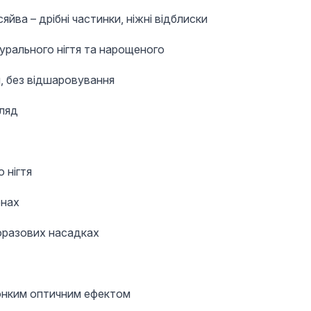
яйва – дрібні частинки, ніжні відблиски
турального нігтя та нарощеного
н, без відшаровування
гляд
 нігтя
онах
оразових насадках
тонким оптичним ефектом