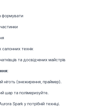
а формувати
 частинки
ня
 салонних технік
атківців та досвідчених майстрів
ання
:
й ніготь (знежирення, праймер).
ий шар та полімеризуйте.
urora Spark у потрібній техніці.