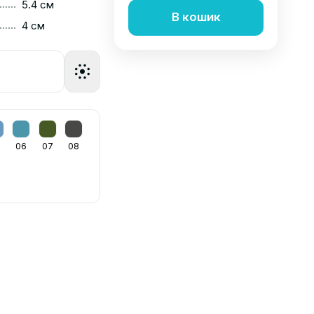
......
5.4 см
В кошик
......
4 см
06
07
08