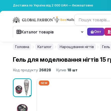
Доставка по Україна від 2 000 UAH — безкоштовно
Каталог товарів
Опт
Головна
Каталог
Нарощування нігтів
Гель
Гель для моделювання нігтів 15 гр
Код продукту
26828
Купив
18 шт
NEW
................................................................................................................
................................................................................................................
................................................................................................................