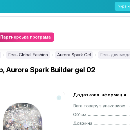
Україн
Партнерська програма
Гель Global Fashion
Aurora Spark Gel
Гель для модел
, Aurora Spark Builder gel 02
Додаткова інформація
................................................................................................................
Вага товару з упаковкою
................................................................................................................
Об'єм
................................................................................................................
Довжина