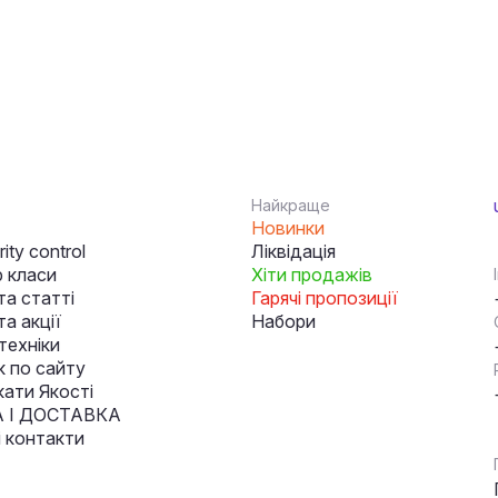
Найкраще
Новинки
ity control
Ліквідація
 класи
Хіти продажів
та статті
Гарячі пропозиції
а акції
Набори
техніки
к по сайту
кати Якості
 І ДОСТАВКА
і контакти