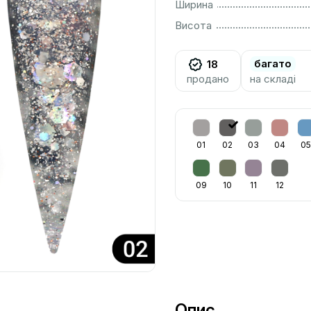
................................................................................................................
Ширина
................................................................................................................
Висота
багато
18
продано
на складі
01
02
03
04
05
09
10
11
12
Опис