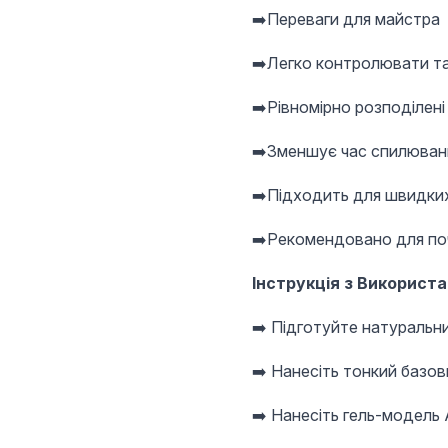
➡️Переваги для майстра
➡️Легко контролювати т
➡️Рівномірно розподілені
➡️Зменшує час спилюван
➡️Підходить для швидких
➡️Рекомендовано для поч
Інструкція з Використ
➡️ Підготуйте натуральни
➡️ Нанесіть тонкий базов
➡️ Нанесіть гель-модель A