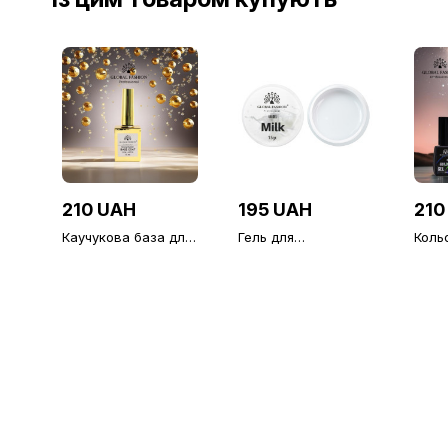
210 UAH
195 UAH
210
Каучукова база для
Гель для
Коль
гель лаку, Strong
нарощування нігтів,
для н
Rubber Base Coat
молочний (Milk),
Build
Long Lasting, 15 мл,
Global Fashion, 15 г
Global Fashion