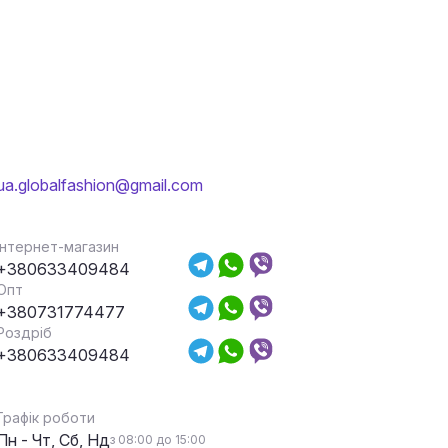
ua.globalfashion@gmail.com
Інтернет-магазин
+380633409484
Опт
+380731774477
Роздріб
+380633409484
Графік роботи
Пн - Чт, Сб, Нд
з 08:00 до 15:00