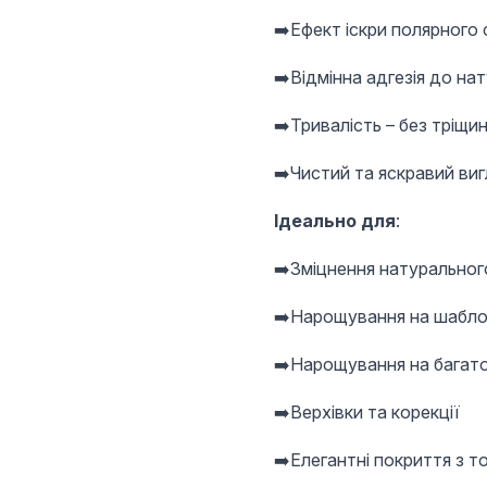
➡️Ефект іскри полярного с
➡️Відмінна адгезія до на
➡️Тривалість – без тріщи
➡️Чистий та яскравий ви
Ідеально для
:
➡️Зміцнення натурального
➡️Нарощування на шабл
➡️Нарощування на багат
➡️Верхівки та корекції
➡️Елегантні покриття з 