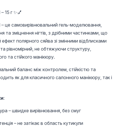
l
– 15 г ✨💅
l
– це самовирівнювальний гель-моделювання,
 та зміцнення нігтів, з дрібними частинками, що
 ефект полярного сяйва зі змінними відблисками
 та рівномірний, не обтяжуючи структуру,
го та стійкого манікюру.
203 UAH
134 UAH
134 
Топ для нігтів з
Гель для
Гель дл
льний баланс між контролем, стійкістю та
ефектом втирки
нарощування Builder
нарощув
одить як для класичного салонного манікюру, так і
«TOP SHINE» без
Gel Extension 06 Bee
Gel Ext
липкого шару, 12
Nails, 15 мл
Nails, 1
мл, #03
ки
:
а – ​​швидке вирівнювання, без смуг
нція – не затікає в область кутикули