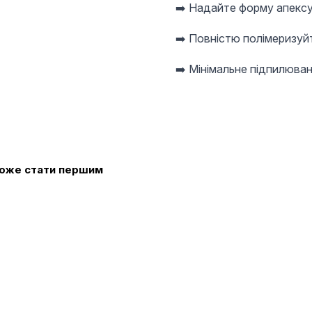
➡️ Надайте форму апексу
➡️ Повністю полімеризуй
➡️ Мінімальне підпилюван
 може стати першим