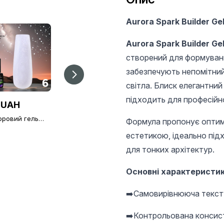
Aurora Spark Builder Ge
Aurora Spark Builder Ge
створений для формування
забезпечують непомітний
світла. Блиск елегантний
підходить для професійно
 UAH
210 UAH
220 UAH
оровий гель
Кольоровий гель
Гель для
Формула пропонує оптима
ігтів Color
для нігтів Color
моделювання нігтів
er Gel 12 мл, 06
Builder Gel 12 мл, 07
естетикою, ідеально підх
15 г, Bloom Gel 12
для тонких архітектур.
Основні характеристи
➡️Самовирівнююча текстур
➡️Контрольована консисте