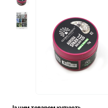
................................................................................................................
................................................................................................................
Із цим товаром купують