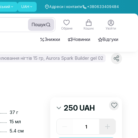
ський
UAH
Адреси і контакти
+380633409484
Пошук
Обране
Кошик
Увійти
Знижки
Новинки
Відгуки
ювання нігтів 15 гр, Aurora Spark Builder gel 02
250 UAH
......
37 г
......
15 мл
......
5.4 см