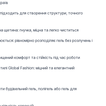
країв
 підходить для створення структури, точного
а щетина: гнучка, міцна та легко чиститься
ється: рівномірно розподіляє гель без розлучень і
вищений комфорт та стійкість під час роботи
тилі Global Fashion: міцний та елегантний
и будівельний гель, полігель або гель для
 кількість корекцій