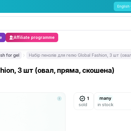
English
e
Affiliate programme
sh for gel
Набір пензлів для гелю Global Fashion, 3 шт (ова
hion, 3 шт (овал, пряма, скошена)
many
1
sold
in stock