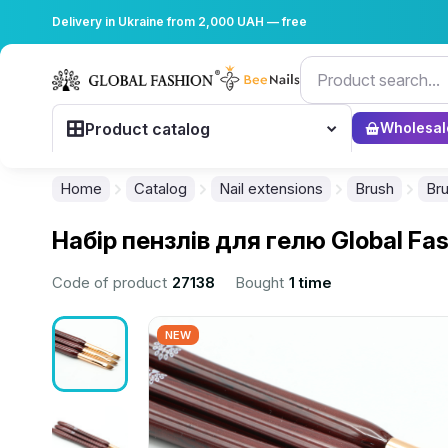
Delivery in Ukraine from 2,000 UAH — free
Product catalog
Wholesal
Home
Catalog
Nail extensions
Brush
Bru
Набір пензлів для гелю Global Fas
Code of product
27138
Bought
1 time
NEW