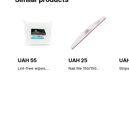
UAH 55
UAH 25
UAH
Lint-free wipes,
Nail file 150/150
Strips
medium hardness,
Global Fashion A-02-
remo
500 PCs
3
of 10