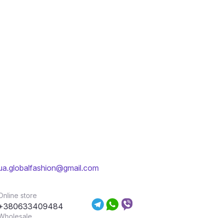
ua.globalfashion@gmail.com
Online store
+380633409484
Wholesale