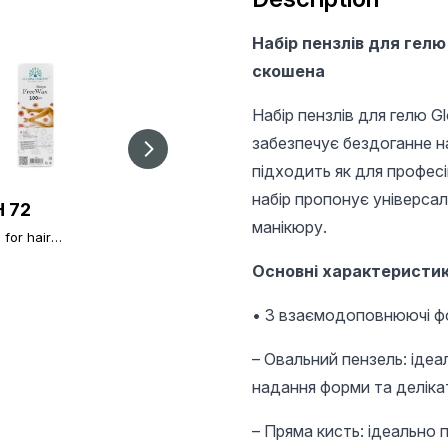
Набір пензлів для гелю 
скошена
Набір пензлів для гелю Gl
забезпечує бездоганне н
підходить як для професі
набір пропонує універсал
 72
UAH 35
UAH 20
манікюру.
 for hair
Hair removal strips in
Painting Brush 0 (11
val in packages
packs of 50 PCs.
mm), thin brush
0 PCs
Основні характеристик
Global Fashion
• 3 взаємодоповнюючі ф
– Овальний пензель: ідеа
надання форми та деліка
– Пряма кисть: ідеально 