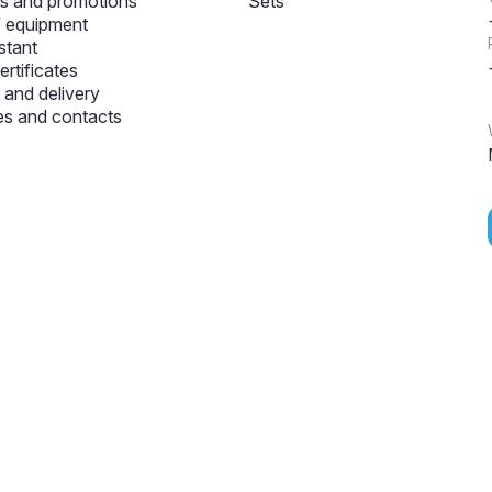
s and promotions
Sets
f equipment
stant
ertificates
and delivery
s and contacts