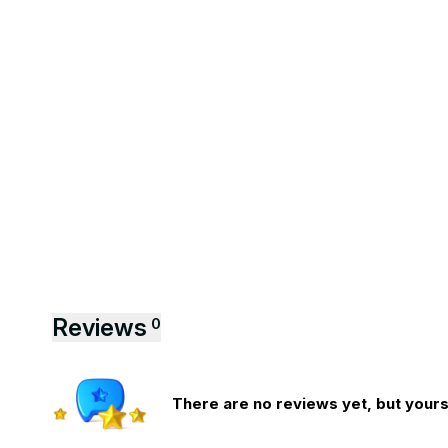
Reviews
0
There are no reviews yet, but yours 