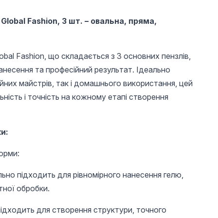
Global Fashion, 3 шт. – овальна, пряма,
obal Fashion, що складається з 3 основних пензлів,
анесення та професійний результат. Ідеально
йних майстрів, так і домашнього використання, цей
ьність і точність на кожному етапі створення
UAH 65
UAH 17
UAH 
Rub for nails Shell
Pedicure abrasive
Pedicur
Powder, Global
caps, 16*25 mm,
caps, 1
и:
Fashion, PD10
#150, green 1 pc.
#100, pi
орми:
льно підходить для рівномірного нанесення гелю,
тної обробки.
підходить для створення структури, точного