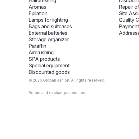
Hairdressing
Discount
Aromas
Repair o
Epilation
Site Assi
Lamps for lighting
Quality C
Bags and suitcases
Payment 
External batteries
Addresse
Storage organizer
Paraffin
Airbrushing
SPA products
Special equipment
Discounted goods
© 2026 GlobalFashion. All rights reserved.
Return and exchange conditions