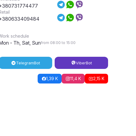
+380731774477
Retail
+380633409484
Work schedule
Mon - Th, Sat, Sun
from 08:00 to 15:00
Telegram
Bot
Viber
Bot
1,39 K
11,4 K
2,15 K