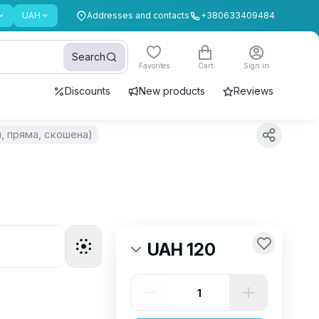
UAH
Addresses and contacts
+380633409484
Search
Favorites
Cart
Sign in
Discounts
New products
Reviews
л, пряма, скошена)
UAH 120