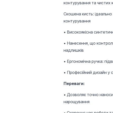
контурування та чистих 
Скошена кисть: ідеально
контурування
• Високоякісна синтетичн
• Нанесення, що контролю
надлишків
• Ергономічна ручка: під
• Професійний дизайн у с
Переваги:
• Дозволяє точно наносит
нарощування
• Скорочує час роботи та