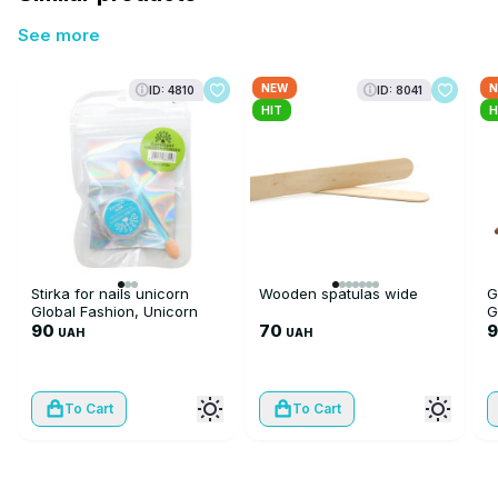
See more
NEW
N
ID: 4810
ID: 8041
HIT
H
Stirka for nails unicorn
Wooden spatulas wide
G
Global Fashion, Unicorn
G
Powder
90
70
9
UAH
UAH
To Cart
To Cart