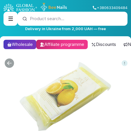
+380633409484
Product search...
Delivery in Ukraine from 2,000 UAH — free
Wholesale
Affiliate programme
Discounts
N