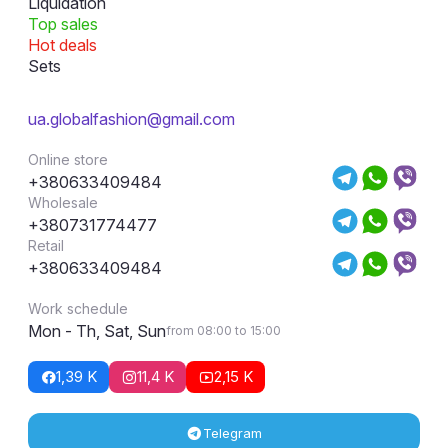
Liquidation
Top sales
Hot deals
Sets
ua.globalfashion@gmail.com
Online store
+380633409484
Wholesale
+380731774477
Retail
+380633409484
Work schedule
Mon - Th, Sat, Sun
from 08:00 to 15:00
1,39 K
11,4 K
2,15 K
Telegram