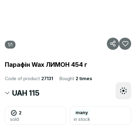
1
/
1
Парафін Wax ЛИМОН 454 г
Code of product
27131
Bought
2 times
UAH 115
many
2
sold
in stock