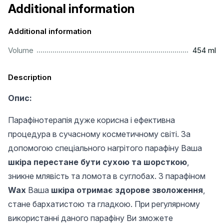
Additional information
Additional information
...............................................................................................
Volume
454 ml
Description
Опис:
Парафінотерапія дуже корисна і ефективна
процедура в сучасному косметичному світі. За
допомогою спеціального нагрітого парафіну Ваша
шкіра перестане бути сухою та шорсткою
,
зникне млявість та ломота в суглобах. З парафіном
Wax
Ваша
шкіра отримає здорове зволоження
,
стане бархатистою та гладкою. При регулярному
використанні даного парафіну Ви зможете