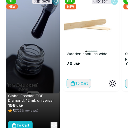
HIT
HIT
H
ID: 3678
ID: 8041
NEW
NEW
N
Wooden spatulas wide
S
p
70
UAH
To Cart
Global Fashion TOP
Diamond, 12 ml, universal
non-stick topcoat
196
UAH
(top/finish)
5
(7236 reviews)
To Cart