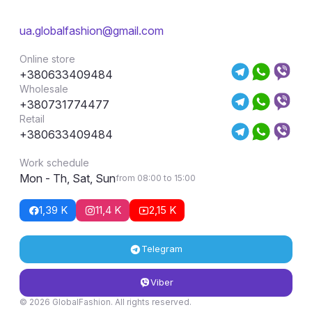
ua.globalfashion@gmail.com
Online store
+380633409484
Wholesale
+380731774477
Retail
+380633409484
Work schedule
Mon - Th, Sat, Sun
from 08:00 to 15:00
1,39 K
11,4 K
2,15 K
Telegram
Viber
© 2026 GlobalFashion. All rights reserved.