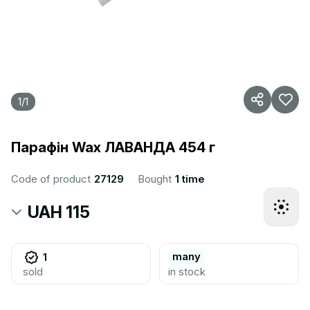
1
/
1
Парафін Wax ЛАВАНДА 454 г
Code of product
27129
Bought
1 time
UAH 115
many
1
sold
in stock