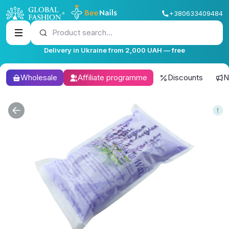
+380633409484
Product search...
Delivery in Ukraine from 2,000 UAH — free
Wholesale
Affiliate programme
Discounts
N