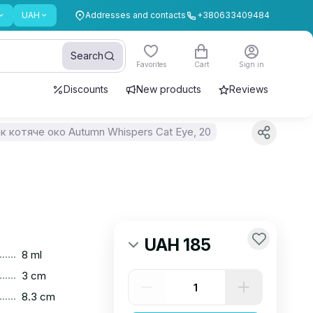
UAH
Addresses and contacts
+380633409484
Search
Favorites
Cart
Sign in
Discounts
New products
Reviews
ак котяче око Autumn Whispers Cat Eye, 20
UAH 185
......
8 ml
......
3 cm
......
8.3 cm