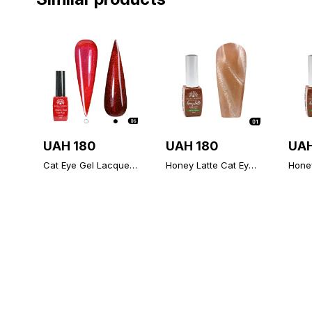
UAH 180
UAH 180
UAH
Cat Eye Gel Lacquer
Honey Latte Cat Eye
Honey
Cherry Red Cat Eye
Gel Polish 8 ml, 01
Gel P
Global Fashion, 8ml,
006