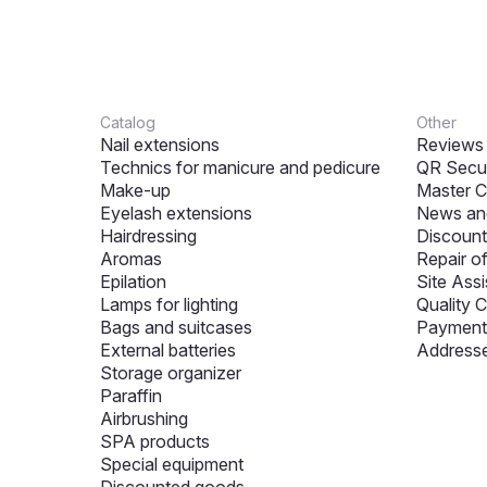
Catalog
Other
Nail extensions
Reviews
Technics for manicure and pedicure
QR Secur
Make-up
Master C
Eyelash extensions
News and
Hairdressing
Discount
Aromas
Repair o
Epilation
Site Assi
Lamps for lighting
Quality C
Bags and suitcases
Payment 
External batteries
Addresse
Storage organizer
Paraffin
Airbrushing
SPA products
Special equipment