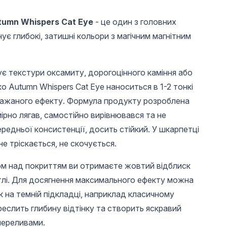
tumn Whispers Cat Eye
- це один з головних
ує глибокі, затишні кольори з магічним магнітним
ує текстури оксамиту, дорогоцінного каміння або
ко Autumn Whispers Cat Eye наноситься в 1-2 тонкі
бажаного ефекту. Формула продукту розроблена
UAH 185
UAH 185
UAH 
омірно лягав, самостійно вирівнювався та не
Гель лак котяче око
Гель лак котяче око
Гель ла
ередньої консистенції, досить стійкий. У шкарпетці
Autumn Whispers
Autumn Whispers
Magic G
Cat Eye , 12
Cat Eye , 18
Eyes, 0
е тріскається, не скочується.
ом над покриттям ви отримаєте жовтий відблиск
лі. Для досягнення максимального ефекту можна
к на темній підкладці, наприклад класичному
реслить глибину відтінку та створить яскравий
переливами.