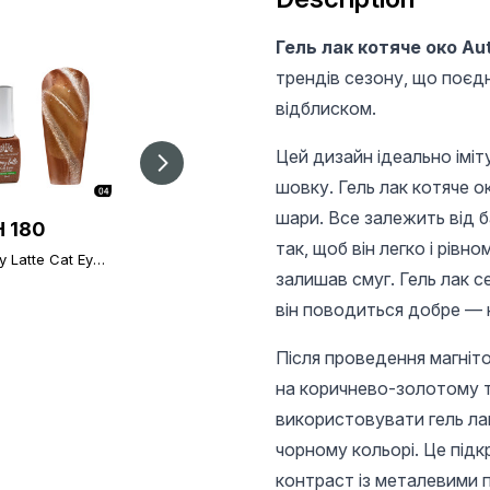
Гель лак котяче око Au
трендів сезону, що поєдн
відблиском.
Цей дизайн ідеально іміт
шовку. Гель лак котяче о
шари. Все залежить від 
 180
UAH 185
UAH 185
так, щоб він легко і рівн
 Latte Cat Eye
Гель лак котяче око
Гель лак котяче око
olish 8 ml, 04
Autumn Whispers
залишав смуг. Гель лак с
Autumn Whispers
Cat Eye , 08
Cat Eye , 09
він поводиться добре — н
Після проведення магніт
на коричнево-золотому т
використовувати гель ла
чорному кольорі. Це підк
контраст із металевими 