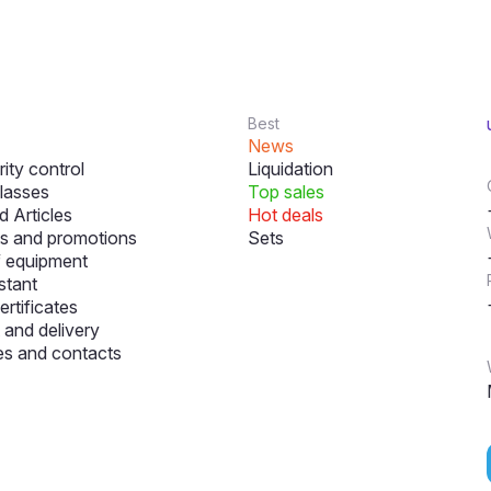
Best
News
ity control
Liquidation
lasses
Top sales
 Articles
Hot deals
s and promotions
Sets
f equipment
stant
ertificates
and delivery
s and contacts