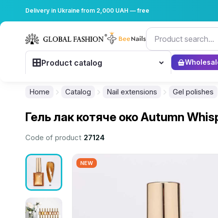
Delivery in Ukraine from 2,000 UAH — free
Product catalog
Wholesal
Home
Catalog
Nail extensions
Gel polishes
Гель лак котяче око Autumn Whisp
Code of product
27124
NEW
................................................................................................................
................................................................................................................
................................................................................................................