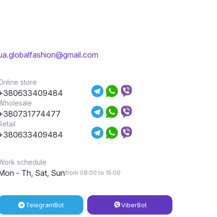
ua.globalfashion@gmail.com
Online store
+380633409484
Wholesale
+380731774477
Retail
+380633409484
Work schedule
Mon - Th, Sat, Sun
from 08:00 to 15:00
Telegram
Bot
Viber
Bot