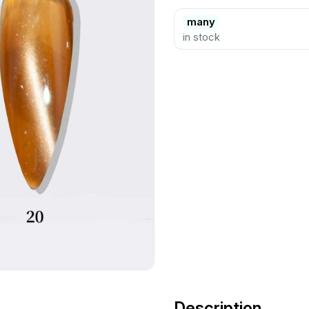
many
in stock
Description