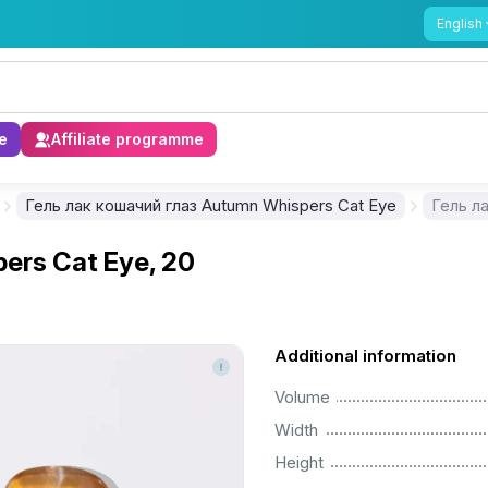
English
e
Affiliate programme
Гель лак кошачий глаз Autumn Whispers Cat Eye
Гель л
ers Cat Eye, 20
Additional information
................................................................................................................
Volume
................................................................................................................
Width
................................................................................................................
Height