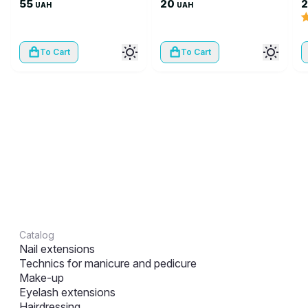
55
20
UAH
UAH
To Cart
To Cart
Catalog
Nail extensions
Technics for manicure and pedicure
Make-up
Eyelash extensions
Hairdressing