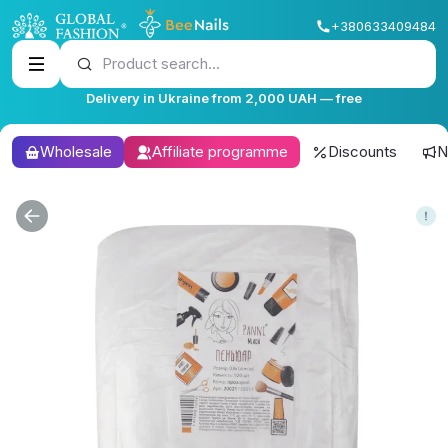
+380633409484
Product search...
Delivery in Ukraine from 2,000 UAH — free
Wholesale
Affiliate programme
Discounts
N