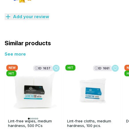
Add your review
Similar products
See more
NEW
HIT
N
ID: 1637
ID: 1661
HIT
H
Lint-free wipes, medium
Lint-free cloths, medium
D
hardness, 500 PCs
hardness, 100 pcs.