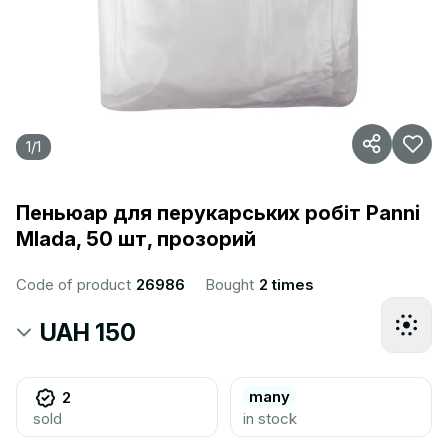
1
/
1
Пеньюар для перукарських робіт Panni
Mlada, 50 шт, прозорий
Code of product
26986
Bought
2 times
UAH 150
many
2
sold
in stock