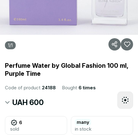
1
/
1
Perfume Water by Global Fashion 100 ml,
Purple Time
Code of product
24188
Bought
6 times
UAH 600
many
6
sold
in stock