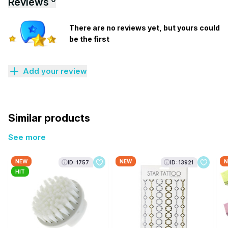
Reviews
There are no reviews yet, but yours could
be the first
Add your review
Similar products
See more
NEW
NEW
N
ID: 1757
ID: 13921
HIT