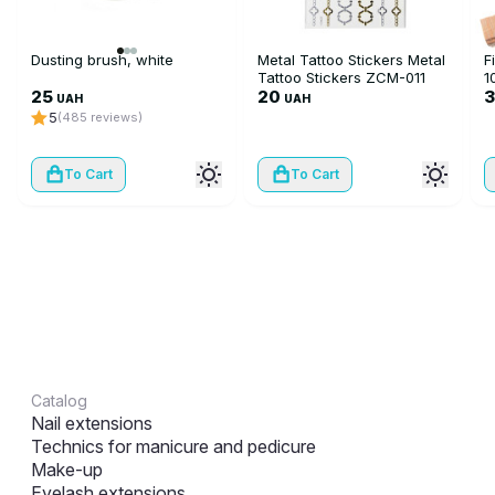
Dusting brush, white
Metal Tattoo Stickers Metal
F
Tattoo Stickers ZCM-011
1
25
20
i
3
UAH
UAH
5
(485 reviews)
To Cart
To Cart
Catalog
Nail extensions
Technics for manicure and pedicure
Make-up
Eyelash extensions