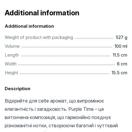
Additional information
Additional information
.................................................................................................
Weight of product with packaging
527 g
................................................................................................
Volume
100 ml
..............................................................................................
Length
11.5 cm
..................................................................................................
Width
6 cm
.............................................................................................
Height
15.5 cm
Description
Відкрийте для себе аромат, що випромінює
елегантність і загадковість. Purple Time – це
витончена композиція, що гармонійно поєднує
різноманітні нотки, створюючи багатий і чуттєвий