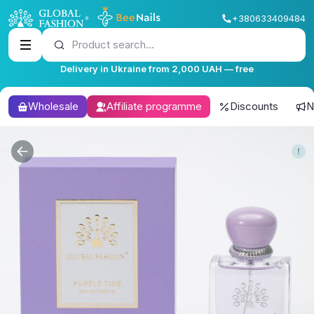
+380633409484
Product search...
Delivery in Ukraine from 2,000 UAH — free
Wholesale
Affiliate programme
Discounts
N