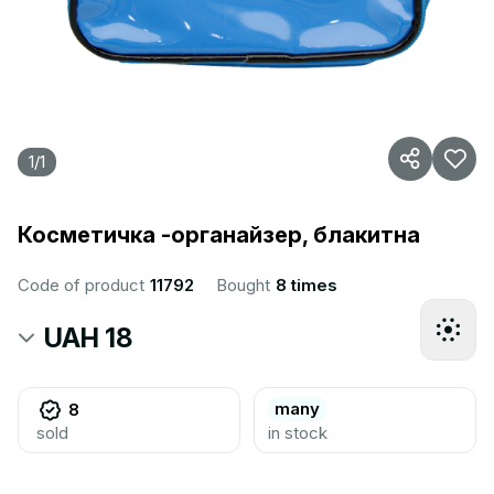
1
/
1
Косметичка -органайзер, блакитна
Code of product
11792
Bought
8 times
UAH 18
many
8
sold
in stock