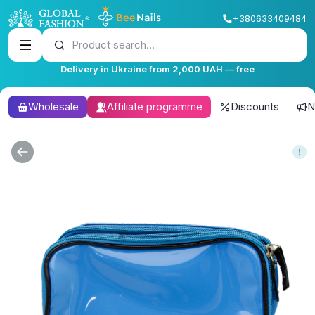
+380633409484
Product search...
Delivery in Ukraine from 2,000 UAH — free
Wholesale
Affiliate programme
Discounts
N