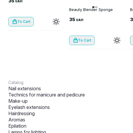
35
UAH
Beauty Blender Sponge
B
35
UAH
To Cart
To Cart
Catalog
Nail extensions
Technics for manicure and pedicure
Make-up
Eyelash extensions
Hairdressing
Aromas
Epilation
Lamps for lighting