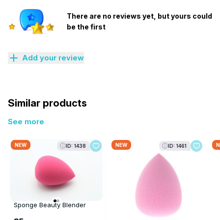
There are no reviews yet, but yours could
be the first
Add your review
Similar products
See more
NEW
NEW
N
ID: 1438
ID: 1461
Sponge Beauty Blender