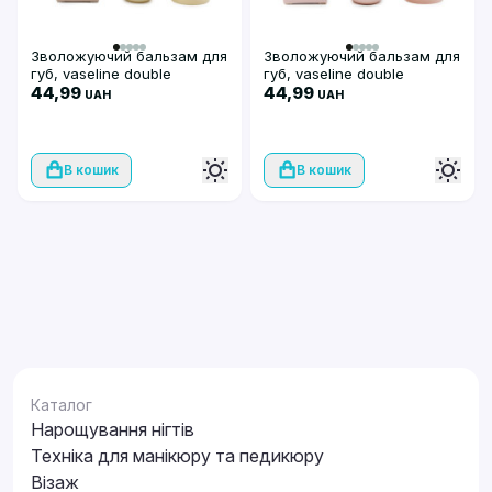
Зволожуючий бальзам для
Зволожуючий бальзам для
губ, vaseline double
губ, vaseline double
moisturizing lip balm, Global
44,99
moisturizing lip balm, Global
44,99
UAH
UAH
Fashion, Mint
Fashio, Rose
В кошик
В кошик
Каталог
Нарощування нігтів
Техніка для манікюру та педикюру
Візаж