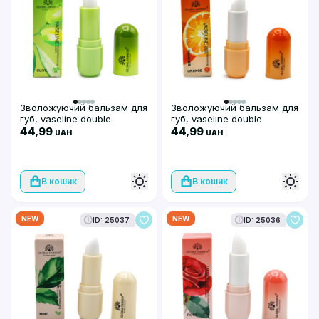
Зволожуючий бальзам для
Зволожуючий бальзам для
губ, vaseline double
губ, vaseline double
moisturizing lip balm, Global
44,99
moisturizing lip balm, Global
44,99
UAH
UAH
Fashion, Olive
Fashion, Orange
В кошик
В кошик
NEW
NEW
ID: 25037
ID: 25036