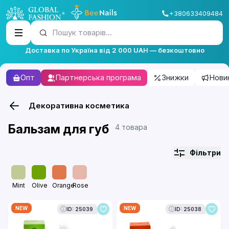
+380633409484
Пошук товарів...
Доставка по Україна від 2 000 UAH — безкоштовно
Опт
Партнерська програма
Знижки
Нови
Декоративна косметика
Бальзам для губ
4 товара
Фільтри
Mint
Olive
Orange
Rose
NEW
NEW
ID: 25039
ID: 25038