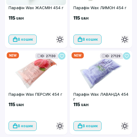
Парафін Wax ЖАСМІН 454 г
Парафін Wax ЛИМОН 454 г
115
115
UAH
UAH
В кошик
В кошик
NEW
NEW
ID: 27130
ID: 27129
Парафін Wax ПЕРСИК 454 г
Парафін Wax ЛАВАНДА 454
г
115
115
UAH
UAH
В кошик
В кошик