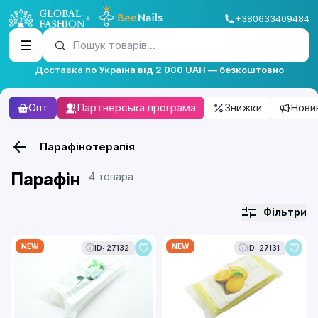
+380633409484
Пошук товарів...
Доставка по Україна від 2 000 UAH — безкоштовно
Опт
Партнерська програма
Знижки
Нови
Парафінотерапія
Парафін
4 товара
Фільтри
NEW
NEW
ID: 27132
ID: 27131