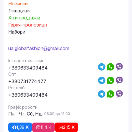
Новинки
Ліквідація
Хіти продажів
Гарячі пропозиції
Набори
ua.globalfashion@gmail.com
Інтернет-магазин
+380633409484
Опт
+380731774477
Роздріб
+380633409484
Графік роботи
Пн - Чт, Сб, Нд
з 08:00 до 15:00
1,39 K
11,4 K
2,15 K