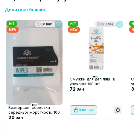
Дивитися більше
HIT
HIT
H
ID: 1661
ID: 8042
NEW
NEW
N
Смужки для депіляції в
С
упаковці 100 шт
у
72
UAH
Безворсові серветки
В кошик
середньої жорсткості, 100
шт
20
UAH