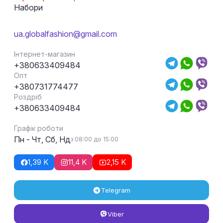
Набори
ua.globalfashion@gmail.com
Інтернет-магазин
+380633409484
Опт
+380731774477
Роздріб
+380633409484
Графік роботи
Пн - Чт, Сб, Нд
з 08:00 до 15:00
1,39 K
11,4 K
2,15 K
Telegram
Viber