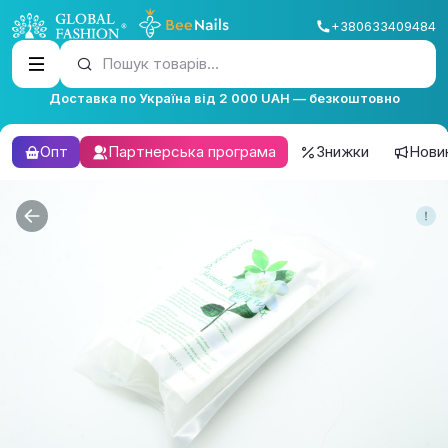
+380633409484
Пошук товарів...
Доставка по Україна від 2 000 UAH — безкоштовно
Опт
Партнерська програма
Знижки
Нови