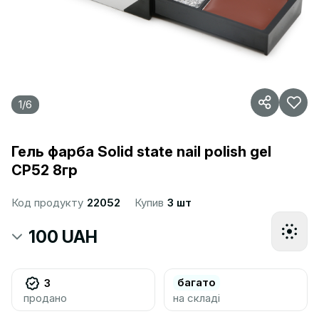
1
/
6
Гель фарба Solid state nail polish gel
CP52 8гр
Код продукту
22052
Купив
3 шт
100 UAH
багато
3
продано
на складі