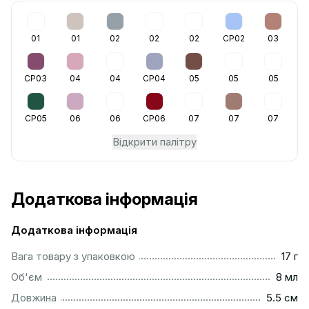
01
01
02
02
02
CP02
03
CP03
04
04
CP04
05
05
05
CP05
06
06
CP06
07
07
07
Відкрити палітру
Додаткова інформація
Додаткова інформація
....................................................................................................
Вага товару з упаковкою
17 г
..................................................................................................
Об'єм
8 мл
...............................................................................................
Довжина
5.5 см