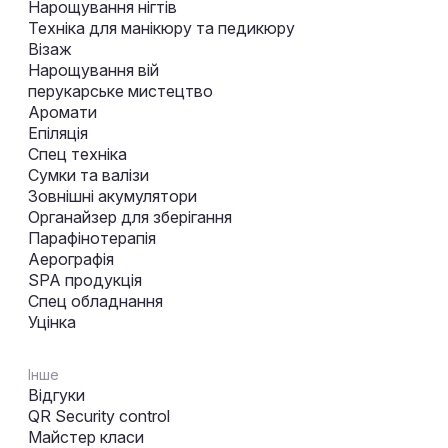
Нарощування нігтів
Техніка для манікюру та педикюру
Візаж
Нарощування вій
перукарське мистецтво
Аромати
Епіляція
Спец техніка
Сумки та валізи
Зовнішні акумулятори
Органайзер для зберігання
Парафінотерапія
Аерографія
SPA продукція
Спец обладнання
Уцінка
Інше
Відгуки
QR Security control
Майстер класи