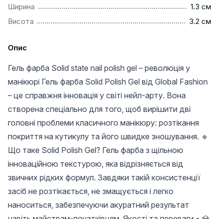
................................................................................................
Ширина
1.3 см
...............................................................................................
Висота
3.2 см
Опис
Гель фарба Solid state nail polish gel – революція у
манікюрі Гель фарба Solid Polish Gel від Global Fashion
– це справжня інновація у світі нейл-арту. Вона
створена спеціально для того, щоб вирішити дві
головні проблеми класичного манікюру: розтікання
покриття на кутикулу та його швидке зношування. 🔹
Що таке Solid Polish Gel? Гель фарба з щільною
інноваційною текстурою, яка відрізняється від
звичних рідких формул. Завдяки такій консистенції
засіб не розтікається, не змащується і легко
наноситься, забезпечуючи акуратний результат
навіть майстрам-початківцям. Якості та переваги • 💎