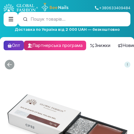
+380633409484
Пошук товарів...
Доставка по Україна від 2 000 UAH — безкоштовно
Опт
Партнерська програма
Знижки
Нови