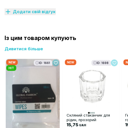
Додати свій відгук
Із цим товаром купують
Дивитися більше
NEW
NEW
N
ID: 1661
ID: 1698
HIT
Скляний стаканчик для
Г
рідин, прозорий
r
15,75
1
UAH