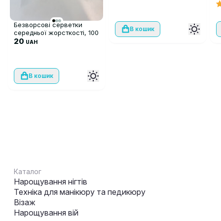
Безворсові серветки
В кошик
середньої жорсткості, 100
шт
20
UAH
В кошик
Каталог
Нарощування нігтів
Техніка для манікюру та педикюру
Візаж
Нарощування вій