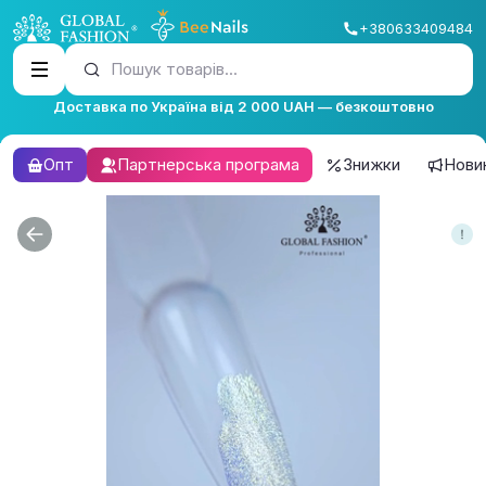
+380633409484
Пошук товарів...
Доставка по Україна від 2 000 UAH — безкоштовно
Опт
Партнерська програма
Знижки
Нови