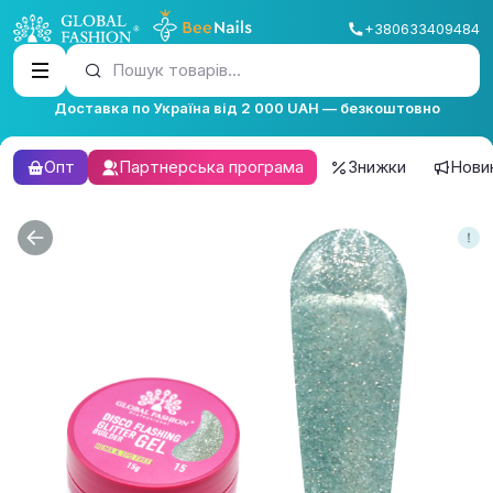
+380633409484
Пошук товарів...
Доставка по Україна від 2 000 UAH — безкоштовно
Опт
Партнерська програма
Знижки
Нови