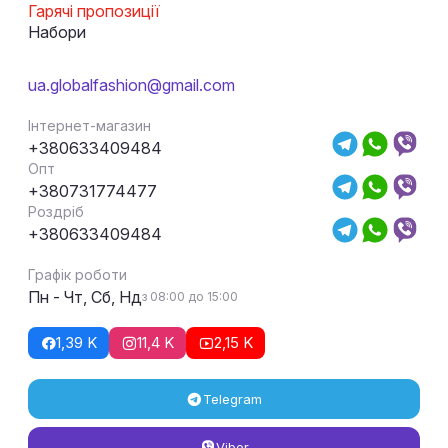
Гарячі пропозиції
Набори
ua.globalfashion@gmail.com
Інтернет-магазин
+380633409484
Опт
+380731774477
Роздріб
+380633409484
Графік роботи
Пн - Чт, Сб, Нд
з 08:00 до 15:00
1,39 K
11,4 K
2,15 K
Telegram
Viber