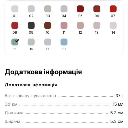
01
02
03
04
05
06
07
08
09
10
11
12
13
14
15
16
17
18
Додаткова інформація
Додаткова інформація
...................................................................................................
Вага товару з упаковкою
37 г
.................................................................................................
Об'єм
15 мл
...............................................................................................
Довжина
5.3 см
...............................................................................................
Ширина
5.3 см