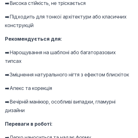
➡️Висока стійкість, не тріскається
➡️Підходить для тонкої архітектури або класичних
конструкцій
Рекомендується для
:
➡️Нарощування на шаблоні або багаторазових
типсах
➡️Зміцнення натурального нігтя з ефектом блискіток
➡️Апекс та корекція
➡️Вечірній манікюр, особливі випадки, гламурні
дизайни
Переваги в роботі
:
➡️Легко наноситься та надає форму