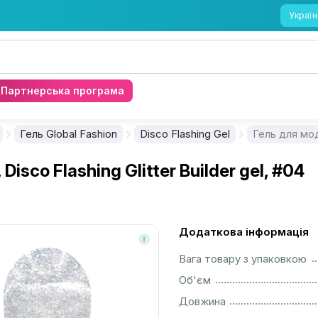
Україн
Партнерська програма
Гель Global Fashion
Disco Flashing Gel
isco Flashing Glitter Builder gel, #04
Додаткова інформація
................................................................................................................
Вага товару з упаковкою
................................................................................................................
Об'єм
................................................................................................................
Довжина