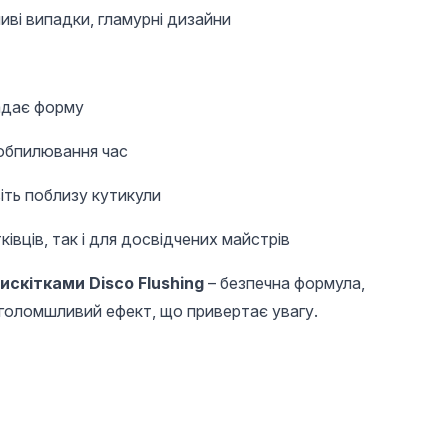
ливі випадки, гламурні дизайни
адає форму
 обпилювання час
іть поблизу кутикули
івців, так і для досвідчених майстрів
скітками Disco Flushing
– безпечна формула,
иголомшливий ефект, що привертає увагу.