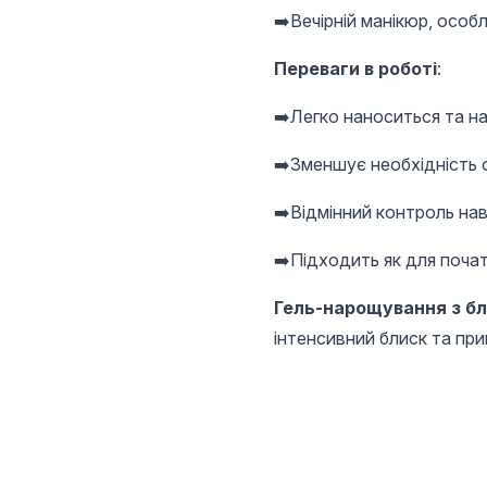
➡️Вечірній манікюр, особ
Переваги в роботі
:
➡️Легко наноситься та н
➡️Зменшує необхідність
➡️Відмінний контроль нав
➡️Підходить як для початк
Гель-нарощування з бли
інтенсивний блиск та пр