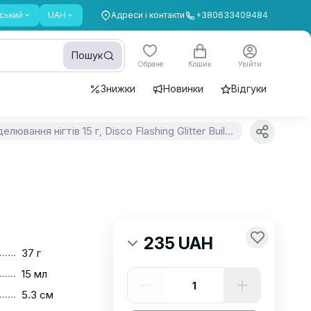
ський
UAH
Адреси і контакти
+380633409484
Пошук
Обране
Кошик
Увійти
Знижки
Новинки
Відгуки
Гель для моделювання нігтів 15 г, Disco Flashing Glitter Builder gel, #04
235 UAH
......
37 г
......
15 мл
......
5.3 см