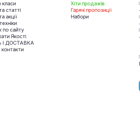
 класи
Хіти продажів
та статті
Гарячі пропозиції
а акції
Набори
техніки
к по сайту
кати Якості
 І ДОСТАВКА
і контакти