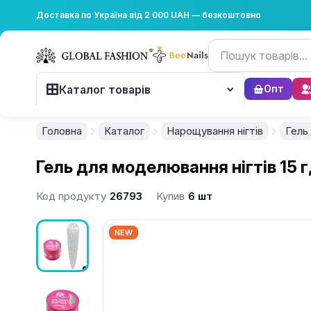
Доставка по Україна від 2 000 UAH — безкоштовно
Каталог товарів
Опт
Головна
Каталог
Нарощування нігтів
Гель
Гель для моделювання нігтів 15 г, D
Код продукту
26793
Купив
6 шт
NEW
................................................................................................................
................................................................................................................
................................................................................................................