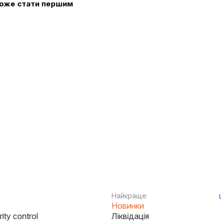
 може стати першим
Найкраще
Новинки
ity control
Ліквідація