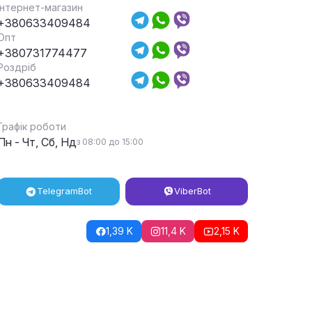
Інтернет-магазин
+380633409484
Опт
+380731774477
Роздріб
+380633409484
Графік роботи
Пн - Чт, Сб, Нд
з 08:00 до 15:00
Telegram
Bot
Viber
Bot
1,39 K
11,4 K
2,15 K