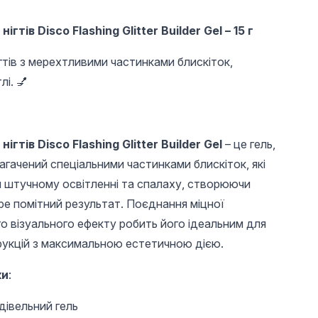
тів Disco Flashing Glitter Builder Gel – 15 г
гтів з мерехтливими частинками блискіток,
лі. 💅
гтів Disco Flashing Glitter Builder Gel
– це гель,
гачений спеціальними частинками блискіток, які
 штучному освітленні та спалаху, створюючи
ре помітний результат. Поєднання міцної
о візуального ефекту робить його ідеальним для
рукцій з максимальною естетичною дією.
ки
:
дівельний гель