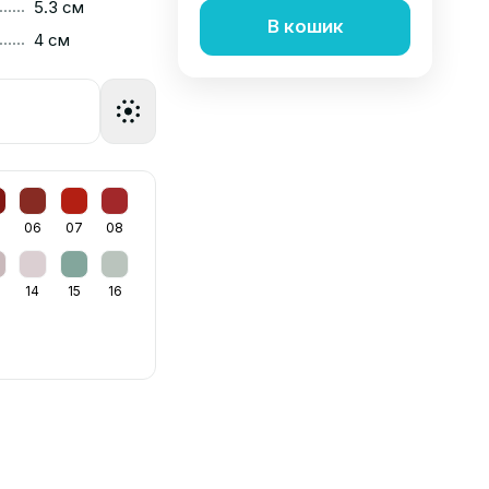
......
5.3 см
В кошик
......
4 см
06
07
08
14
15
16