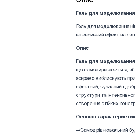
Гель для моделювання ніг
Гель для моделювання ні
інтенсивний ефект на світ
Опис
Гель для моделювання ні
що самовирівнюється, зба
яскраво виблискують при
ефектний, сучасний і доб
структури та інтенсивног
створення стійких конст
Основні характеристи
➡️Самовірівнювальний бу