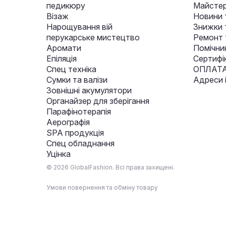
педикюру
Майстер
Візаж
Новини 
Нарощування вій
Знижки т
перукарське мистецтво
Ремонт 
Аромати
Помічни
Епіляція
Сертифі
Спец техніка
ОПЛАТА
Сумки та валізи
Адреси 
Зовнішні акумулятори
Органайзер для зберігання
Парафінотерапія
Аерографія
SPA продукція
Спец обладнання
Уцінка
© 2026 GlobalFashion. Всі права захищені.
Умови повернення та обміну товару