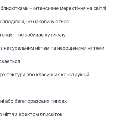
блискітками – інтенсивне мерехтіння на світлі
озподілені, не накопичуються
енція – не забиває кутикулу
з натуральним нігтем та нарощеними нігтями
іскається
архітектури або класичних конструкцій
ні або багаторазових типсах
 нігтя з ефектом блискіток