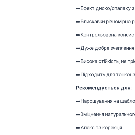
➡️Ефект диско/спалаху з 
➡️Блискавки рівномірно р
➡️Контрольована консист
➡️Дуже добре зчеплення 
➡️Висока стійкість, не тр
➡️Підходить для тонкої 
Рекомендується для
:
➡️Нарощування на шабло
➡️Зміцнення натурального
➡️Апекс та корекція