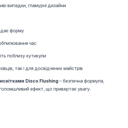
ливі випадки, гламурні дизайни
адає форму
 обпилювання час
іть поблизу кутикули
івців, так і для досвідчених майстрів
скітками Disco Flushing
– безпечна формула,
иголомшливий ефект, що привертає увагу.