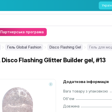
Україн
Партнерська програма
Гель Global Fashion
Disco Flashing Gel
isco Flashing Glitter Builder gel, #13
Додаткова інформація
................................................................................................................
Вага товару з упаковкою
................................................................................................................
Об'єм
................................................................................................................
Довжина