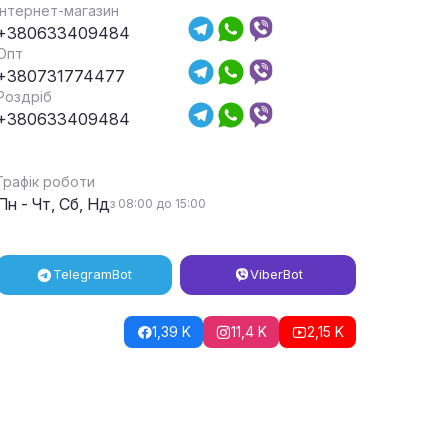
Інтернет-магазин
+380633409484
Опт
+380731774477
Роздріб
+380633409484
Графік роботи
Пн - Чт, Сб, Нд
з 08:00 до 15:00
Telegram
Bot
Viber
Bot
1,39 K
11,4 K
2,15 K