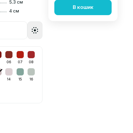
......
5.3 см
В кошик
......
4 см
06
07
08
14
15
16