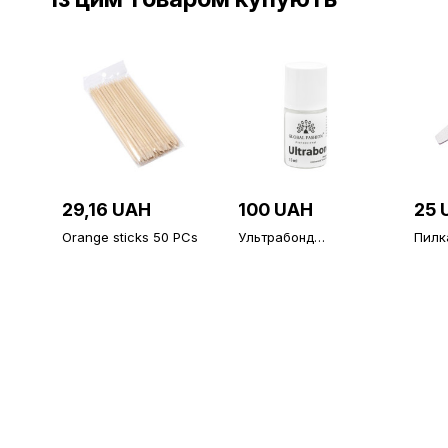
29,16 UAH
100 UAH
25 
Orange sticks 50 PCs
Ультрабонд
Пилка
(безкислотний
Globa
праймер) Ultrabond
180/
Global Fashion, 15 мл