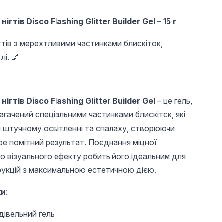
тів Disco Flashing Glitter Builder Gel – 15 г
гтів з мерехтливими частинками блискіток,
лі. 💅
гтів Disco Flashing Glitter Builder Gel
– це гель,
220 UAH
220 UAH
134 
гачений спеціальними частинками блискіток, які
Гель Starry Night 05
Гель для
Гель дл
для моделювання
моделювання нігтів
нарощув
 штучному освітленні та спалаху, створюючи
нігтів, 15 г
15 г, Bloom Gel 10
Gel Ext
ре помітний результат. Поєднання міцної
Nails, 1
о візуального ефекту робить його ідеальним для
рукцій з максимальною естетичною дією.
ки
:
дівельний гель