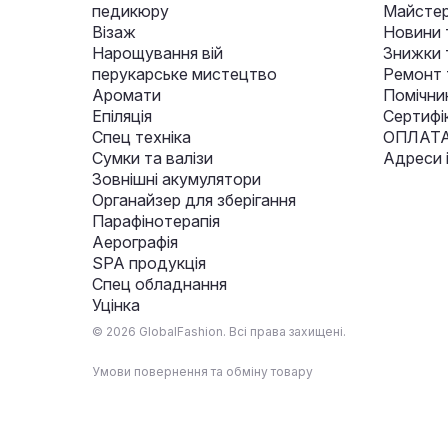
педикюру
Майстер
Візаж
Новини 
Нарощування вій
Знижки т
перукарське мистецтво
Ремонт 
Аромати
Помічни
Епіляція
Сертифі
Спец техніка
ОПЛАТА
Сумки та валізи
Адреси 
Зовнішні акумулятори
Органайзер для зберігання
Парафінотерапія
Аерографія
SPA продукція
Спец обладнання
Уцінка
© 2026 GlobalFashion. Всі права захищені.
Умови повернення та обміну товару