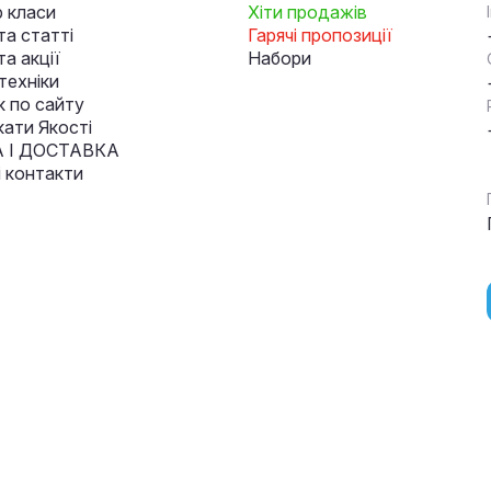
 класи
Хіти продажів
та статті
Гарячі пропозиції
а акції
Набори
техніки
к по сайту
кати Якості
 І ДОСТАВКА
і контакти