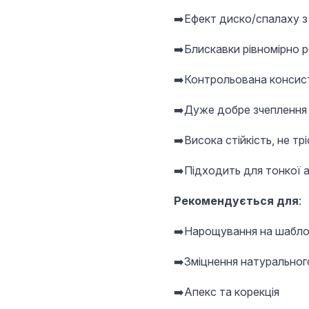
➡️Ефект диско/спалаху з 
➡️Блискавки рівномірно р
➡️Контрольована консист
➡️Дуже добре зчеплення 
➡️Висока стійкість, не тр
➡️Підходить для тонкої 
Рекомендується для
:
➡️Нарощування на шабло
➡️Зміцнення натурального
➡️Апекс та корекція