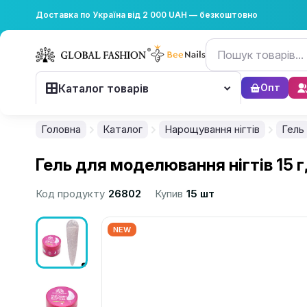
Доставка по Україна від 2 000 UAH — безкоштовно
Каталог товарів
Опт
Головна
Каталог
Нарощування нігтів
Гель
Гель для моделювання нігтів 15 г, D
Код продукту
26802
Купив
15 шт
NEW
................................................................................................................
................................................................................................................
................................................................................................................