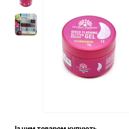
................................................................................................................
................................................................................................................
Із цим товаром купують