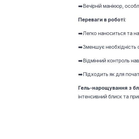
➡️Вечірній манікюр, особ
Переваги в роботі
:
➡️Легко наноситься та н
➡️Зменшує необхідність
➡️Відмінний контроль нав
➡️Підходить як для початк
Гель-нарощування з бли
інтенсивний блиск та пр