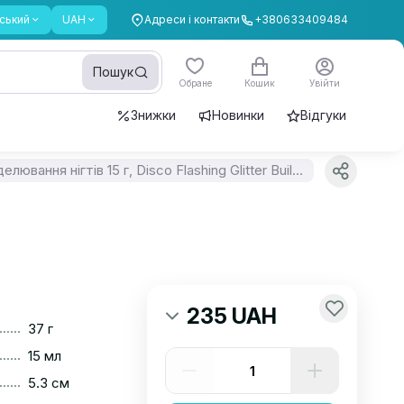
ський
UAH
Адреси і контакти
+380633409484
Пошук
Обране
Кошик
Увійти
Знижки
Новинки
Відгуки
Гель для моделювання нігтів 15 г, Disco Flashing Glitter Builder gel, #13
235 UAH
......
37 г
......
15 мл
......
5.3 см