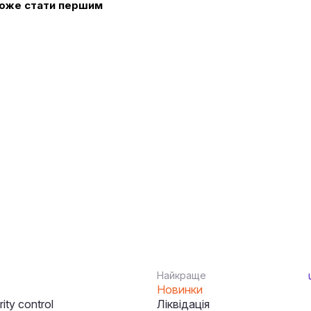
 може стати першим
Найкраще
Новинки
ity control
Ліквідація