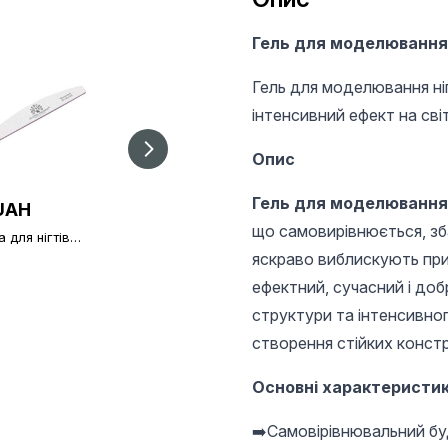
Гель для моделювання ніг
Гель для моделювання ні
інтенсивний ефект на світ
Опис
Гель для моделювання ні
UAH
195 UAH
20 UAH
що самовирівнюється, зба
 для нігтів
Гель для
Пилка для нігтів OPI
l Fashion
нарощування нігтів,
180/180
яскраво виблискують при
240
молочний (Milk),
Global Fashion, 15 г
ефектний, сучасний і доб
структури та інтенсивног
створення стійких конст
Основні характеристи
➡️Самовірівнювальний бу