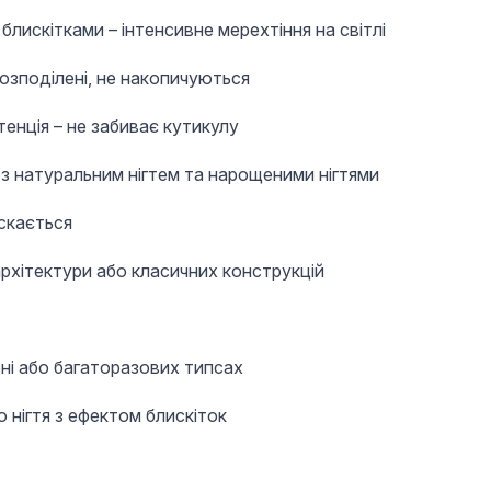
блискітками – інтенсивне мерехтіння на світлі
озподілені, не накопичуються
енція – не забиває кутикулу
з натуральним нігтем та нарощеними нігтями
іскається
архітектури або класичних конструкцій
ні або багаторазових типсах
 нігтя з ефектом блискіток