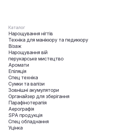
Каталог
Нарощування нігтів
Техніка для манікюру та педикюру
Візаж
Нарощування вій
перукарське мистецтво
Аромати
Епіляція
Спец техніка
Сумки та валізи
Зовнішні акумулятори
Органайзер для зберігання
Парафінотерапія
Аерографія
SPA продукція
Спец обладнання
Уцінка