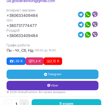
ua.globalfashion@gmail.com
Інтернет-магазин
+380633409484
Опт
+380731774477
Роздріб
+380633409484
Графік роботи
Пн - Чт, Сб, Нд
з 08:00 до 15:00
1,39 K
11,4 K
2,15 K
Telegram
Viber
© 2026 GlobalFashion. Всі права захищені.
Умови повернення та обміну товару
В кошик