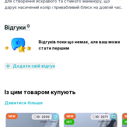
для створення яскравого та стійкого манікюру, що
дарує насичений колір і привабливий блиск на довгий час.
0
Відгуки
Відгуків поки що немає, але ваш може
стати першим
Додати свій відгук
Із цим товаром купують
Дивитися більше
NEW
NEW
N
ID: 2030
ID: 2071
HIT
H