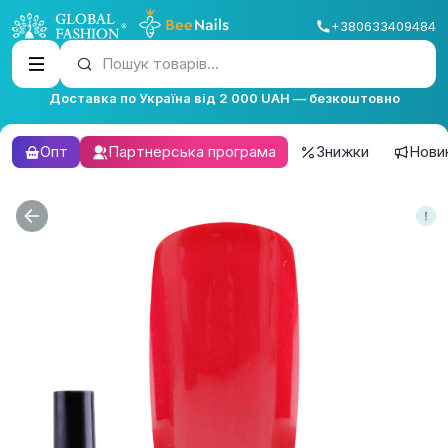
+380633409484
Пошук товарів...
Доставка по Україна від 2 000 UAH — безкоштовно
Опт
Партнерська програма
Знижки
Нови