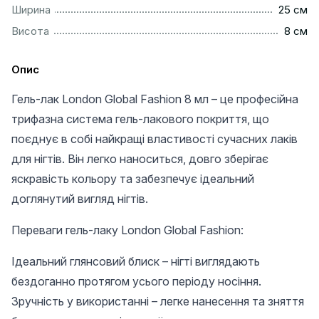
................................................................................................
Ширина
25 см
..................................................................................................
Висота
8 см
Опис
Гель-лак London Global Fashion 8 мл – це професійна
трифазна система гель-лакового покриття, що
поєднує в собі найкращі властивості сучасних лаків
для нігтів. Він легко наноситься, довго зберігає
яскравість кольору та забезпечує ідеальний
доглянутий вигляд нігтів.
Переваги гель-лаку London Global Fashion:
Ідеальний глянсовий блиск – нігті виглядають
бездоганно протягом усього періоду носіння.
Зручність у використанні – легке нанесення та зняття