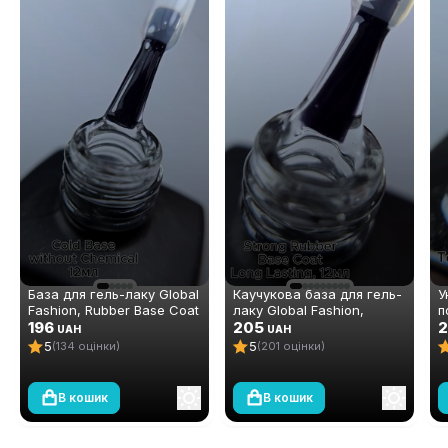
База для гель-лаку Global
Каучукова база для гель-
У
Fashion, Rubber Base Coat
лаку Global Fashion,
п
Without Chemicals 12 мл
196
Strong Long Lasting Base
205
ш
2
UAH
UAH
Coat, 12 мл
D
5
5
(134 оцінки)
(201 оцінки)
В кошик
В кошик