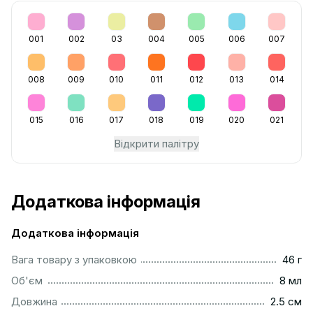
001
002
03
004
005
006
007
008
009
010
011
012
013
014
015
016
017
018
019
020
021
Відкрити палітру
Додаткова інформація
Додаткова інформація
...................................................................................................
Вага товару з упаковкою
46 г
..................................................................................................
Об'єм
8 мл
...............................................................................................
Довжина
2.5 см