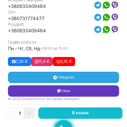
+380633409484
Опт
+380731774477
Роздріб
+380633409484
Графік роботи
Пн - Чт, Сб, Нд
з 08:00 до 15:00
1,39 K
11,4 K
2,15 K
Telegram
Viber
© 2026 GlobalFashion. Всі права захищені.
Умови повернення та обміну товару
В кошик