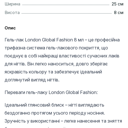
................................................................................................
Ширина
25 см
..................................................................................................
Висота
8 см
Опис
Гель-лак London Global Fashion 8 мл – це професійна
трифазна система гель-лакового покриття, що
поєднує в собі найкращі властивості сучасних лаків
для нігтів. Він легко наноситься, довго зберігає
яскравість кольору та забезпечує ідеальний
доглянутий вигляд нігтів.
Переваги гель-лаку London Global Fashion:
Ідеальний глянсовий блиск – нігті виглядають
бездоганно протягом усього періоду носіння.
Зручність у використанні – легке нанесення та зняття