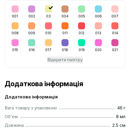
001
002
03
004
005
006
007
008
009
010
011
012
013
014
015
016
017
018
019
020
021
Відкрити палітру
Додаткова інформація
Додаткова інформація
...................................................................................................
Вага товару з упаковкою
46 г
..................................................................................................
Об'єм
8 мл
...............................................................................................
Довжина
2.5 см