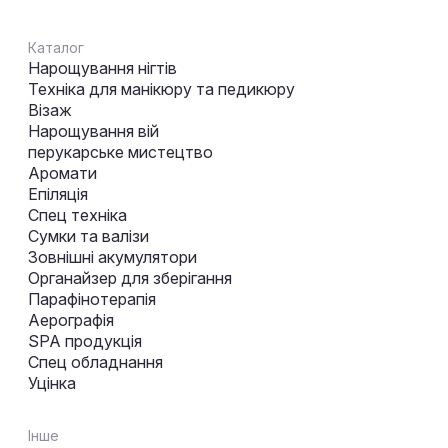
Каталог
Нарощування нігтів
Техніка для манікюру та педикюру
Візаж
Нарощування вій
перукарське мистецтво
Аромати
Епіляція
Спец техніка
Сумки та валізи
Зовнішні акумулятори
Органайзер для зберігання
Парафінотерапія
Аерографія
SPA продукція
Спец обладнання
Уцінка
Інше