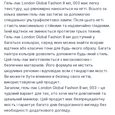
Гель-лак London Global Fashion 8 мл, 003 має легку
текстуру, що рівномірно наноситься на нігті. Всього за
кілька хвилин гель-лак застигає за допомогою
спеціальної ультрафіолетової лампи. Після цього нігті
стають максимально стійкими та надзвичайно гладкими.
Їхній відтінок не змінюється протягом трьох тижнів.
Гель-лак London Global Fashion 8 мл доступний у
багатьох кольорах, серед яких можна знайти яскраві
відтінки або класичні тони для будь-якого образу. Багата
палітра кольорів дозволить доповнити будь-який стиль.
Цей гель-лак виготовляється з високоякісних і
безпечних матеріалів. Його формула не містить
шкідливих речовин і відповідає всім стандартам якості.
Ви можете бути впевнені в безпеці своїх нігтів,
використовуючи цей продукт.
Загалом, гель-лак London Global Fashion 8 мл, 003 – це
чудовий варіант для тих, хто хоче мати довговічний та
ідеальний манікюр. Цей продукт має безпрецедентну
якість і гарантує багато днів бездоганного вигляду без
необхідності додаткового догляду.