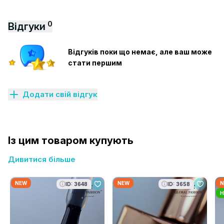
0
Відгуки
Відгуків поки що немає, але ваш може
стати першим
Додати свій відгук
Із цим товаром купують
Дивитися більше
NEW
NEW
N
ID: 3648
ID: 3658
H