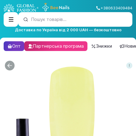
+380633409484
Пошук товарів...
Доставка по Україна від 2 000 UAH — безкоштовно
Опт
Партнерська програма
Знижки
Нови