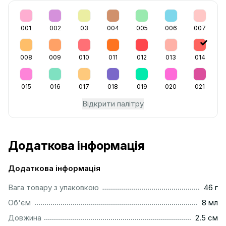
001
002
03
004
005
006
007
008
009
010
011
012
013
014
015
016
017
018
019
020
021
Відкрити палітру
Додаткова інформація
Додаткова інформація
...................................................................................................
Вага товару з упаковкою
46 г
..................................................................................................
Об'єм
8 мл
...............................................................................................
Довжина
2.5 см