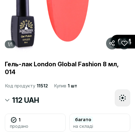
1
/
1
Гель-лак London Global Fashion 8 мл,
014
Код продукту
11512
Купив
1 шт
112 UAH
багато
1
продано
на складі