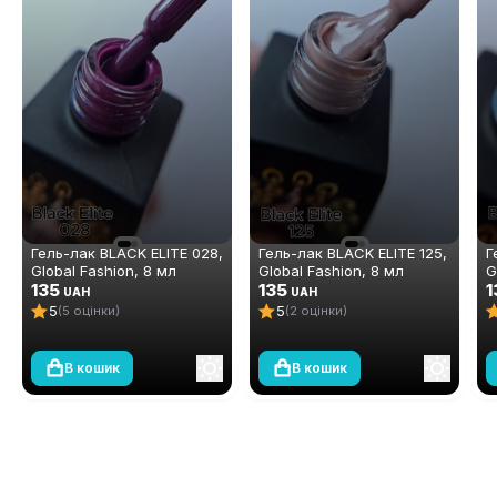
Гель-лак BLACK ELITE 028,
Гель-лак BLACK ELITE 125,
Г
Global Fashion, 8 мл
Global Fashion, 8 мл
G
135
135
1
UAH
UAH
5
5
(5 оцінки)
(2 оцінки)
В кошик
В кошик