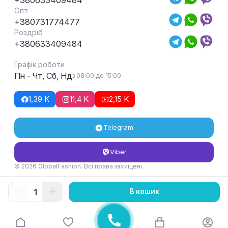
Опт
+380731774477
Роздріб
+380633409484
Графік роботи
Пн - Чт, Сб, Нд
з 08:00 до 15:00
1,39 K
11,4 K
2,15 K
Telegram
Viber
© 2026 GlobalFashion. Всі права захищені.
Умови повернення та обміну товару
В кошик