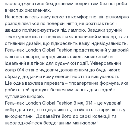
насолоджуватися бездоганним покриттям без потреби
в частих оновленнях.
Нанесення гель-лаку легке та комфортне: він рівномірно
розподіляється по поверхні нігтя, не розтікається і
швидко полімеризується під лампою. Завдяки зручній
текстурі можна створювати як класичний манікюр, так і
стильний дизайн, що підкреслить вашу індивідуальність.
Гель-лак London Global Fashion представлений у широкій
палітрі кольорів, серед яких кожен зможе знайти
ідеальний відтінок для будь-якої події. Універсальний
колір 014 стане чудовим доповненням до будь-якого
образу, додаючи йому елегантності та вишуканості.
Ще одна важлива перевага – гіпоалергенна формула, яка
робить цей продукт безпечним навіть для людей із
чутливою шкірою.
Гель-лак London Global Fashion 8 мл, 014 – це чудовий
вибір для тих, хто цінує якість, стійкість та зручність у
використанні. Додавайте його до своєї колекції та
насолоджуйтеся бездоганним манікюром!