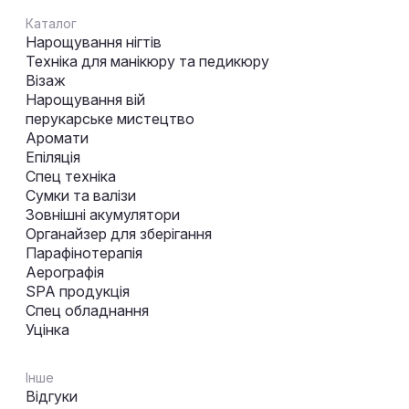
Каталог
Нарощування нігтів
Техніка для манікюру та педикюру
Візаж
Нарощування вій
перукарське мистецтво
Аромати
Епіляція
Спец техніка
Сумки та валізи
Зовнішні акумулятори
Органайзер для зберігання
Парафінотерапія
Аерографія
SPA продукція
Спец обладнання
Уцінка
Інше
Відгуки