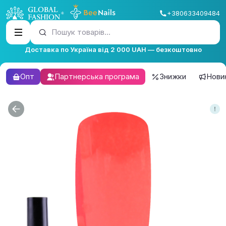
+380633409484
Пошук товарів...
Доставка по Україна від 2 000 UAH — безкоштовно
Опт
Партнерська програма
Знижки
Нови