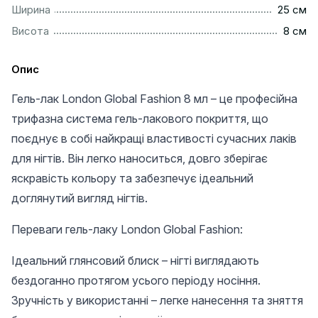
................................................................................................
Ширина
25 см
..................................................................................................
Висота
8 см
Опис
Гель-лак London Global Fashion 8 мл – це професійна
трифазна система гель-лакового покриття, що
поєднує в собі найкращі властивості сучасних лаків
для нігтів. Він легко наноситься, довго зберігає
яскравість кольору та забезпечує ідеальний
доглянутий вигляд нігтів.
Переваги гель-лаку London Global Fashion:
Ідеальний глянсовий блиск – нігті виглядають
бездоганно протягом усього періоду носіння.
Зручність у використанні – легке нанесення та зняття