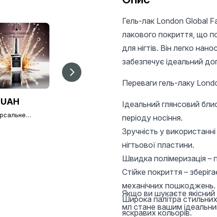
Гель-лак London Global F
лакового покриття, що по
для нігтів. Він легко нан
забезпечує ідеальний дог
Переваги гель-лаку Londo
 UAH
210 UAH
301 UAH
Ідеальний глянсовий блис
ерсальне
Slip Solution - рідина
Змінні файли
періоду носіння.
нє покриття без
для роботи з
півмісяць 240 грит -
ого шару Global
полігелем, PolyGel
Зручність у використанні
50 шт
ion TOP-
120 мл
нігтьової пластини.
nd 15 мл (топ/
)
Швидка полімеризація – 
Стійке покриття – зберіга
механічних пошкоджень.
Якщо ви шукаєте якісний 
Широка палітра стильних
мл стане вашим ідеальни
яскравих кольорів.