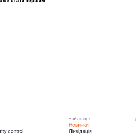
 може стати першим
Найкраще
Новинки
ity control
Ліквідація