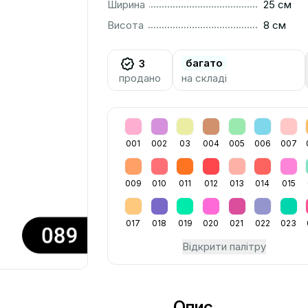
..............................................................................................
Ширина
25 см
..............................................................................................
Висота
8 см
багато
3
продано
на складі
001
002
03
004
005
006
007
009
010
011
012
013
014
015
017
018
019
020
021
022
023
Відкрити палітру
Опис