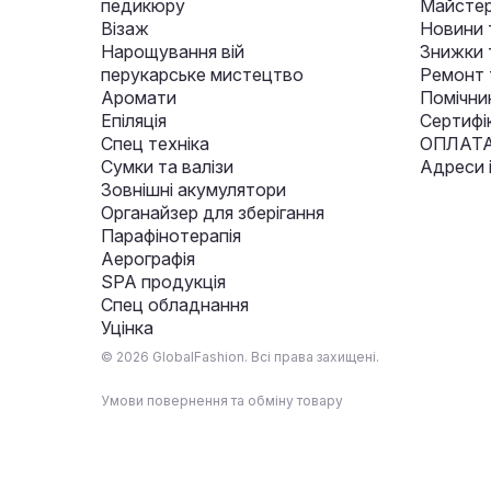
педикюру
Майстер
Візаж
Новини 
Нарощування вій
Знижки т
перукарське мистецтво
Ремонт 
Аромати
Помічни
Епіляція
Сертифі
Спец техніка
ОПЛАТА
Сумки та валізи
Адреси 
Зовнішні акумулятори
Органайзер для зберігання
Парафінотерапія
Аерографія
SPA продукція
Спец обладнання
Уцінка
© 2026 GlobalFashion. Всі права захищені.
Умови повернення та обміну товару