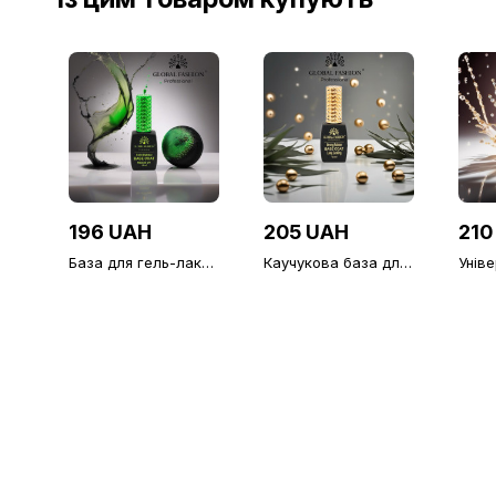
196 UAH
205 UAH
210
База для гель-лаку
Каучукова база для
Унів
Global Fashion,
гель-лаку Global
верх
Rubber Base Coat
Fashion, Strong Long
липк
Without Chemicals 12
Lasting Base Coat, 12
Fash
мл
мл
Diamo
фініш