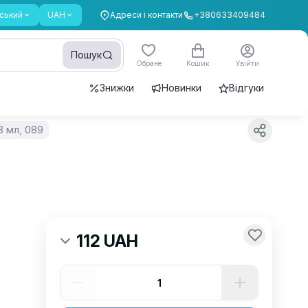
ський
UAH
Адреси і контакти
+380633409484
Пошук
Обране
Кошик
Увійти
Знижки
Новинки
Відгуки
8 мл, 089
112 UAH